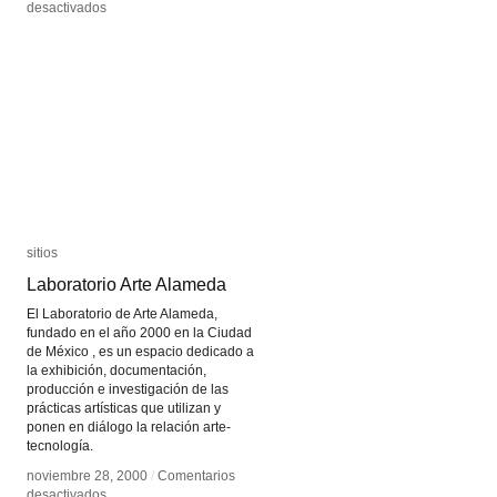
en
en
desactivados
desactivados
Arts
Arts
Catalyst
Catalyst
sitios
sitios
Laboratorio Arte Alameda
Laboratorio Arte Alameda
El Laboratorio de Arte Alameda,
fundado en el año 2000 en la Ciudad
de México , es un espacio dedicado a
la exhibición, documentación,
producción e investigación de las
prácticas artísticas que utilizan y
ponen en diálogo la relación arte-
tecnología.
noviembre 28, 2000
noviembre 28, 2000
/
/
Comentarios
Comentarios
en
en
desactivados
desactivados