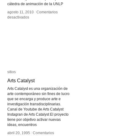
cátedra de animación de la UNLP
agosto 11, 2010
agosto 11, 2010
/
/
Comentarios
Comentarios
en
en
desactivados
desactivados
Animación
Animación
Latinoamericana
Latinoamericana
sitios
sitios
Arts Catalyst
Arts Catalyst
Arts Catalyst es una organización de
arte contemporáneo sin fines de lucro
que se encarga y produce arte e
investigación transdisciplinarias.
Canal de Youtube de Arts Catalyst
Instagran de Arts Catalyst El proyecto
tiene por objetivo activar nuevas
ideas, encuentros
abril 20, 1995
abril 20, 1995
/
/
Comentarios
Comentarios