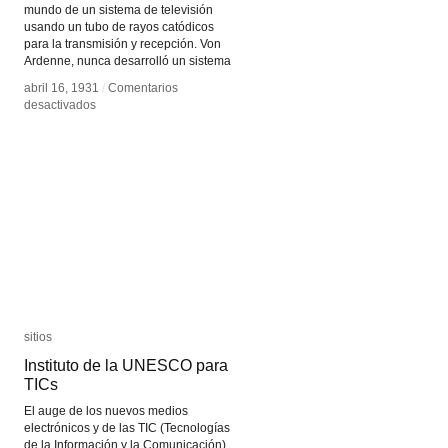
mundo de un sistema de televisión
usando un tubo de rayos catódicos
para la transmisión y recepción. Von
Ardenne, nunca desarrolló un sistema
abril 16, 1931
abril 16, 1931
/
/
Comentarios
Comentarios
en
en
desactivados
desactivados
La
La
televisión
televisión
de
de
Manfred
Manfred
von
von
Ardenne
Ardenne
sitios
sitios
Instituto de la UNESCO para
Instituto de la UNESCO para
TICs
TICs
El auge de los nuevos medios
electrónicos y de las TIC (Tecnologías
de la Información y la Comunicación)