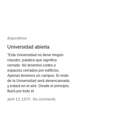
dispositivos
dispositivos
Universidad abierta
Universidad abierta
“Esta Universidad no tiene ningún
claustro, palabra que significa
cerrado. No tenemos cortes o
espacios cerrados por edificios.
Apenas tenemos un campus. El resto
de la Universidad será desencarnada
y estará en el aire. Desde el principio,
fluirá por todo el
abril 13, 1975
abril 13, 1975
/
/
No comments
No comments