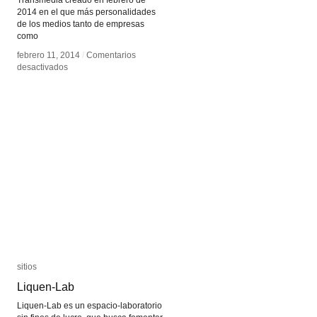
Transmedia creado en febrero de
2014 en el que más personalidades
de los medios tanto de empresas
como
febrero 11, 2014
febrero 11, 2014
/
/
Comentarios
Comentarios
en
en
desactivados
desactivados
Innovacionaudiovisual.com
Innovacionaudiovisual.com
sitios
sitios
Liquen-Lab
Liquen-Lab
Liquen-Lab es un espacio-laboratorio