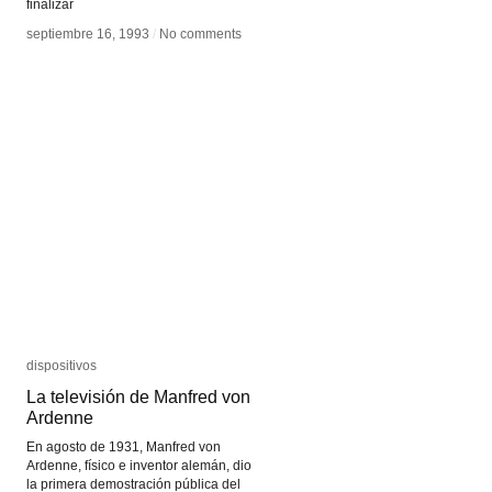
finalizar
septiembre 16, 1993
septiembre 16, 1993
/
/
No comments
No comments
dispositivos
dispositivos
La televisión de Manfred von
La televisión de Manfred von
Ardenne
Ardenne
En agosto de 1931, Manfred von
Ardenne, físico e inventor alemán, dio
la primera demostración pública del