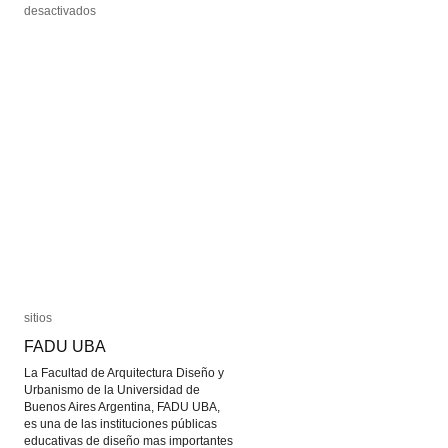
en
en
desactivados
desactivados
El
El
libro
libro
mecánico
mecánico
de
de
Ángela
Ángela
Ruiz
Ruiz
Robles
Robles
sitios
sitios
FADU UBA
FADU UBA
La Facultad de Arquitectura Diseño y
Urbanismo de la Universidad de
Buenos Aires Argentina, FADU UBA,
es una de las instituciones públicas
educativas de diseño mas importantes