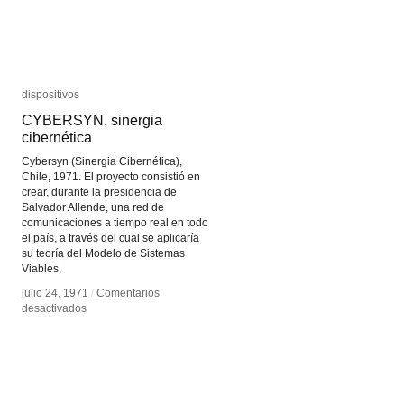
dispositivos
dispositivos
CYBERSYN, sinergia
CYBERSYN, sinergia
cibernética
cibernética
Cybersyn (Sinergia Cibernética),
Chile, 1971. El proyecto consistió en
crear, durante la presidencia de
Salvador Allende, una red de
comunicaciones a tiempo real en todo
el país, a través del cual se aplicaría
su teoría del Modelo de Sistemas
Viables,
julio 24, 1971
julio 24, 1971
/
/
Comentarios
Comentarios
en
en
desactivados
desactivados
CYBERSYN,
CYBERSYN,
sinergia
sinergia
cibernética
cibernética