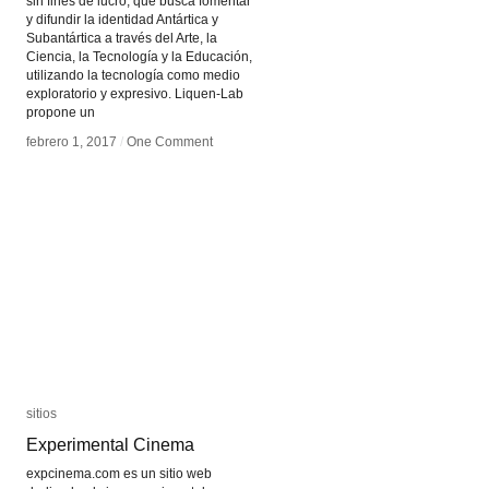
sin fines de lucro, que busca fomentar
y difundir la identidad Antártica y
Subantártica a través del Arte, la
Ciencia, la Tecnología y la Educación,
utilizando la tecnología como medio
exploratorio y expresivo. Liquen-Lab
propone un
febrero 1, 2017
febrero 1, 2017
/
/
One Comment
One Comment
sitios
sitios
Experimental Cinema
Experimental Cinema
expcinema.com es un sitio web