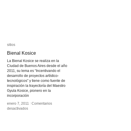
sitios
sitios
Bienal Kosice
Bienal Kosice
La Bienal Kosice se realiza en la
Ciudad de Buenos Aires desde el año
2011, su lema es “Incentivando el
desarrollo de proyectos artístico-
tecnológicos” y tiene como fuente de
inspiración la trayectoría del Maestro
Gyula Kosice, pionero en la
incorporación
enero 7, 2011
enero 7, 2011
/
/
Comentarios
Comentarios
en
en
desactivados
desactivados
Bienal
Bienal
Kosice
Kosice