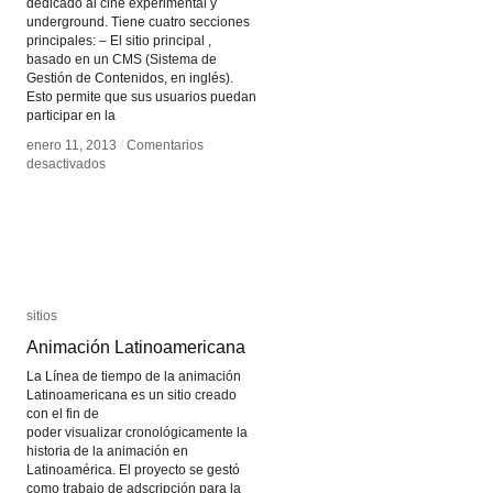
dedicado al cine experimental y
underground. Tiene cuatro secciones
principales: – El sitio principal ,
basado en un CMS (Sistema de
Gestión de Contenidos, en inglés).
Esto permite que sus usuarios puedan
participar en la
enero 11, 2013
enero 11, 2013
/
/
Comentarios
Comentarios
en
en
desactivados
desactivados
Experimental
Experimental
Cinema
Cinema
sitios
sitios
Animación Latinoamericana
Animación Latinoamericana
La Línea de tiempo de la animación
Latinoamericana es un sitio creado
con el fin de
poder visualizar cronológicamente la
historia de la animación en
Latinoamérica. El proyecto se gestó
como trabajo de adscripción para la