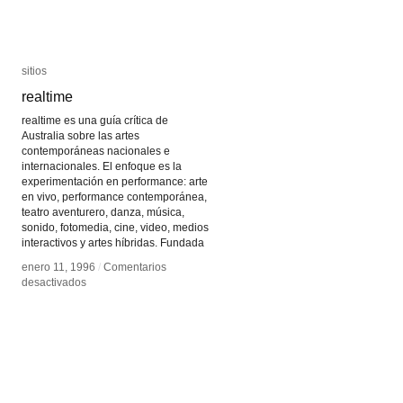
sitios
sitios
realtime
realtime
realtime es una guía crítica de
Australia sobre las artes
contemporáneas nacionales e
internacionales. El enfoque es la
experimentación en performance: arte
en vivo, performance contemporánea,
teatro aventurero, danza, música,
sonido, fotomedia, cine, video, medios
interactivos y artes híbridas. Fundada
enero 11, 1996
enero 11, 1996
/
/
Comentarios
Comentarios
en
en
desactivados
desactivados
realtime
realtime