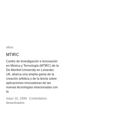
MediaArts
MediaArts
sitios
sitios
MTIRC
MTIRC
Centro de Investigación e Innovación
en Música y Tecnología (MTIRC) de la
De Monfort University en Leisester,
UK, abarca una amplia gama de la
creación artística y de la teoría sobre
aplicaciones innovadoras de las
nuevas tecnologías relacionadas con
la
mayo 16, 1999
mayo 16, 1999
/
/
Comentarios
Comentarios
en
en
desactivados
desactivados
MTIRC
MTIRC