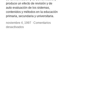
produce un efecto de revisión y de
auto evaluación de los sistemas,
contenidos y métodos en la educación
primaria, secundaria y universitaria.
noviembre 4, 1997
noviembre 4, 1997
/
/
Comentarios
Comentarios
en
en
desactivados
desactivados
Instituto
Instituto
de
de
la
la
UNESCO
UNESCO
para
para
TICs
TICs