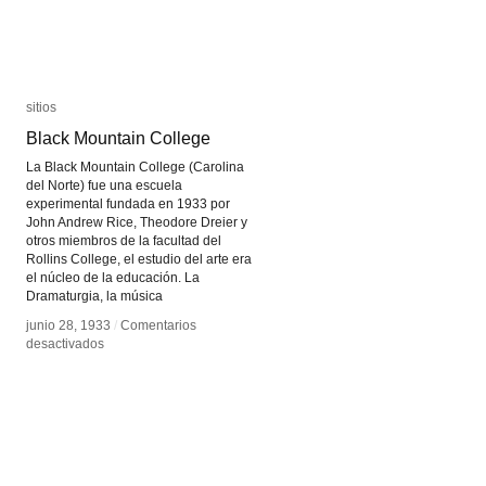
sitios
sitios
Black Mountain College
Black Mountain College
La Black Mountain College (Carolina
del Norte) fue una escuela
experimental fundada en 1933 por
John Andrew Rice, Theodore Dreier y
otros miembros de la facultad del
Rollins College, el estudio del arte era
el núcleo de la educación. La
Dramaturgia, la música
junio 28, 1933
junio 28, 1933
/
/
Comentarios
Comentarios
en
en
desactivados
desactivados
Black
Black
Mountain
Mountain
College
College