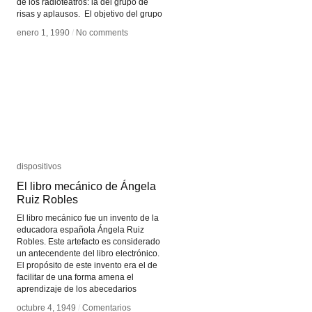
de los radioteatros: la del grupo de
risas y aplausos. El objetivo del grupo
enero 1, 1990
enero 1, 1990
/
/
No comments
No comments
dispositivos
dispositivos
El libro mecánico de Ángela
El libro mecánico de Ángela
Ruiz Robles
Ruiz Robles
El libro mecánico fue un invento de la
educadora española Ángela Ruiz
Robles. Este artefacto es considerado
un antecendente del libro electrónico.
El propósito de este invento era el de
facilitar de una forma amena el
aprendizaje de los abecedarios
octubre 4, 1949
octubre 4, 1949
/
/
Comentarios
Comentarios