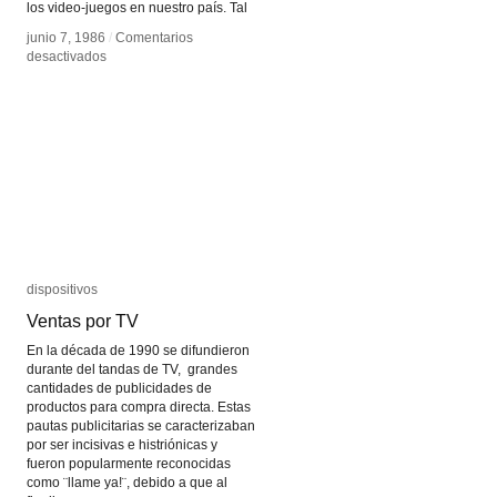
los video-juegos en nuestro país. Tal
junio 7, 1986
junio 7, 1986
/
/
Comentarios
Comentarios
en
en
desactivados
desactivados
Noblex
Noblex
micro14
micro14
+
+
PONG
PONG
dispositivos
dispositivos
Ventas por TV
Ventas por TV
En la década de 1990 se difundieron
durante del tandas de TV, grandes
cantidades de publicidades de
productos para compra directa. Estas
pautas publicitarias se caracterizaban
por ser incisivas e histriónicas y
fueron popularmente reconocidas
como ¨llame ya!¨, debido a que al