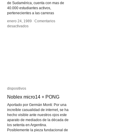
de Sudamérica, cuenta con mas de
40.000 estudiantes activos,
pertenecientes a las carreras
enero 24, 1989
enero 24, 1989
/
/
Comentarios
Comentarios
en
en
desactivados
desactivados
FADU
FADU
UBA
UBA
dispositivos
dispositivos
Noblex micro14 + PONG
Noblex micro14 + PONG
Aportado por Germán Monti: Por una
increíble casualidad de internet, se ha
hecho visible ante nuestros ojos este
aparato de mediados de la década de
los setenta en Argentina.
Posiblemente la pieza fundacional de