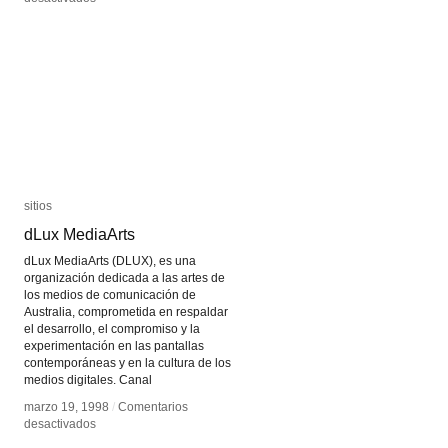
Laboratorio
Laboratorio
Arte
Arte
Alameda
Alameda
sitios
sitios
dLux MediaArts
dLux MediaArts
dLux MediaArts (DLUX), es una
organización dedicada a las artes de
los medios de comunicación de
Australia, comprometida en respaldar
el desarrollo, el compromiso y la
experimentación en las pantallas
contemporáneas y en la cultura de los
medios digitales. Canal
marzo 19, 1998
marzo 19, 1998
/
/
Comentarios
Comentarios
en
en
desactivados
desactivados
dLux
dLux