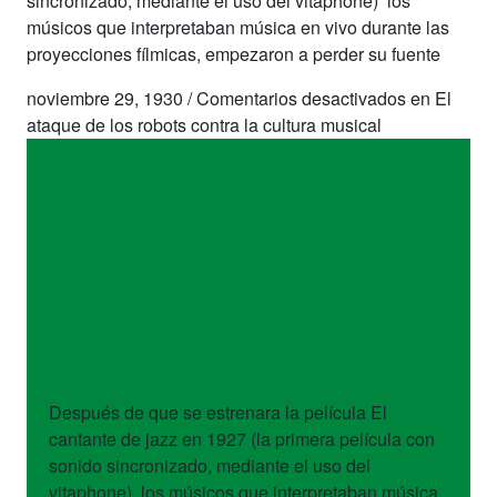
sincronizado, mediante el uso del vitaphone) los
músicos que interpretaban música en vivo durante las
proyecciones fílmicas, empezaron a perder su fuente
noviembre 29, 1930
/
Comentarios desactivados
en El
ataque de los robots contra la cultura musical
dispositivos
El ataque de los
robots contra la
cultura musical
Después de que se estrenara la película El
cantante de jazz en 1927 (la primera película con
sonido sincronizado, mediante el uso del
vitaphone) los músicos que interpretaban música