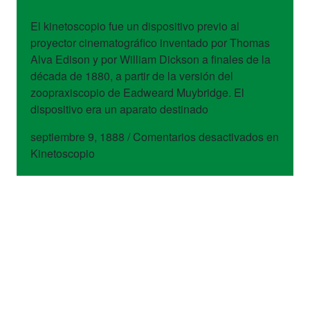
El kinetoscopio fue un dispositivo previo al
proyector cinematográfico inventado por Thomas
Alva Edison y por William Dickson a finales de la
década de 1880, a partir de la versión del
zoopraxiscopio de Eadweard Muybridge. El
dispositivo era un aparato destinado
septiembre 9, 1888
/
Comentarios desactivados
en
Kinetoscopio