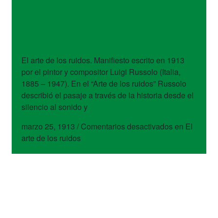
libros
El arte de los ruidos
El arte de los ruidos. Manifiesto escrito en 1913
por el pintor y compositor Luigi Russolo (Italia,
1885 – 1947). En el “Arte de los ruidos” Russolo
describió el pasaje a través de la historia desde el
silencio al sonido y
marzo 25, 1913
/
Comentarios desactivados
en El
arte de los ruidos