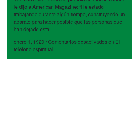
le dijo a American Magazine: “He estado
trabajando durante algún tiempo, construyendo un
aparato para hacer posible que las personas que
han dejado esta
enero 1, 1929
/
Comentarios desactivados
en El
teléfono espiritual