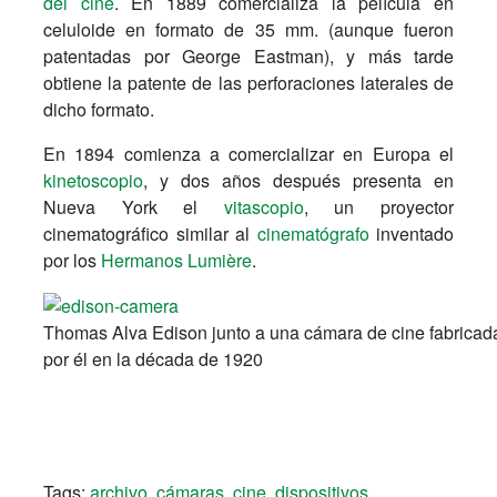
del cine
. En 1889 comercializa la película en
celuloide en formato de 35 mm. (aunque fueron
patentadas por George Eastman), y más tarde
obtiene la patente de las perforaciones laterales de
dicho formato.
En 1894 comienza a comercializar en Europa el
kinetoscopio
, y dos años después presenta en
Nueva York el
vitascopio
, un proyector
cinematográfico similar al
cinematógrafo
inventado
por los
Hermanos Lumière
.
Thomas Alva Edison junto a una cámara de cine fabricad
por él en la década de 1920
Tags:
archivo
,
cámaras
,
cine
,
dispositivos
,