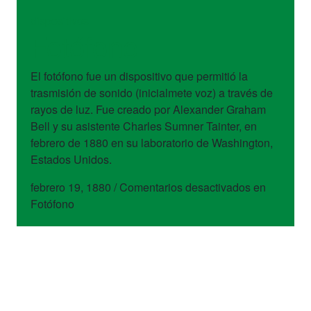
dispositivos
Fotófono
El fotófono fue un dispositivo que permitió la
trasmisión de sonido (inicialmete voz) a través de
rayos de luz. Fue creado por Alexander Graham
Bell y su asistente Charles Sumner Tainter, en
febrero de 1880 en su laboratorio de Washington,
Estados Unidos.
febrero 19, 1880
/
Comentarios desactivados
en
Fotófono