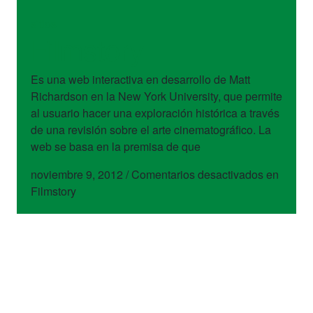
sitios
Filmstory
Es una web interactiva en desarrollo de Matt
Richardson en la New York University, que permite
al usuario hacer una exploración histórica a través
de una revisión sobre el arte cinematográfico. La
web se basa en la premisa de que
noviembre 9, 2012
/
Comentarios desactivados
en
Filmstory