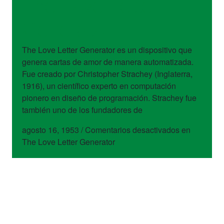
The Love Letter
Generator
The Love Letter Generator es un dispositivo que
genera cartas de amor de manera automatizada.
Fue creado por Christopher Strachey (Inglaterra,
1916), un científico experto en computación
pionero en diseño de programación. Strachey fue
también uno de los fundadores de
agosto 16, 1953
/
Comentarios desactivados
en
The Love Letter Generator