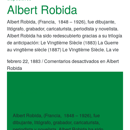
Albert Robida
Albert Robida, (Francia, 1848 – 1926), fue dibujante,
litógrafo, grabador, caricaturista, periodista y novelista.
Albert Robida ha sido redescubierto gracias a su trilogía
de anticipación: Le Vingtième Siècle (1883) La Guerre
au vingtième siècle (1887) Le Vingtième Siècle. La vie
febrero 22, 1883
/
Comentarios desactivados
en Albert
Robida
dispositivos
Albert Robida
Albert Robida, (Francia, 1848 – 1926), fue
dibujante, litógrafo, grabador, caricaturista,
periodista y novelista. Albert Robida ha sido