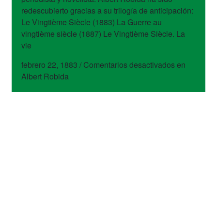
redescubierto gracias a su trilogía de anticipación:
Le Vingtième Siècle (1883) La Guerre au
vingtième siècle (1887) Le Vingtième Siècle. La
vie
febrero 22, 1883
/
Comentarios desactivados
en
Albert Robida