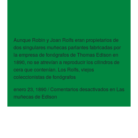
dispositivos
Las muñecas de
Edison
Aunque Robin y Joan Rolfs eran propietarios de
dos singulares muñecas parlantes fabricadas por
la empresa de fonógrafos de Thomas Edison en
1890, no se atrevían a reproducir los cilindros de
cera que contenían. Los Rolfs, viejos
coleccionistas de fonógrafos
enero 23, 1890
/
Comentarios desactivados
en Las
muñecas de Edison