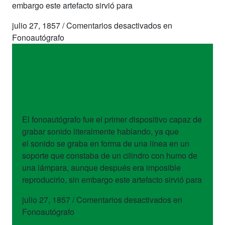
embargo este artefacto sirvió para
julio 27, 1857
/
Comentarios desactivados
en
Fonoautógrafo
dispositivos
Fonoautógrafo
El fonoautógrafo fue el primer dispositivo capaz de
grabar sonido literalmente hablando, ya que
el sonido se graba en forma de una línea en un
soporte que constaba de un cilindro con humo de
una lámpara, aunque después era imposible
reproducirlo, sin embargo este artefacto sirvió para
julio 27, 1857
/
Comentarios desactivados
en
Fonoautógrafo