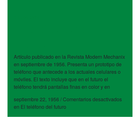
dispositivos
El teléfono del
futuro
Artículo publicado en la Revista Modern Mechanix
en septiembre de 1956. Presenta un prototipo de
teléfono que antecede a los actuales celulares o
móviles. El texto incluye que en el futuro el
teléfono tendrá pantallas finas en color y en
septiembre 22, 1956
/
Comentarios desactivados
en El teléfono del futuro