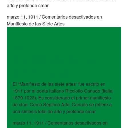
arte y pretende crear
marzo 11, 1911
/
Comentarios desactivados
en
Manifiesto de las Siete Artes
libros
Manifiesto de las
Siete Artes
El “Manifiesto de las siete artes” fue escrito en
1911 por el poeta italiano Ricciotto Canudo (Italia
1879-1923). Es considerado el primer manifiesto
de cine. Como Séptimo Arte, Canudo se refiere a
una síntesis total de arte y pretende crear
marzo 11, 1911
/
Comentarios desactivados
en