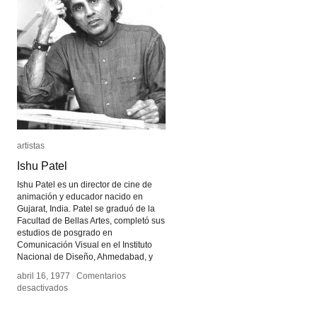
artistas
artistas
Ishu Patel
Ishu Patel
Ishu Patel es un director de cine de
animación y educador nacido en
Gujarat, India. Patel se graduó de la
Facultad de Bellas Artes, completó sus
estudios de posgrado en
Comunicación Visual en el Instituto
Nacional de Diseño, Ahmedabad, y
abril 16, 1977
abril 16, 1977
/
/
Comentarios
Comentarios
en
en
desactivados
desactivados
Ishu
Ishu
Patel
Patel