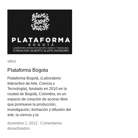
sitios
sitios
Plataforma Bogota
Plataforma Bogota
Plataforma Bogotá, (Laboratorio
Interactivo de Arte, Ciencia y
Tecnología), fundado en 2010 en la
ciudad de Bogotá, Colombia, es un
espacio de creación de acceso libre
que promueve la producción,
investigación, formación y difusión del
arte, la ciencia y la
diciembre 1, 2012
diciembre 1, 2012
/
/
Comentarios
Comentarios
en
en
desactivados
desactivados
Plataforma
Plataforma