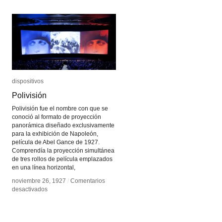
dispositivos
dispositivos
Polivisión
Polivisión
Polivisión fue el nombre con que se
conoció al formato de proyección
panorámica diseñado exclusivamente
para la exhibición de Napoleón,
película de Abel Gance de 1927.
Comprendía la proyección simultánea
de tres rollos de película emplazados
en una línea horizontal,
noviembre 26, 1927
noviembre 26, 1927
/
/
Comentarios
Comentarios
en
en
desactivados
desactivados
Polivisión
Polivisión