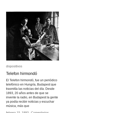
Kinetoscopio
Kinetoscopio
de
de
von
von
Uchatius
Uchatius
dispositivos
dispositivos
Telefon hirmondó
Telefon hirmondó
El Telefon hirmondó, fue un periódico
telefónico en Hungría, Budapest que
trasmitía las noticias del día. Desde
1893, 20 años antes de que se
invente la radio, en Budapest la gente
ya podía recibir noticias y escuchar
música, más que
febrero 15, 1893
febrero 15, 1893
/
/
Comentarios
Comentarios