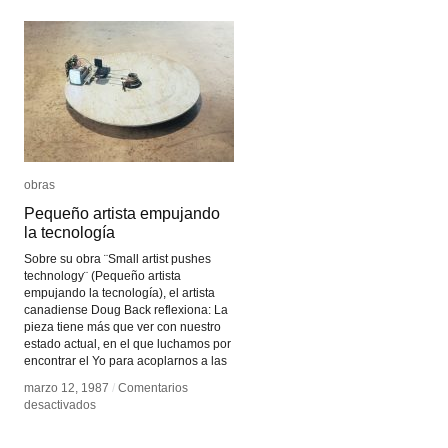
obras
obras
Pequeño artista empujando
Pequeño artista empujando
la tecnología
la tecnología
Sobre su obra ¨Small artist pushes
technology¨ (Pequeño artista
empujando la tecnología), el artista
canadiense Doug Back reflexiona: La
pieza tiene más que ver con nuestro
estado actual, en el que luchamos por
encontrar el Yo para acoplarnos a las
marzo 12, 1987
marzo 12, 1987
/
/
Comentarios
Comentarios
en
en
desactivados
desactivados
Pequeño
Pequeño
artista
artista