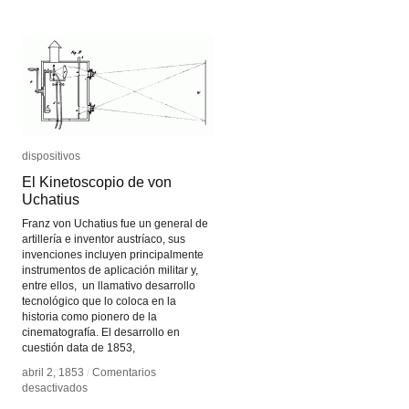
Bogota
Bogota
dispositivos
dispositivos
El Kinetoscopio de von
El Kinetoscopio de von
Uchatius
Uchatius
Franz von Uchatius fue un general de
artillería e inventor austríaco, sus
invenciones incluyen principalmente
instrumentos de aplicación militar y,
entre ellos, un llamativo desarrollo
tecnológico que lo coloca en la
historia como pionero de la
cinematografía. El desarrollo en
cuestión data de 1853,
abril 2, 1853
abril 2, 1853
/
/
Comentarios
Comentarios
en
en
desactivados
desactivados
El
El