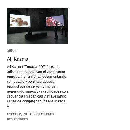
empujando
empujando
la
la
tecnología
tecnología
artistas
artistas
Ali Kazma
Ali Kazma
Ali Kazma (Turquía, 1971), es un
artista que trabaja con el video como
principal herramienta, documentando
con detalle y pericia procesos
productivos de seres humanos,
generando sugestivas vecindades con
secuencias mecánicas y atravesando
capas de complejidad, desde lo trivial
a
febrero 6, 2013
febrero 6, 2013
/
/
Comentarios
Comentarios
en
en
desactivados
desactivados
Ali
Ali
Kazma
Kazma