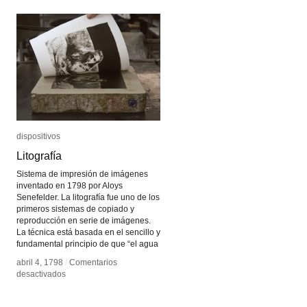
dispositivos
dispositivos
Litografía
Litografía
Sistema de impresión de imágenes
inventado en 1798 por Aloys
Senefelder. La litografía fue uno de los
primeros sistemas de copiado y
reproducción en serie de imágenes.
La técnica está basada en el sencillo y
fundamental principio de que “el agua
abril 4, 1798
abril 4, 1798
/
/
Comentarios
Comentarios
en
en
desactivados
desactivados
Litografía
Litografía