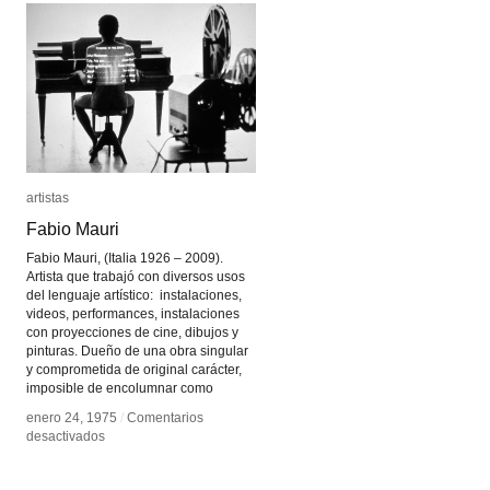
artistas
artistas
Fabio Mauri
Fabio Mauri
Fabio Mauri, (Italia 1926 – 2009).
Artista que trabajó con diversos usos
del lenguaje artístico: instalaciones,
videos, performances, instalaciones
con proyecciones de cine, dibujos y
pinturas. Dueño de una obra singular
y comprometida de original carácter,
imposible de encolumnar como
enero 24, 1975
enero 24, 1975
/
/
Comentarios
Comentarios
en
en
desactivados
desactivados
Fabio
Fabio
Mauri
Mauri