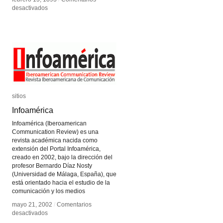
en
en
desactivados
desactivados
Telefon
Telefon
hirmondó
hirmondó
sitios
sitios
Infoamérica
Infoamérica
Infoamérica (Iberoamerican
Communication Review) es una
revista académica nacida como
extensión del Portal Infoamérica,
creado en 2002, bajo la dirección del
profesor Bernardo Díaz Nosty
(Universidad de Málaga, España), que
está orientado hacia el estudio de la
comunicación y los medios
mayo 21, 2002
mayo 21, 2002
/
/
Comentarios
Comentarios
en
en
desactivados
desactivados
Infoamérica
Infoamérica