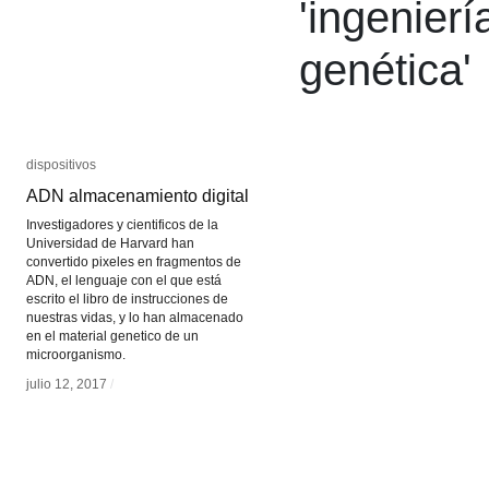
'
ingenierí
genética
'
dispositivos
dispositivos
ADN almacenamiento digital
ADN almacenamiento digital
Investigadores y cientificos de la
Universidad de Harvard han
convertido pixeles en fragmentos de
ADN, el lenguaje con el que está
escrito el libro de instrucciones de
nuestras vidas, y lo han almacenado
en el material genetico de un
microorganismo.
julio 12, 2017
julio 12, 2017
/
/