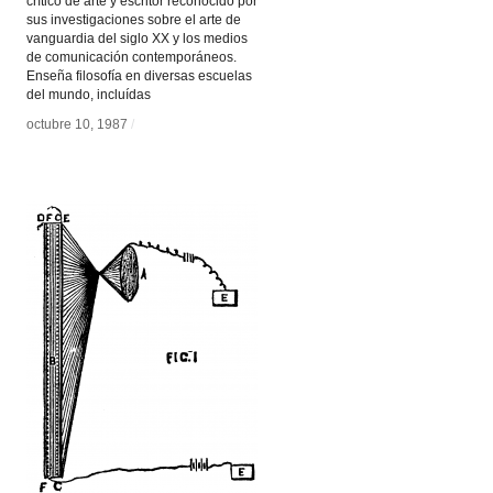
crítico de arte y escritor reconocido por
sus investigaciones sobre el arte de
vanguardia del siglo XX y los medios
de comunicación contemporáneos.
Enseña filosofía en diversas escuelas
del mundo, incluídas
octubre 10, 1987
octubre 10, 1987
/
/