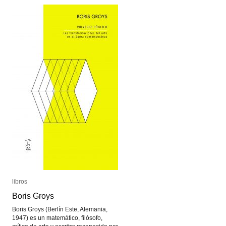
libros
libros
Boris Groys
Boris Groys
Boris Groys (Berlín Este, Alemania,
1947) es un matemático, filósofo,