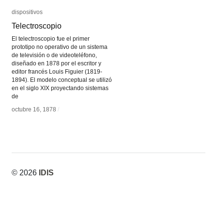
dispositivos
dispositivos
Telectroscopio
Telectroscopio
El telectroscopio fue el primer
prototipo no operativo de un sistema
de televisión o de videoteléfono,
diseñado en 1878 por el escritor y
editor francés Louis Figuier (1819-
1894). El modelo conceptual se utilizó
en el siglo XIX proyectando sistemas
de
octubre 16, 1878
octubre 16, 1878
/
/
© 2026
IDIS