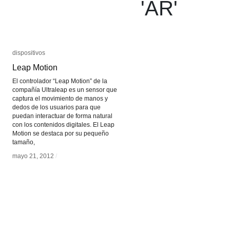
'
AR
'
dispositivos
dispositivos
Leap Motion
Leap Motion
El controlador “Leap Motion” de la
compañía Ultraleap es un sensor que
captura el movimiento de manos y
dedos de los usuarios para que
puedan interactuar de forma natural
con los contenidos digitales. El Leap
Motion se destaca por su pequeño
tamaño,
mayo 21, 2012
mayo 21, 2012
/
/