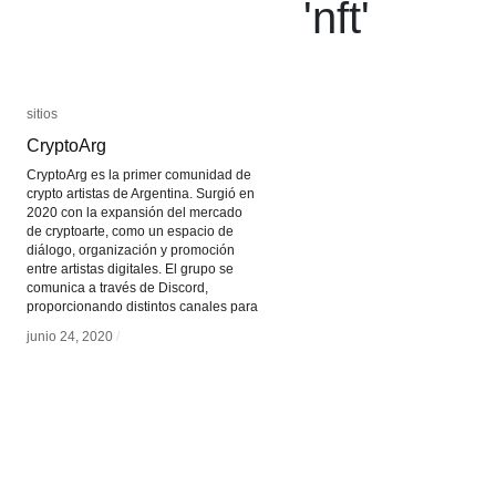
'
nft
'
sitios
sitios
CryptoArg
CryptoArg
CryptoArg es la primer comunidad de
crypto artistas de Argentina. Surgió en
2020 con la expansión del mercado
de cryptoarte, como un espacio de
diálogo, organización y promoción
entre artistas digitales. El grupo se
comunica a través de Discord,
proporcionando distintos canales para
junio 24, 2020
junio 24, 2020
/
/