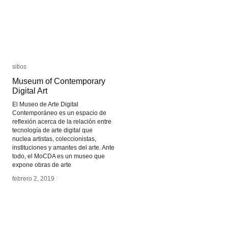
sitios
sitios
Museum of Contemporary
Museum of Contemporary
Digital Art
Digital Art
El Museo de Arte Digital
Contemporáneo es un espacio de
reflexión acerca de la relación entre
tecnología de arte digital que
nuclea artistas, coleccionistas,
instituciones y amantes del arte. Ante
todo, el MoCDA es un museo que
expone obras de arte
febrero 2, 2019
febrero 2, 2019
/
/