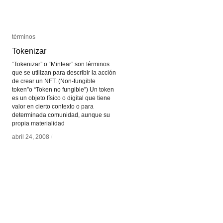
términos
términos
Tokenizar
Tokenizar
“Tokenizar” o “Mintear” son términos
que se utilizan para describir la acción
de crear un NFT. (Non-fungible
token”o “Token no fungible”) Un token
es un objeto físico o digital que tiene
valor en cierto contexto o para
determinada comunidad, aunque su
propia materialidad
abril 24, 2008
abril 24, 2008
/
/