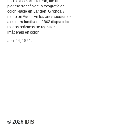
Louis Ducos du Hauron, fue un
pionero francés de la fotografía en
color. Nació en Langon, Gironda y
murió en Agen. En los años siguientes
a su obra inédita de 1862 dispuso los
modos prácticos de registrar
imágenes en color
abril 14, 1874
abril 14, 1874
/
/
© 2026
IDIS