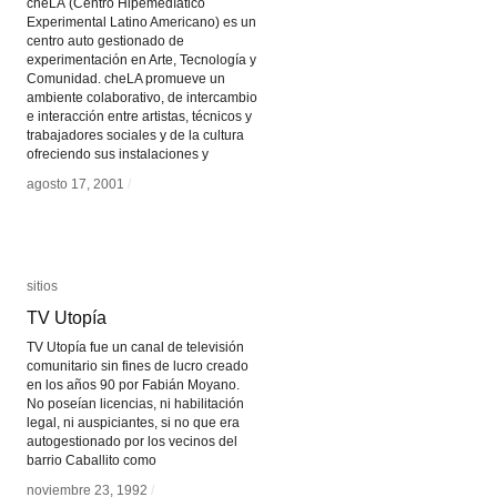
cheLA (Centro Hipemedíatico
Experimental Latino Americano) es un
centro auto gestionado de
experimentación en Arte, Tecnología y
Comunidad. cheLA promueve un
ambiente colaborativo, de intercambio
e interacción entre artistas, técnicos y
trabajadores sociales y de la cultura
ofreciendo sus instalaciones y
agosto 17, 2001
agosto 17, 2001
/
/
sitios
sitios
TV Utopía
TV Utopía
TV Utopía fue un canal de televisión
comunitario sin fines de lucro creado
en los años 90 por Fabián Moyano.
No poseían licencias, ni habilitación
legal, ni auspiciantes, si no que era
autogestionado por los vecinos del
barrio Caballito como
noviembre 23, 1992
noviembre 23, 1992
/
/