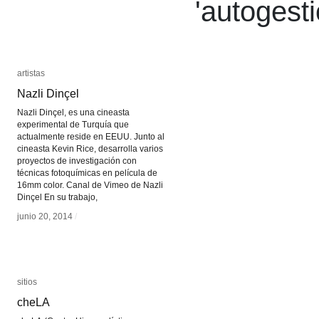
'
autogest
artistas
artistas
Nazli Dinçel
Nazli Dinçel
Nazli Dinçel, es una cineasta
experimental de Turquía que
actualmente reside en EEUU. Junto al
cineasta Kevin Rice, desarrolla varios
proyectos de investigación con
técnicas fotoquímicas en película de
16mm color. Canal de Vimeo de Nazli
Dinçel En su trabajo,
junio 20, 2014
junio 20, 2014
/
/
sitios
sitios
cheLA
cheLA