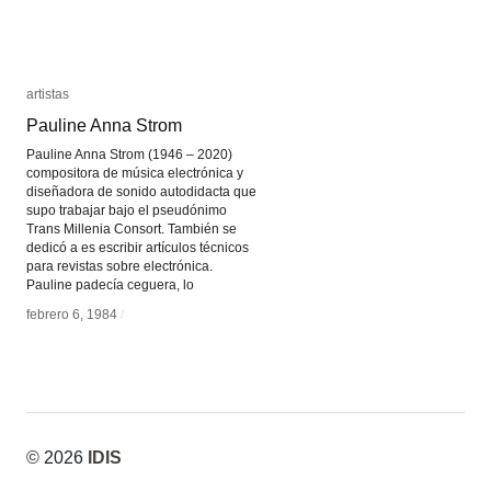
artistas
artistas
Pauline Anna Strom
Pauline Anna Strom
Pauline Anna Strom (1946 – 2020)
compositora de música electrónica y
diseñadora de sonido autodidacta que
supo trabajar bajo el pseudónimo
Trans Millenia Consort. También se
dedicó a es escribir artículos técnicos
para revistas sobre electrónica.
Pauline padecía ceguera, lo
febrero 6, 1984
febrero 6, 1984
/
/
© 2026
IDIS