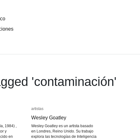
ico
ciones
gged '
contaminación
'
artistas
artistas
Wesley Goatley
Wesley Goatley
a, 1984) ,
Wesley Goatley es un artista basado
tor y
en Londres, Reino Unido. Su trabajo
acido en
explora las tecnologías de Inteligencia