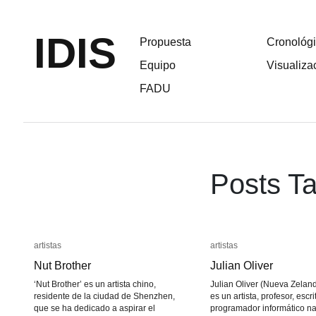
IDIS
Propuesta
Cronológ
Equipo
Visualiza
FADU
Posts Ta
artistas
artistas
artistas
artistas
Nut Brother
Nut Brother
Julian Oliver
Julian Oliver
‘Nut Brother’ es un artista chino,
Julian Oliver (Nueva Zeland
residente de la ciudad de Shenzhen,
es un artista, profesor, escri
que se ha dedicado a aspirar el
programador informático n