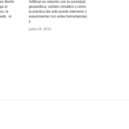
en Berlín
Artificial en relación con la sociedad,
ga el
geopolítica, cambio climático y cómo
os, la
la práctica del arte puede intervenir y
oarte, el
experimentar con estas herramientas
y
junio 24, 2010
junio 24, 2010
/
/