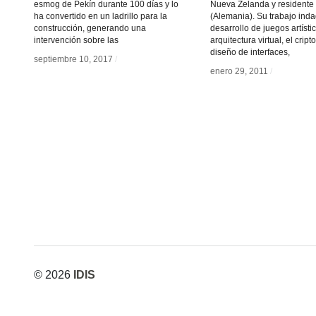
esmog de Pekín durante 100 días y lo
Nueva Zelanda y residente 
ha convertido en un ladrillo para la
(Alemania). Su trabajo inda
construcción, generando una
desarrollo de juegos artístic
intervención sobre las
arquitectura virtual, el cript
diseño de interfaces,
septiembre 10, 2017
septiembre 10, 2017
/
/
enero 29, 2011
enero 29, 2011
/
/
© 2026
IDIS