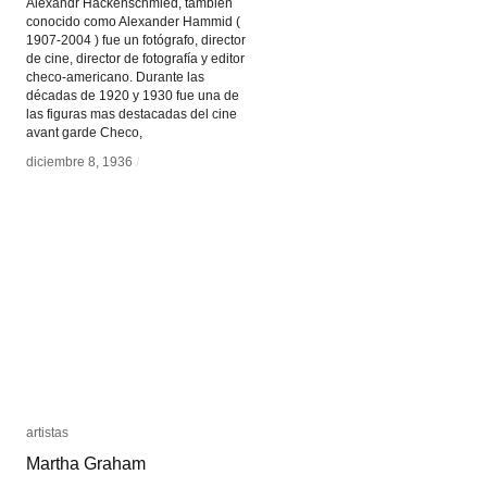
Alexandr Hackenschmied, también
conocido como Alexander Hammid (
1907-2004 ) fue un fotógrafo, director
de cine, director de fotografía y editor
checo-americano. Durante las
décadas de 1920 y 1930 fue una de
las figuras mas destacadas del cine
avant garde Checo,
diciembre 8, 1936
diciembre 8, 1936
/
/
artistas
artistas
Martha Graham
Martha Graham