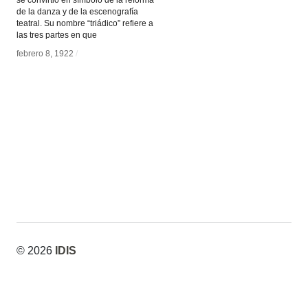
se convirtió en símbolo de la reforma
de la danza y de la escenografía
teatral. Su nombre “triádico” refiere a
las tres partes en que
febrero 8, 1922
febrero 8, 1922
/
/
© 2026
IDIS