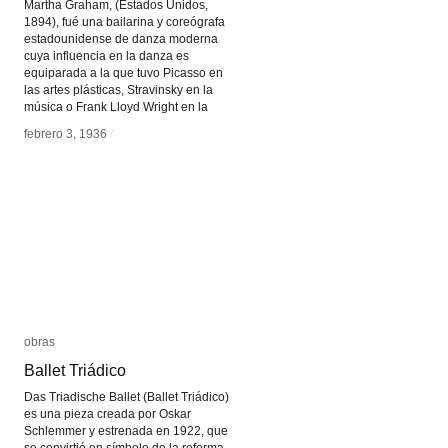
Martha Graham, (Estados Unidos,
1894), fué una bailarina y coreógrafa
estadounidense de danza moderna
cuya influencia en la danza es
equiparada a la que tuvo Picasso en
las artes plásticas, Stravinsky en la
música o Frank Lloyd Wright en la
febrero 3, 1936
febrero 3, 1936
/
/
obras
obras
Ballet Triádico
Ballet Triádico
Das Triadische Ballet (Ballet Triádico)
es una pieza creada por Oskar
Schlemmer y estrenada en 1922, que