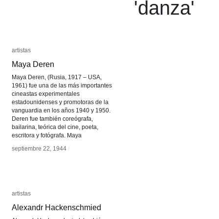
'
danza
'
artistas
artistas
Maya Deren
Maya Deren
Maya Deren, (Rusia, 1917 – USA,
1961) fue una de las más importantes
cineastas experimentales
estadounidenses y promotoras de la
vanguardia en los años 1940 y 1950.
Deren fue también coreógrafa,
bailarina, teórica del cine, poeta,
escritora y fotógrafa. Maya
septiembre 22, 1944
septiembre 22, 1944
/
/
artistas
artistas
Alexandr Hackenschmied
Alexandr Hackenschmied