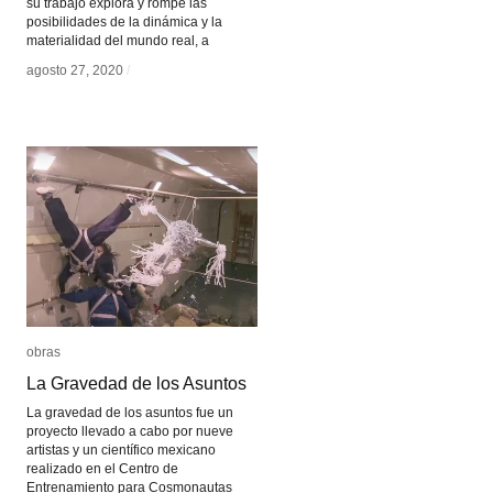
su trabajo explora y rompe las
posibilidades de la dinámica y la
materialidad del mundo real, a
agosto 27, 2020
agosto 27, 2020
/
/
obras
obras
La Gravedad de los Asuntos
La Gravedad de los Asuntos
La gravedad de los asuntos fue un
proyecto llevado a cabo por nueve
artistas y un científico mexicano
realizado en el Centro de
Entrenamiento para Cosmonautas