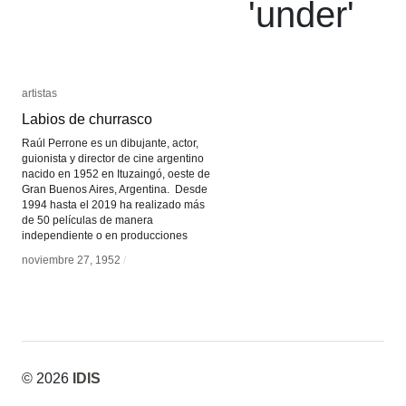
'
under
'
artistas
artistas
Labios de churrasco
Labios de churrasco
Raúl Perrone es un dibujante, actor,
guionista y director de cine argentino
nacido en 1952 en Ituzaingó, oeste de
Gran Buenos Aires, Argentina. Desde
1994 hasta el 2019 ha realizado más
de 50 películas de manera
independiente o en producciones
noviembre 27, 1952
noviembre 27, 1952
/
/
© 2026
IDIS