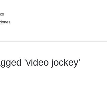
ico
ciones
gged '
video jockey
'