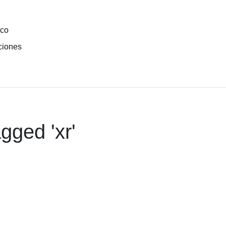
ico
ciones
gged '
xr
'