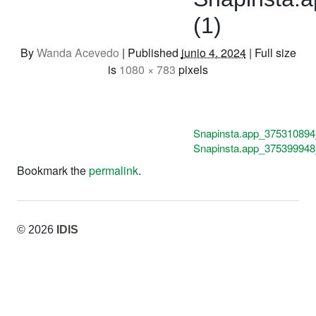
(1)
By
Wanda Acevedo
|
Published
junio 4, 2024
|
Full size
is
1080 × 783
pixels
Snapinsta.app_37531089
Snapinsta.app_37539994
Bookmark the
permalink
.
© 2026
IDIS