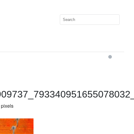
909737_793340951655078032
pixels