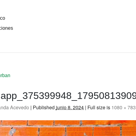
ico
ciones
urban
a.app_375399948_1795081390
nda Acevedo
|
Published
junio 8, 2024
|
Full size is
1080 × 783