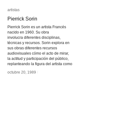
artistas
artistas
Pierrick Sorin
Pierrick Sorin
Pierrick Sorin es un artista Francés
nacido en 1960. Su obra
involucra diferentes disciplinas,
técnicas y recursos. Sorin explora en
sus obras diferentes recursos
audiovisuales cómo el acto de mirar,
la actitud y participación del público,
replanteando la figura del artista como
octubre 20, 1989
octubre 20, 1989
/
/