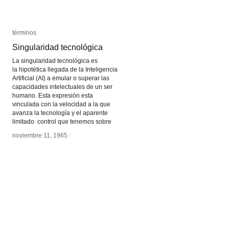
términos
términos
Singularidad tecnológica
Singularidad tecnológica
La singularidad tecnológica es
la hipotética llegada de la Inteligencia
Artificial (AI) a emular o superar las
capacidades intelectuales de un ser
humano. Esta expresión esta
vinculada con la velocidad a la que
avanza la tecnología y el aparente
limitado control que tenemos sobre
noviembre 11, 1965
noviembre 11, 1965
/
/