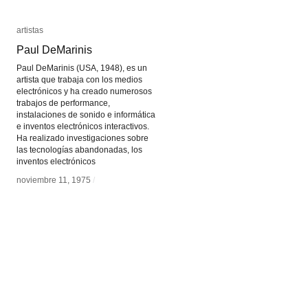
artistas
artistas
Paul DeMarinis
Paul DeMarinis
Paul DeMarinis (USA, 1948), es un
artista que trabaja con los medios
electrónicos y ha creado numerosos
trabajos de performance,
instalaciones de sonido e informática
e inventos electrónicos interactivos.
Ha realizado investigaciones sobre
las tecnologías abandonadas, los
inventos electrónicos
noviembre 11, 1975
noviembre 11, 1975
/
/