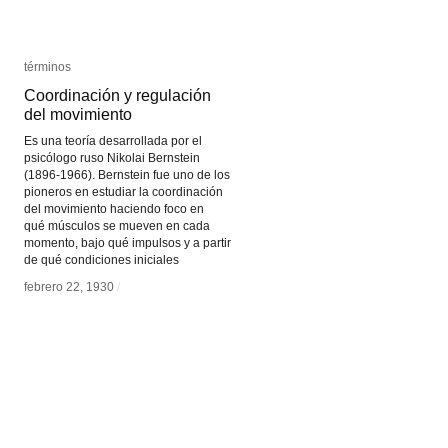
términos
términos
Coordinación y regulación
Coordinación y regulación
del movimiento
del movimiento
Es una teoría desarrollada por el
psicólogo ruso Nikolai Bernstein
(1896-1966). Bernstein fue uno de los
pioneros en estudiar la coordinación
del movimiento haciendo foco en
qué músculos se mueven en cada
momento, bajo qué impulsos y a partir
de qué condiciones iniciales
febrero 22, 1930
febrero 22, 1930
/
/