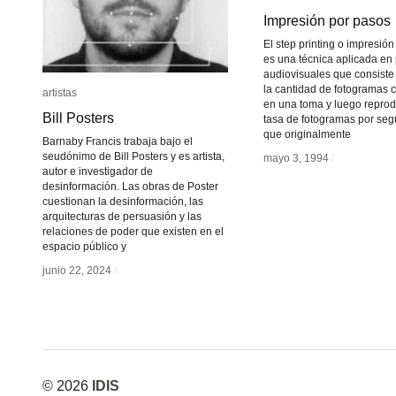
Impresión por pasos
Impresión por pasos
El step printing o impresió
es una técnica aplicada en
audiovisuales que consiste
la cantidad de fotogramas 
artistas
artistas
en una toma y luego reprodu
Bill Posters
Bill Posters
tasa de fotogramas por seg
que originalmente
Barnaby Francis trabaja bajo el
seudónimo de Bill Posters y es artista,
mayo 3, 1994
mayo 3, 1994
/
/
autor e investigador de
desinformación. Las obras de Poster
cuestionan la desinformación, las
arquitecturas de persuasión y las
relaciones de poder que existen en el
espacio público y
junio 22, 2024
junio 22, 2024
/
/
© 2026
IDIS