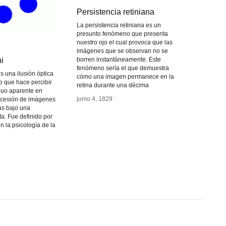
Persistencia retiniana
Persistencia retiniana
La persistencia retiniana es un
presunto fenómeno que presenta
nuestro ojo el cual provoca que las
imágenes que se observan no se
i
i
borren instantáneamente. Este
fenómeno sería el que demuestra
s una ilusión óptica
cómo una imagen permanece en la
o que hace percibir
retina durante una décima
nuo aparente en
junio 4, 1829
junio 4, 1829
/
/
cesión de imágenes
as bajo una
ta. Fue definido por
 la psicología de la