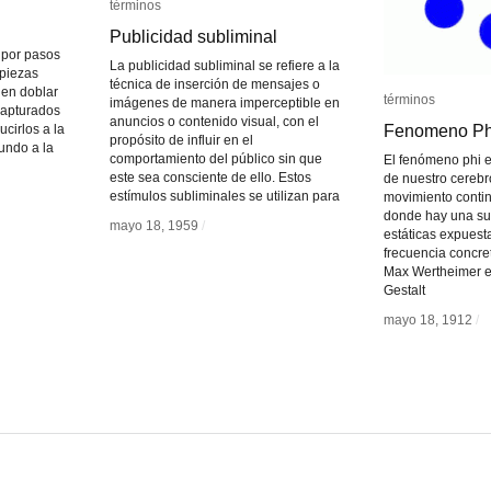
términos
términos
Publicidad subliminal
Publicidad subliminal
n por pasos
La publicidad subliminal se refiere a la
 piezas
técnica de inserción de mensajes o
 en doblar
términos
términos
imágenes de manera imperceptible en
capturados
anuncios o contenido visual, con el
Fenomeno Ph
Fenomeno Ph
cirlos a la
propósito de influir en el
undo a la
comportamiento del público sin que
El fenómeno phi e
este sea consciente de ello. Estos
de nuestro cerebr
estímulos subliminales se utilizan para
movimiento conti
donde hay una su
mayo 18, 1959
mayo 18, 1959
/
/
estáticas expuest
frecuencia concre
Max Wertheimer en
Gestalt
mayo 18, 1912
mayo 18, 1912
/
/