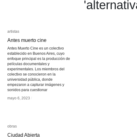
'
alternati
artistas
artistas
Antes muerto cine
Antes muerto cine
Antes Muerto Cine es un colectivo
establecido en Buenos Aires, cuyo
enfoque principal es la producción de
películas documentales y
experimentales. Los miembros del
colectivo se conocieron en la
universidad pública, donde
empezaron a capturar imágenes y
sonidos para cuestionar
mayo 6, 2023
mayo 6, 2023
/
/
obras
obras
Ciudad Abierta
Ciudad Abierta