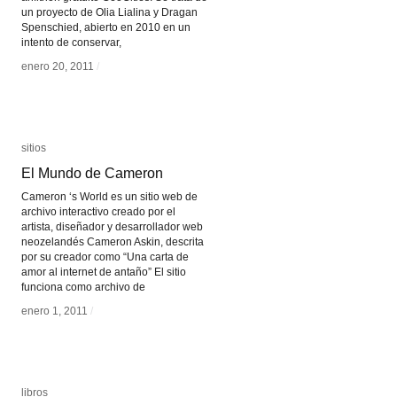
un proyecto de Olia Lialina y Dragan
Spenschied, abierto en 2010 en un
intento de conservar,
enero 20, 2011
enero 20, 2011
/
/
sitios
sitios
El Mundo de Cameron
El Mundo de Cameron
Cameron ‘s World es un sitio web de
archivo interactivo creado por el
artista, diseñador y desarrollador web
neozelandés Cameron Askin, descrita
por su creador como “Una carta de
amor al internet de antaño” El sitio
funciona como archivo de
enero 1, 2011
enero 1, 2011
/
/
libros
libros