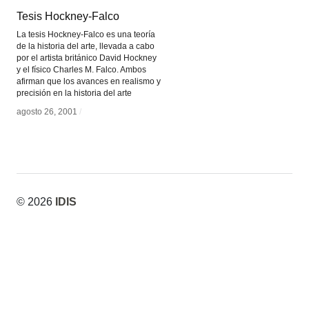
Tesis Hockney-Falco
Tesis Hockney-Falco
La tesis Hockney-Falco es una teoría
de la historia del arte, llevada a cabo
por el artista británico David Hockney
y el físico Charles M. Falco. Ambos
afirman que los avances en realismo y
precisión en la historia del arte
agosto 26, 2001
agosto 26, 2001
/
/
© 2026
IDIS