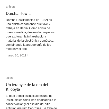
artistas
artistas
Darsha Hewitt
Darsha Hewitt
Darsha Hewitt (nacida en 1982) es
una artista canadiense que vive y
trabaja en Berlín. Como artista de
nuevos medios, desarrolla proyectos
que exploran la infraestructura
material de la electrónica doméstica,
combinando la arqueología de los
medios y el arte
marzo 10, 2011
marzo 10, 2011
/
/
sitios
sitios
Un terabyte de la era del
Un terabyte de la era del
Kilobyte
Kilobyte
El blog geocities.institute es uno de
los múltiples sitios web dedicados a la
conservación y el estudio del sitio-
anfitrión gratuito GeoCities. Se trata de