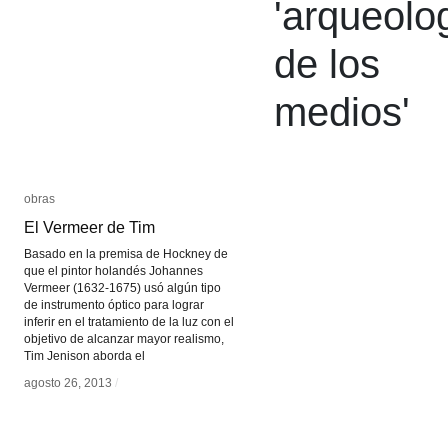
'
arqueolo
de los
medios
'
obras
obras
El Vermeer de Tim
El Vermeer de Tim
Basado en la premisa de Hockney de
que el pintor holandés Johannes
Vermeer (1632-1675) usó algún tipo
de instrumento óptico para lograr
inferir en el tratamiento de la luz con el
objetivo de alcanzar mayor realismo,
Tim Jenison aborda el
agosto 26, 2013
agosto 26, 2013
/
/