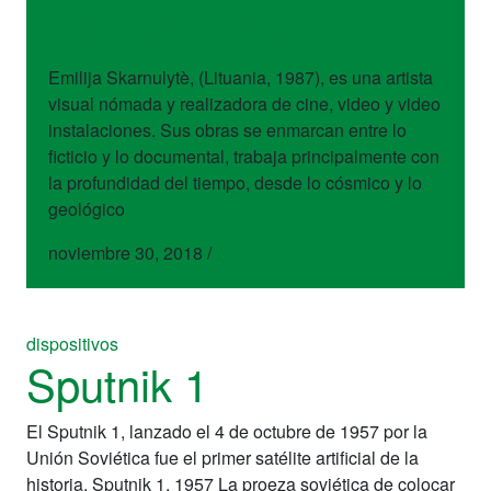
Emilija Skarnulytè
Emilija Skarnulytè, (Lituania, 1987), es una artista
visual nómada y realizadora de cine, video y video
instalaciones. Sus obras se enmarcan entre lo
ficticio y lo documental, trabaja principalmente con
la profundidad del tiempo, desde lo cósmico y lo
geológico
noviembre 30, 2018
/
dispositivos
Sputnik 1
El Sputnik 1, lanzado el 4 de octubre de 1957 por la
Unión Soviética fue el primer satélite artificial de la
historia. Sputnik 1, 1957 La proeza soviética de colocar