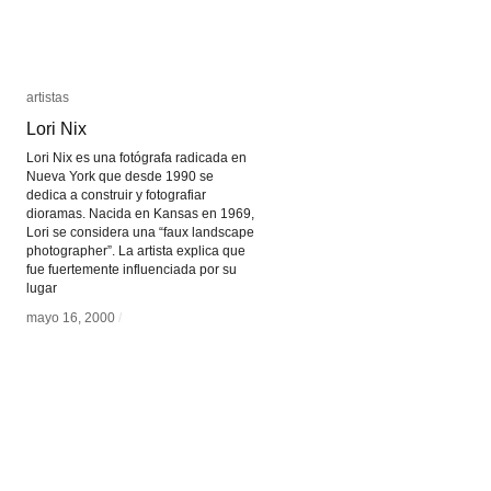
artistas
artistas
Lori Nix
Lori Nix
Lori Nix es una fotógrafa radicada en
Nueva York que desde 1990 se
dedica a construir y fotografiar
dioramas. Nacida en Kansas en 1969,
Lori se considera una “faux landscape
photographer”. La artista explica que
fue fuertemente influenciada por su
lugar
mayo 16, 2000
mayo 16, 2000
/
/