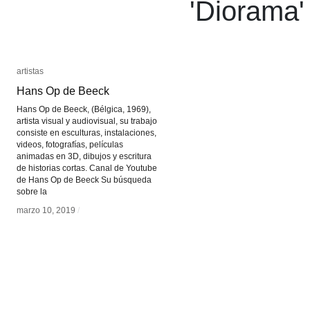
'
Diorama
'
artistas
artistas
Hans Op de Beeck
Hans Op de Beeck
Hans Op de Beeck, (Bélgica, 1969),
artista visual y audiovisual, su trabajo
consiste en esculturas, instalaciones,
videos, fotografías, películas
animadas en 3D, dibujos y escritura
de historias cortas. Canal de Youtube
de Hans Op de Beeck Su búsqueda
sobre la
marzo 10, 2019
marzo 10, 2019
/
/