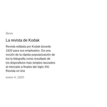
libros
libros
La revista de Kodak
La revista de Kodak
Revista editada por Kodak durante
1920 para sus empleados. Da una
noción de la rápida popularización de
los la fotografía como resultado de
los dispositivos mas simples lanzados
al mercado a finales del siglo XIX.
Revista on line
enero 4, 1920
enero 4, 1920
/
/