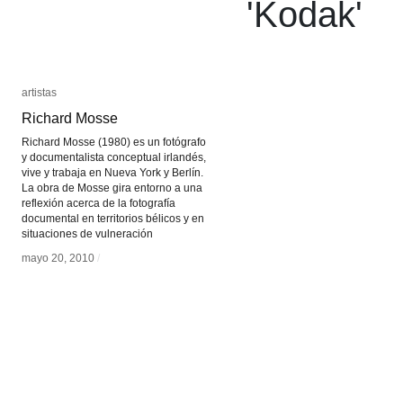
'
Kodak
'
artistas
artistas
Richard Mosse
Richard Mosse
Richard Mosse (1980) es un fotógrafo
y documentalista conceptual irlandés,
vive y trabaja en Nueva York y Berlín.
La obra de Mosse gira entorno a una
reflexión acerca de la fotografía
documental en territorios bélicos y en
situaciones de vulneración
mayo 20, 2010
mayo 20, 2010
/
/