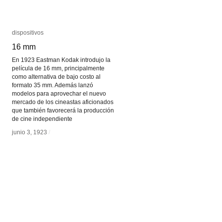
dispositivos
dispositivos
16 mm
16 mm
En 1923 Eastman Kodak introdujo la
película de 16 mm, principalmente
como alternativa de bajo costo al
formato 35 mm. Además lanzó
modelos para aprovechar el nuevo
mercado de los cineastas aficionados
que también favorecerá la producción
de cine independiente
junio 3, 1923
junio 3, 1923
/
/