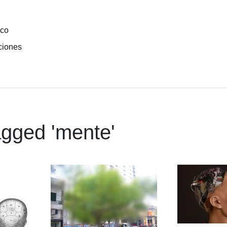
ico
ciones
gged '
mente
'