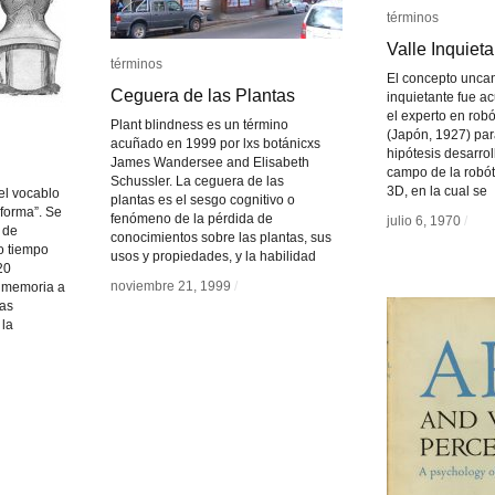
términos
términos
Valle Inquieta
Valle Inquieta
términos
términos
El concepto uncan
Ceguera de las Plantas
Ceguera de las Plantas
inquietante fue a
el experto en rob
Plant blindness es un término
(Japón, 1927) par
acuñado en 1999 por lxs botánicxs
hipótesis desarrol
James Wandersee and Elisabeth
campo de la robót
Schussler. La ceguera de las
3D, en la cual se
el vocablo
plantas es el sesgo cognitivo o
“forma”. Se
fenómeno de la pérdida de
julio 6, 1970
julio 6, 1970
/
/
 de
conocimientos sobre las plantas, sus
yo tiempo
usos y propiedades, y la habilidad
20
noviembre 21, 1999
noviembre 21, 1999
/
/
a memoria a
las
 la