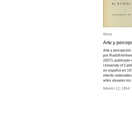
libros
libros
Arte y percep
Arte y percep
Arte y percepción v
por Rudolf Arnhe
2007), publicado 
University of Cali
en español en 197
intento sistemátic
artes visuales los
febrero 12, 1954
febrero 12, 1954
/
/