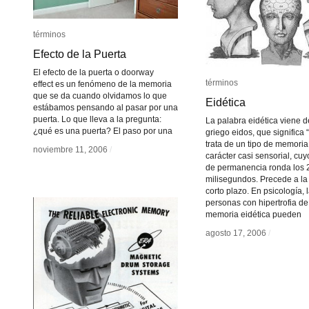
términos
términos
Efecto de la Puerta
Efecto de la Puerta
El efecto de la puerta o doorway
términos
términos
effect es un fenómeno de la memoria
que se da cuando olvidamos lo que
Eidética
Eidética
estábamos pensando al pasar por una
puerta. Lo que lleva a la pregunta:
La palabra eidética viene d
¿qué es una puerta? El paso por una
griego eidos, que significa 
trata de un tipo de memoria
noviembre 11, 2006
noviembre 11, 2006
/
/
carácter casi sensorial, cu
de permanencia ronda los 
milisegundos. Precede a l
corto plazo. En psicología, 
personas con hipertrofia de
memoria eidética pueden
agosto 17, 2006
agosto 17, 2006
/
/