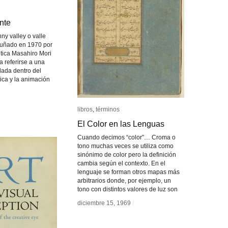
nte
nte
ny valley o valle
cuñado en 1970 por
ótica Masahiro Mori
a referirse a una
lada dentro del
ica y la animación
libros
libros
,
términos
términos
El Color en las Lenguas
El Color en las Lenguas
Cuando decimos “color”… Croma o
tono muchas veces se utiliza como
sinónimo de color pero la definición
cambia según el contexto. En el
lenguaje se forman otros mapas más
arbitrarios donde, por ejemplo, un
tono con distintos valores de luz son
diciembre 15, 1969
diciembre 15, 1969
/
/