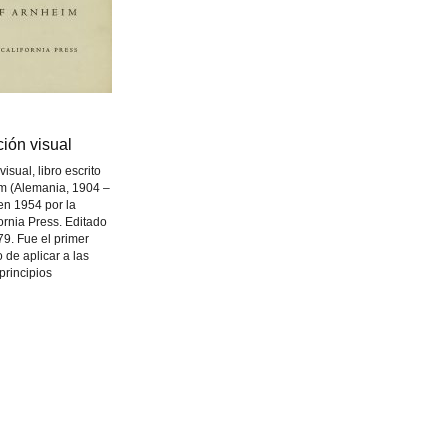
ción visual
ción visual
isual, libro escrito
im (Alemania, 1904 –
en 1954 por la
fornia Press. Editado
9. Fue el primer
o de aplicar a las
 principios