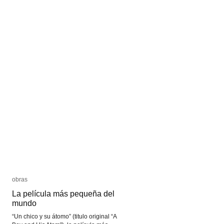
obras
obras
La película más pequeña del
La película más pequeña del
mundo
mundo
“Un chico y su átomo” (titulo original “A