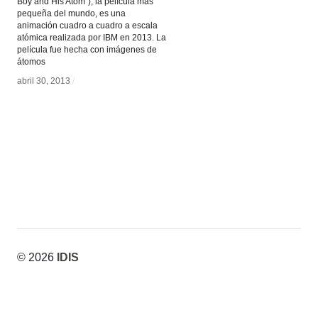
Boy and His Atom”), la película más
pequeña del mundo, es una
animación cuadro a cuadro a escala
atómica realizada por IBM en 2013. La
película fue hecha con imágenes de
átomos
abril 30, 2013
abril 30, 2013
/
/
© 2026
IDIS