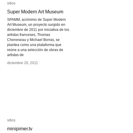
sitios
sitios
Super Modern Art Museum
Super Modern Art Museum
SPAMM, acrónimo de Super Modern
Art Museum, un proyecto surgido en
diciembre de 2011 por iniciativa de los
artistas franceses, Thomas
Cheneseau y Michael Borras, se
plantea como una plataforma que
reúne a una selección de obras de
artistas de
diciembre 20, 2011
diciembre 20, 2011
/
/
sitios
sitios
minipimer.tv
minipimer.tv