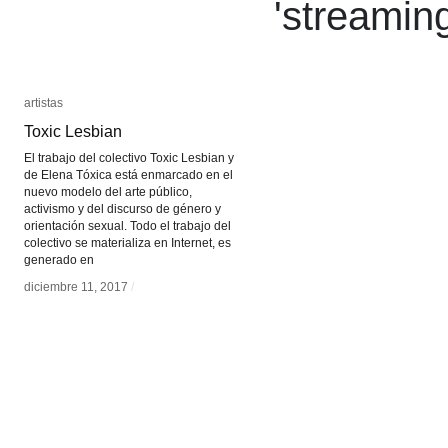
'
streamin
artistas
artistas
Toxic Lesbian
Toxic Lesbian
El trabajo del colectivo Toxic Lesbian y
de Elena Tóxica está enmarcado en el
nuevo modelo del arte público,
activismo y del discurso de género y
orientación sexual. Todo el trabajo del
colectivo se materializa en Internet, es
generado en
diciembre 11, 2017
diciembre 11, 2017
/
/