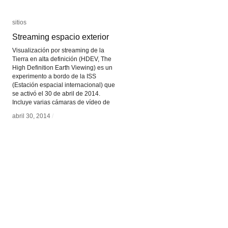
sitios
sitios
Streaming espacio exterior
Streaming espacio exterior
Visualización por streaming de la
Tierra en alta definición (HDEV, The
High Definition Earth Viewing) es un
experimento a bordo de la ISS
(Estación espacial internacional) que
se activó el 30 de abril de 2014.
Incluye varias cámaras de vídeo de
abril 30, 2014
abril 30, 2014
/
/