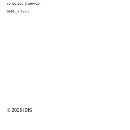
conectado al servidor,
abril 16, 1995
abril 16, 1995
/
/
© 2026
IDIS