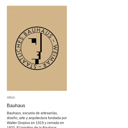
sitios
sitios
Bauhaus
Bauhaus
Bauhaus, escuela de artesanías,
diseño, arte y arquitectura fundada por
Walter Gropius en 1919 y cerrada en
1933. El logotipo de la Bauhaus,