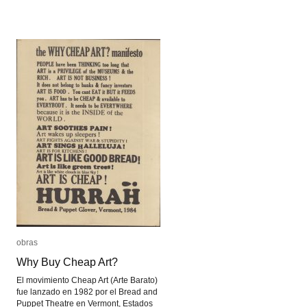
obras
obras
Why Buy Cheap Art?
Why Buy Cheap Art?
El movimiento Cheap Art (Arte Barato)
fue lanzado en 1982 por el Bread and
Puppet Theatre en Vermont, Estados