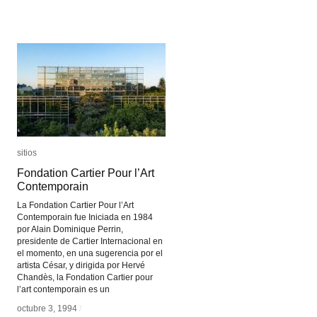
sitios
sitios
Fondation Cartier Pour l’Art
Fondation Cartier Pour l’Art
Contemporain
Contemporain
La Fondation Cartier Pour l’Art
Contemporain fue Iniciada en 1984
por Alain Dominique Perrin,
presidente de Cartier Internacional en
el momento, en una sugerencia por el
artista César, y dirigida por Hervé
Chandès, la Fondation Cartier pour
l’art contemporain es un
octubre 3, 1994
octubre 3, 1994
/
/