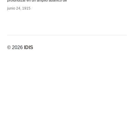
profundizar en un amplio abanico de
junio 24, 1915
junio 24, 1915
/
/
© 2026
IDIS