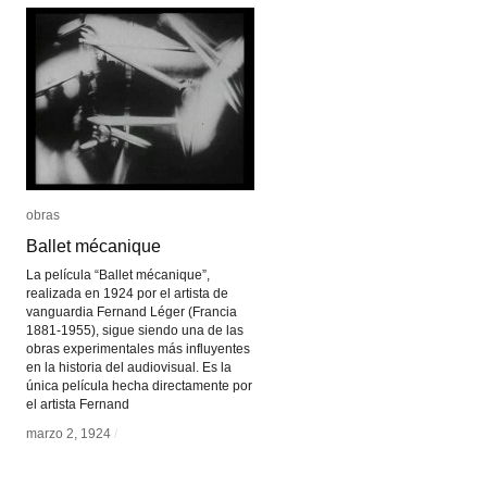
obras
obras
Ballet mécanique
Ballet mécanique
La película “Ballet mécanique”,
realizada en 1924 por el artista de
vanguardia Fernand Léger (Francia
1881-1955), sigue siendo una de las
obras experimentales más influyentes
en la historia del audiovisual. Es la
única película hecha directamente por
el artista Fernand
marzo 2, 1924
marzo 2, 1924
/
/