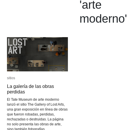
'
arte
moderno
'
sitios
sitios
La galería de las obras
La galería de las obras
perdidas
perdidas
El Tate Museum de arte moderno
lanzó el sitio The Gallery of Lost Arts,
una gran exposición en línea de obras
que fueron robadas, perdidas,
rechazadas o destruidas. La página
no solo presenta las obras de arte,
sino también fotografías