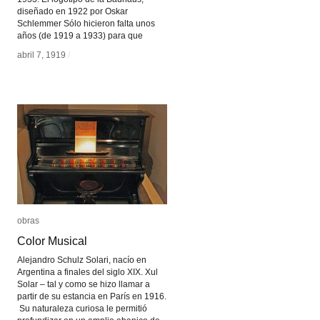
diseñado en 1922 por Oskar
Schlemmer Sólo hicieron falta unos
años (de 1919 a 1933) para que
abril 7, 1919
abril 7, 1919
/
/
obras
obras
Color Musical
Color Musical
Alejandro Schulz Solari, nacío en
Argentina a finales del siglo XIX. Xul
Solar – tal y como se hizo llamar a
partir de su estancia en París en 1916.
Su naturaleza curiosa le permitió