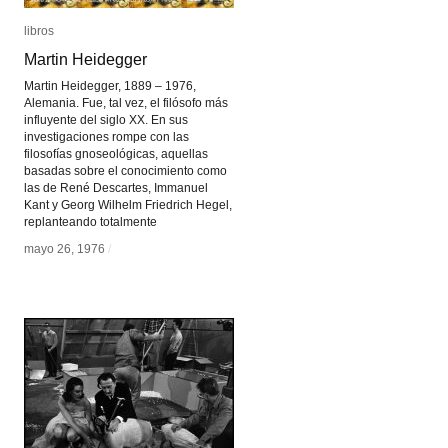
libros
libros
Martin Heidegger
Martin Heidegger
Martin Heidegger, 1889 – 1976,
Alemania. Fue, tal vez, el filósofo más
influyente del siglo XX. En sus
investigaciones rompe con las
filosofías gnoseológicas, aquellas
basadas sobre el conocimiento como
las de René Descartes, Immanuel
Kant y Georg Wilhelm Friedrich Hegel,
replanteando totalmente
mayo 26, 1976
mayo 26, 1976
/
/