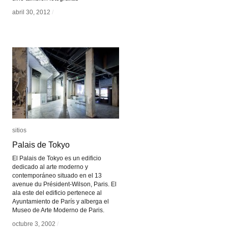
abril 30, 2012
abril 30, 2012
/
/
sitios
sitios
Palais de Tokyo
Palais de Tokyo
El Palais de Tokyo es un edificio
dedicado al arte moderno y
contemporáneo situado en el 13
avenue du Président-Wilson, Paris. El
ala este del edificio pertenece al
Ayuntamiento de París y alberga el
Museo de Arte Moderno de Paris.
octubre 3, 2002
octubre 3, 2002
/
/