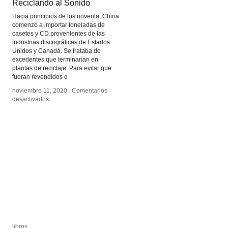
Reciclando al Sonido
Reciclando al Sonido
Hacia principios de los noventa, China
comenzó a importar toneladas de
casetes y CD provenientes de las
industrias discográficas de Estados
Unidos y Canadá. Se trataba de
excedentes que terminarían en
plantas de reciclaje. Para evitar que
fueran revendidos o
noviembre 11, 2020
noviembre 11, 2020
/
/
Comentarios
Comentarios
en
en
desactivados
desactivados
Generación
Generación
Dakou
Dakou
–
–
Reciclando
Reciclando
al
al
Sonido
Sonido
libros
libros