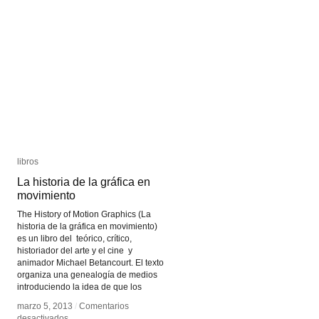
libros
libros
La historia de la gráfica en
La historia de la gráfica en
movimiento
movimiento
The History of Motion Graphics (La
historia de la gráfica en movimiento)
es un libro del teórico, crítico,
historiador del arte y el cine y
animador Michael Betancourt. El texto
organiza una genealogía de medios
introduciendo la idea de que los
marzo 5, 2013
marzo 5, 2013
/
/
Comentarios
Comentarios
en
en
desactivados
desactivados