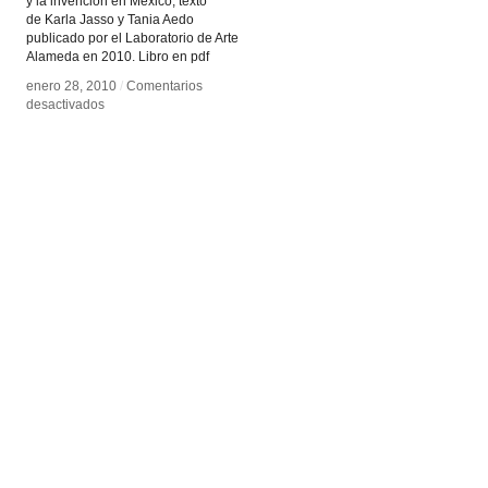
y la invención en México, texto
de Karla Jasso y Tania Aedo
publicado por el Laboratorio de Arte
Alameda en 2010. Libro en pdf
enero 28, 2010
enero 28, 2010
/
/
Comentarios
Comentarios
en
en
desactivados
desactivados
/Ready
/Ready
Media):
Media):
Hacia
Hacia
una
una
arqueología
arqueología
de
de
los
los
medios
medios