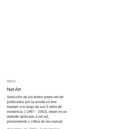
libros
libros
Net Art
Net Art
Selección de los textos sobre net art
publicados por la revista on line
elaleph a lo largo de sus 5 años de
existencia, [ 1997 – 2002]. aleph es un
website dedicado a net.art,
pensamiento y crítica de las nuevas