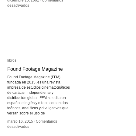
diciembre 10, 2002
diciembre 10, 2002
/
/
Comentarios
Comentarios
en
en
desactivados
desactivados
Net
Net
Art
Art
libros
libros
Found Footage Magazine
Found Footage Magazine
Found Footage Magazine (FFM),
fundada en 2015, es una revista
impresa de estudios cinematográficos
de carácter independiente y
distribución global. FFM se edita en
español e inglés y ofrece contenidos
teóricos, analíticos y divulgativos que
versan sobre el uso de
marzo 16, 2015
marzo 16, 2015
/
/
Comentarios
Comentarios
en
en
desactivados
desactivados
Found
Found