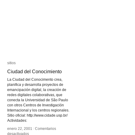
sitios
sitios
Ciudad del Conocimiento
Ciudad del Conocimiento
La Ciudad del Conocimento crea,
planifica y desarrolla proyectos de
emancipación digital, la creación de
redes digitales colaborativas, que
conecta la Universidad de São Paulo
con otros Centros de Investigación
Internacional y los centros regionales.
Sitio oficial: http://www.cidade.usp.br/
Actividades:
enero 22, 2001
enero 22, 2001
/
/
Comentarios
Comentarios
en
en
desactivados
desactivados