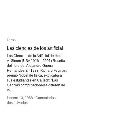
Ciudad
Ciudad
del
del
Conocimiento
Conocimiento
libros
libros
Las ciencias de los artificial
Las ciencias de los artificial
Las Ciencias de lo Artificial de Herbert
A. Simon (USA 1916 – 2001) Reseña
del libro por Alejandro Guerra
Hernández En 1983, Richard Feyman,
premio Nobel de física, explicaba a
sus estudiantes en Caltech: “Las
ciencias computacionales difieren de
la
febrero 13, 1968
febrero 13, 1968
/
/
Comentarios
Comentarios
en
en
desactivados
desactivados
Las
Las
ciencias
ciencias
de
de
los
los
artificial
artificial