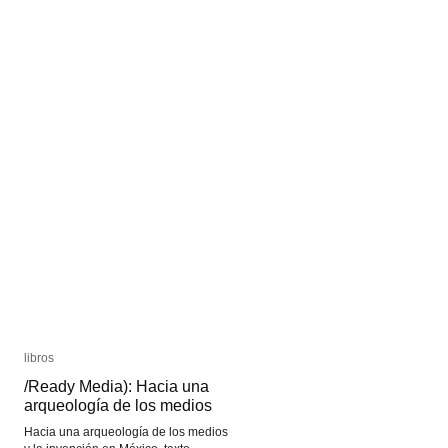
Footage
Footage
Magazine
Magazine
libros
libros
/Ready Media): Hacia una
/Ready Media): Hacia una
arqueología de los medios
arqueología de los medios
Hacia una arqueología de los medios