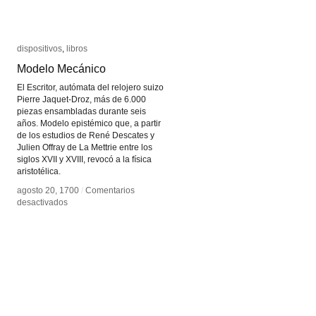
dispositivos
dispositivos
,
libros
libros
Modelo Mecánico
Modelo Mecánico
El Escritor, autómata del relojero suizo
Pierre Jaquet-Droz, más de 6.000
piezas ensambladas durante seis
años. Modelo epistémico que, a partir
de los estudios de René Descates y
Julien Offray de La Mettrie entre los
siglos XVII y XVIII, revocó a la física
aristotélica.
agosto 20, 1700
agosto 20, 1700
/
/
Comentarios
Comentarios
en
en
desactivados
desactivados
Modelo
Modelo
Mecánico
Mecánico