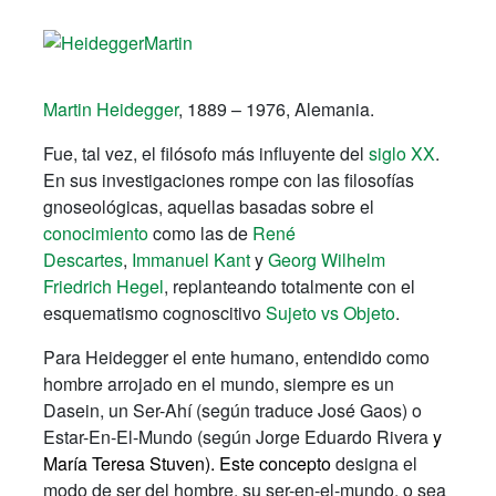
Martin Heidegger
, 1889 – 1976, Alemania.
Fue, tal vez, el filósofo más influyente del
siglo XX
.
En sus investigaciones rompe con las filosofías
gnoseológicas, aquellas basadas sobre el
conocimiento
como las de
René
Descartes
,
Immanuel Kant
y
Georg Wilhelm
Friedrich Hegel
, replanteando totalmente con el
esquematismo cognoscitivo
Sujeto vs Objeto
.
Para Heidegger el ente humano, entendido como
hombre arrojado en el mundo, siempre es un
Dasein, un Ser-Ahí (según traduce José Gaos) o
Estar-En-El-Mundo (según Jorge Eduardo Rivera
y
María Teresa Stuven). Este concepto
designa el
modo de ser del hombre, su ser-en-el-mundo, o sea