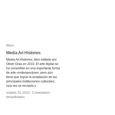
libros
libros
Media Art Histories
Media Art Histories
Media Art Histories, libro editado por
Oliver Grau en 2010. El arte digital se
ha convertido en una importante forma
de arte contemporáneo, pero aún
tiene que lograr la aceptación de las
principales instituciones culturales;
rara vez se recopila y
octubre 31, 2010
octubre 31, 2010
/
/
Comentarios
Comentarios
en
en
desactivados
desactivados
Media
Media
Art
Art
Histories
Histories