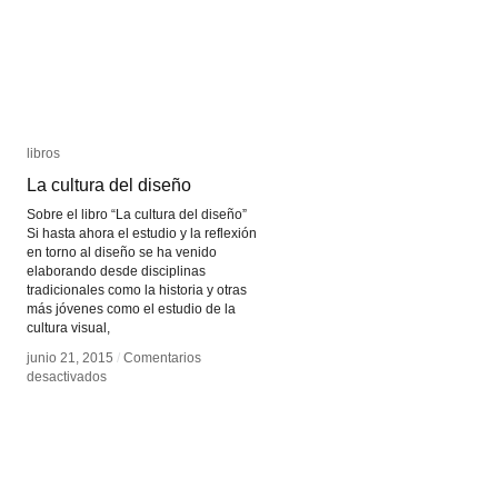
libros
libros
La cultura del diseño
La cultura del diseño
Sobre el libro “La cultura del diseño”
Si hasta ahora el estudio y la reflexión
en torno al diseño se ha venido
elaborando desde disciplinas
tradicionales como la historia y otras
más jóvenes como el estudio de la
cultura visual,
junio 21, 2015
junio 21, 2015
/
/
Comentarios
Comentarios
en
en
desactivados
desactivados
La
La
cultura
cultura
del
del
diseño
diseño