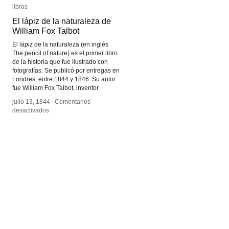
libros
libros
El lápiz de la naturaleza de
El lápiz de la naturaleza de
William Fox Talbot
William Fox Talbot
El lápiz de la naturaleza (en inglés
The pencil of nature) es el primer libro
de la historia que fue ilustrado con
fotografías. Se publicó por entregas en
Londres, entre 1844 y 1846. Su autor
fue William Fox Talbot, inventor
julio 13, 1844
julio 13, 1844
/
/
Comentarios
Comentarios
en
en
desactivados
desactivados
El
El
lápiz
lápiz
de
de
la
la
naturaleza
naturaleza
de
de
William
William
Fox
Fox
Talbot
Talbot