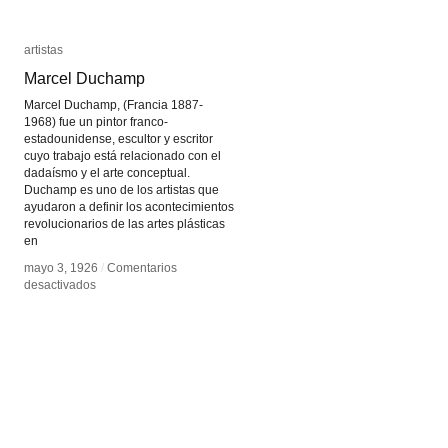
artistas
artistas
Marcel Duchamp
Marcel Duchamp
Marcel Duchamp, (Francia 1887-
1968) fue un pintor franco-
estadounidense, escultor y escritor
cuyo trabajo está relacionado con el
dadaísmo y el arte conceptual.
Duchamp es uno de los artistas que
ayudaron a definir los acontecimientos
revolucionarios de las artes plásticas
en
mayo 3, 1926
mayo 3, 1926
/
/
Comentarios
Comentarios
en
en
desactivados
desactivados
Marcel
Marcel
Duchamp
Duchamp