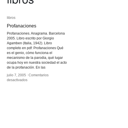
libros
libros
Profanaciones
Profanaciones
Profanaciones. Anagrama. Barcelona
2005. Libro escrito por Giorgio
Agamben (Italia, 1942). Libro
completo en pdf: Profanaciones Qué
es el genio, cómo funciona el
mecanismo de la parodia, qué lugar
ocupa hoy en nuestra sociedad el acto
de la profanación. En las
julio 7, 2005
julio 7, 2005
/
/
Comentarios
Comentarios
en
en
desactivados
desactivados
Profanaciones
Profanaciones