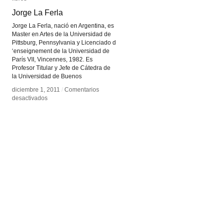
Jorge La Ferla
Jorge La Ferla
Jorge La Ferla, nació en Argentina, es
Master en Artes de la Universidad de
Pittsburg, Pennsylvania y Licenciado d
‘enseignement de la Universidad de
París VII, Vincennes, 1982. Es
Profesor Titular y Jefe de Cátedra de
la Universidad de Buenos
diciembre 1, 2011
diciembre 1, 2011
/
/
Comentarios
Comentarios
en
en
desactivados
desactivados
Jorge
Jorge
La
La
Ferla
Ferla