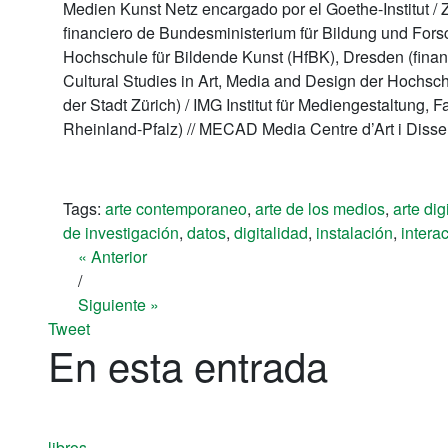
Medien Kunst Netz encargado por el Goethe-Institut / 
financiero de Bundesministerium für Bildung und For
Hochschule für Bildende Kunst (HfBK), Dresden (finanzi
Cultural Studies in Art, Media and Design der Hochsc
der Stadt Zürich) / IMG Institut für Mediengestaltung,
Rheinland-Pfalz) // MECAD Media Centre d’Art i Disse
Tags:
arte contemporaneo
,
arte de los medios
,
arte dig
de investigación
,
datos
,
digitalidad
,
instalación
,
intera
« Anterior
/
Siguiente »
Tweet
En esta entrada
libros