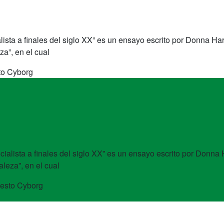
alista a finales del siglo XX” es un ensayo escrito por Donna 
za”, en el cual
to Cyborg
ocialista a finales del siglo XX” es un ensayo escrito por Donn
aleza”, en el cual
iesto Cyborg