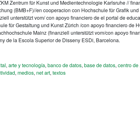
ZKM Zentrum für Kunst und Medientechnologie Karlsruhe // finan
schung (BMB+F)//en cooperacion con Hochschule für Grafik und 
ell unterstützt vom/ con apoyo financiero de el portal de educa
hule für Gestaltung und Kunst Zürich /con apoyo financiero de 
 Fachhochschule Mainz (finanziell unterstützt vom/con apoyo fin
ny de la Escola Superior de Disseny ESDi, Barcelona.
ital
,
arte y tecnología
,
banco de datos
,
base de datos
,
centro de 
ctividad
,
medios
,
net art
,
textos