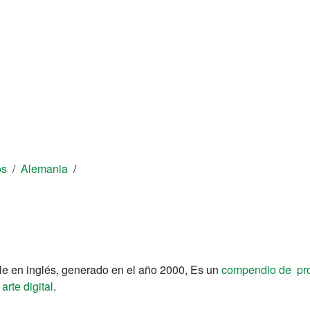
os
/
Alemania
/
e en inglés, generado en el año 2000, Es un
compendio de pr
l
arte digital
.