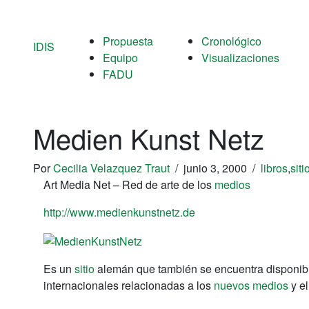
Propuesta
Cronológico
IDIS
Equipo
Visualizaciones
FADU
Medien Kunst Netz
Por
Cecilia Velazquez Traut
/
junio 3, 2000
/
libros
,
siti
Art Media Net – Red de arte de los
medios
http://www.medienkunstnetz.de
Es un
sitio
alemán que también se encuentra disponibl
internacionales relacionadas a los
nuevos medios
y e