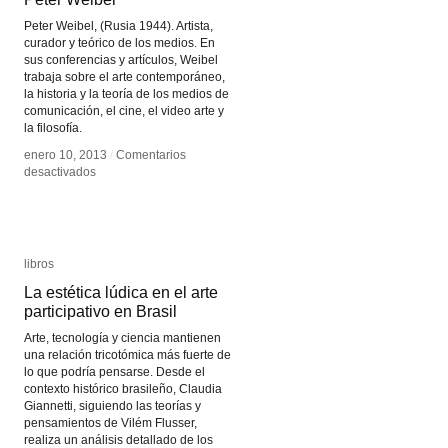
Peter Weibel, (Rusia 1944). Artista,
curador y teórico de los medios. En
sus conferencias y artículos, Weibel
trabaja sobre el arte contemporáneo,
la historia y la teoría de los medios de
comunicación, el cine, el video arte y
la filosofía.
enero 10, 2013
enero 10, 2013
/
/
Comentarios
Comentarios
en
en
desactivados
desactivados
Peter
Peter
Weibel
Weibel
libros
libros
La estética lúdica en el arte
La estética lúdica en el arte
participativo en Brasil
participativo en Brasil
Arte, tecnología y ciencia mantienen
una relación tricotómica más fuerte de
lo que podría pensarse. Desde el
contexto histórico brasileño, Claudia
Giannetti, siguiendo las teorías y
pensamientos de Vilém Flusser,
realiza un análisis detallado de los