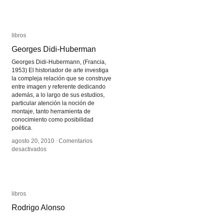
La
La
Ferla
Ferla
libros
libros
Georges Didi-Huberman
Georges Didi-Huberman
Georges Didi-Hubermann, (Francia,
1953) El historiador de arte investiga
la compleja relación que se construye
entre imagen y referente dedicando
además, a lo largo de sus estudios,
particular atención la noción de
montaje, tanto herramienta de
conocimiento como posibilidad
poética.
agosto 20, 2010
agosto 20, 2010
/
/
Comentarios
Comentarios
en
en
desactivados
desactivados
Georges
Georges
Didi-
Didi-
Huberman
Huberman
libros
libros
Rodrigo Alonso
Rodrigo Alonso