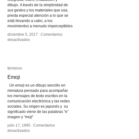
dibujo. A través de la simplicidad de
sus gestos y los materiales que usa,
presta especial atención a lo que se
está llevando a cabo, a los
movimientos a menudo imperceptibles
diciembre 5, 2017
diciembre 5, 2017
/
/
Comentarios
Comentarios
en
en
desactivados
desactivados
Ismaïl
Ismaïl
Bahri
Bahri
términos
términos
Emoji
Emoji
Un emoji es un dibujo sencillo en
miniatura pensado para acompañar
los mensajes de texto escritos en la
comunicación electrónica y las redes
sociales. Su origen es japonés y su
significado viene de las palabras “e”
imagen y “moji”
julio 17, 1995
julio 17, 1995
/
/
Comentarios
Comentarios
en
en
desactivados
desactivados
Emoji
Emoji