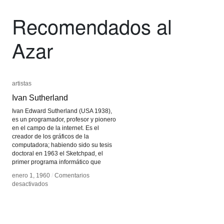
Recomendados al
Azar
artistas
artistas
Ivan Sutherland
Ivan Sutherland
Ivan Edward Sutherland (USA 1938),
es un programador, profesor y pionero
en el campo de la internet. Es el
creador de los gráficos de la
computadora; habiendo sido su tesis
doctoral en 1963 el Sketchpad, el
primer programa informático que
enero 1, 1960
enero 1, 1960
/
/
Comentarios
Comentarios
en
en
desactivados
desactivados
Ivan
Ivan
Sutherland
Sutherland