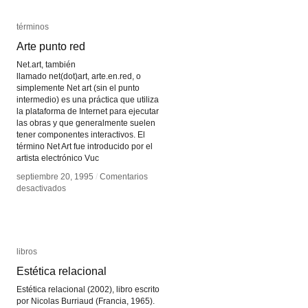
términos
términos
Arte punto red
Arte punto red
Net.art, también
llamado net(dot)art, arte.en.red, o
simplemente Net art (sin el punto
intermedio) es una práctica que utiliza
la plataforma de Internet para ejecutar
las obras y que generalmente suelen
tener componentes interactivos. El
término Net Art fue introducido por el
artista electrónico Vuc
septiembre 20, 1995
septiembre 20, 1995
/
/
Comentarios
Comentarios
en
en
desactivados
desactivados
Arte
Arte
punto
punto
red
red
libros
libros
Estética relacional
Estética relacional
Estética relacional (2002), libro escrito
por Nicolas Burriaud (Francia, 1965).