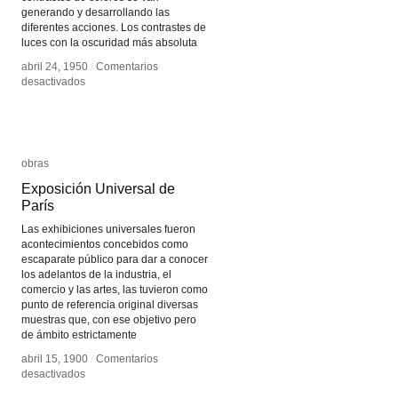
generando y desarrollando las
diferentes acciones. Los contrastes de
luces con la oscuridad más absoluta
abril 24, 1950
abril 24, 1950
/
/
Comentarios
Comentarios
en
en
desactivados
desactivados
Teatro
Teatro
negro
negro
obras
obras
Exposición Universal de
Exposición Universal de
París
París
Las exhibiciones universales fueron
acontecimientos concebidos como
escaparate público para dar a conocer
los adelantos de la industria, el
comercio y las artes, las tuvieron como
punto de referencia original diversas
muestras que, con ese objetivo pero
de ámbito estrictamente
abril 15, 1900
abril 15, 1900
/
/
Comentarios
Comentarios
en
en
desactivados
desactivados
Exposición
Exposición