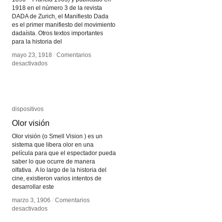
1918 en el número 3 de la revista
DADA de Zurich, el Manifiesto Dada
es el primer manifiesto del movimiento
dadaísta. Otros textos importantes
para la historia del
mayo 23, 1918
mayo 23, 1918
/
/
Comentarios
Comentarios
en
en
desactivados
desactivados
Manifiesto
Manifiesto
Dada
Dada
dispositivos
dispositivos
Olor visión
Olor visión
Olor visión (o Smell Vision ) es un
sistema que libera olor en una
película para que el espectador pueda
saber lo que ocurre de manera
olfativa. A lo largo de la historia del
cine, existieron varios intentos de
desarrollar este
marzo 3, 1906
marzo 3, 1906
/
/
Comentarios
Comentarios
en
en
desactivados
desactivados
Olor
Olor