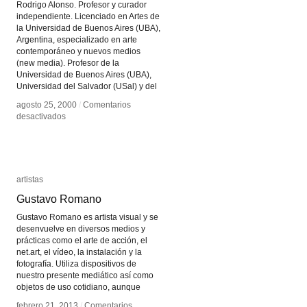
Rodrigo Alonso. Profesor y curador
independiente. Licenciado en Artes de
la Universidad de Buenos Aires (UBA),
Argentina, especializado en arte
contemporáneo y nuevos medios
(new media). Profesor de la
Universidad de Buenos Aires (UBA),
Universidad del Salvador (USal) y del
agosto 25, 2000
agosto 25, 2000
/
/
Comentarios
Comentarios
en
en
desactivados
desactivados
Rodrigo
Rodrigo
Alonso
Alonso
artistas
artistas
Gustavo Romano
Gustavo Romano
Gustavo Romano es artista visual y se
desenvuelve en diversos medios y
prácticas como el arte de acción, el
net.art, el vídeo, la instalación y la
fotografía. Utiliza dispositivos de
nuestro presente mediático así como
objetos de uso cotidiano, aunque
febrero 21, 2013
febrero 21, 2013
/
/
Comentarios
Comentarios