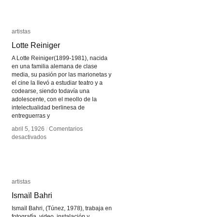
visión
visión
artistas
artistas
Lotte Reiniger
Lotte Reiniger
A Lotte Reiniger(1899-1981), nacida
en una familia alemana de clase
media, su pasión por las marionetas y
el cine la llevó a estudiar teatro y a
codearse, siendo todavía una
adolescente, con el meollo de la
intelectualidad berlinesa de
entreguerras y
abril 5, 1926
abril 5, 1926
/
/
Comentarios
Comentarios
en
en
desactivados
desactivados
Lotte
Lotte
Reiniger
Reiniger
artistas
artistas
Ismaïl Bahri
Ismaïl Bahri
Ismaïl Bahri, (Túnez, 1978), trabaja en
fotografía, video, instalación y