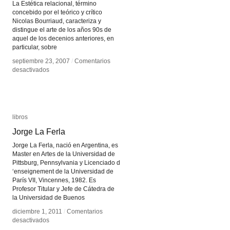
La Estética relacional, término
concebido por el teórico y crítico
Nicolas Bourriaud, caracteriza y
distingue el arte de los años 90s de
aquel de los decenios anteriores, en
particular, sobre
septiembre 23, 2007
septiembre 23, 2007
/
/
Comentarios
Comentarios
en
en
desactivados
desactivados
Estética
Estética
relacional
relacional
libros
libros
Jorge La Ferla
Jorge La Ferla
Jorge La Ferla, nació en Argentina, es
Master en Artes de la Universidad de
Pittsburg, Pennsylvania y Licenciado d
‘enseignement de la Universidad de
París VII, Vincennes, 1982. Es
Profesor Titular y Jefe de Cátedra de
la Universidad de Buenos
diciembre 1, 2011
diciembre 1, 2011
/
/
Comentarios
Comentarios
en
en
desactivados
desactivados
Jorge
Jorge