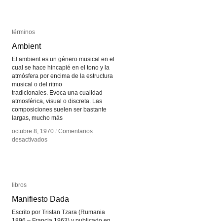
Universal
Universal
de
de
París
París
términos
términos
Ambient
Ambient
El ambient es un género musical en el
cual se hace hincapié en el tono y la
atmósfera por encima de la estructura
musical o del ritmo
tradicionales. Evoca una cualidad
atmosférica, visual o discreta. Las
composiciones suelen ser bastante
largas, mucho más
octubre 8, 1970
octubre 8, 1970
/
/
Comentarios
Comentarios
en
en
desactivados
desactivados
Ambient
Ambient
libros
libros
Manifiesto Dada
Manifiesto Dada
Escrito por Tristan Tzara (Rumania
1896 – Francia 1963) y publicado en