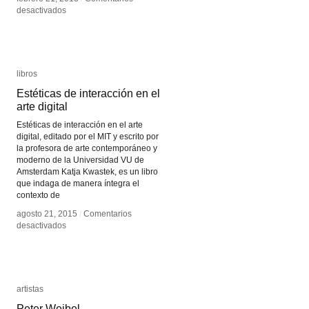
en
en
desactivados
desactivados
Gustavo
Gustavo
Romano
Romano
libros
libros
Estéticas de interacción en el
Estéticas de interacción en el
arte digital
arte digital
Estéticas de interacción en el arte
digital, editado por el MIT y escrito por
la profesora de arte contemporáneo y
moderno de la Universidad VU de
Amsterdam Katja Kwastek, es un libro
que indaga de manera íntegra el
contexto de
agosto 21, 2015
agosto 21, 2015
/
/
Comentarios
Comentarios
en
en
desactivados
desactivados
Estéticas
Estéticas
de
de
interacción
interacción
en
en
el
el
artistas
artistas
arte
arte
Peter Weibel
Peter Weibel
digital
digital