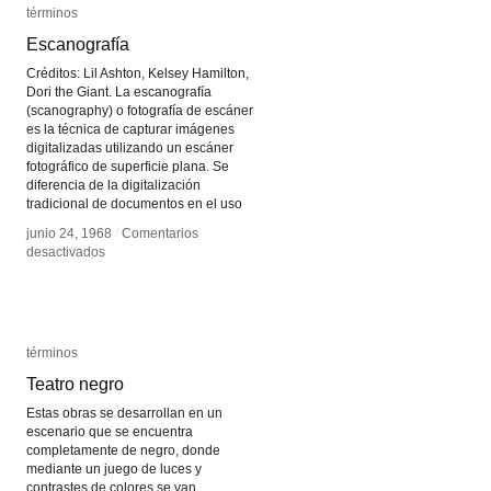
términos
términos
Escanografía
Escanografía
Créditos: Lil Ashton, Kelsey Hamilton,
Dori the Giant. La escanografía
(scanography) o fotografía de escáner
es la técnica de capturar imágenes
digitalizadas utilizando un escáner
fotográfico de superficie plana. Se
diferencia de la digitalización
tradicional de documentos en el uso
junio 24, 1968
junio 24, 1968
/
/
Comentarios
Comentarios
en
en
desactivados
desactivados
Escanografía
Escanografía
términos
términos
Teatro negro
Teatro negro
Estas obras se desarrollan en un
escenario que se encuentra
completamente de negro, donde
mediante un juego de luces y
contrastes de colores se van