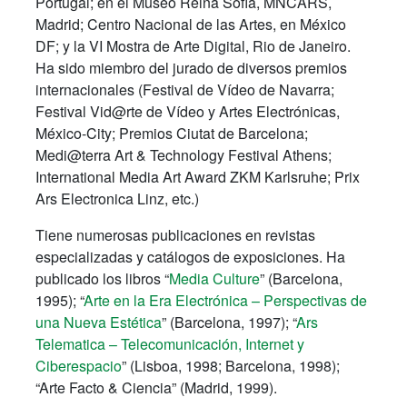
Portugal; en el Museo Reina Sofía, MNCARS,
Madrid; Centro Nacional de las Artes, en México
DF; y la VI Mostra de Arte Digital, Rio de Janeiro.
Ha sido miembro del jurado de diversos premios
internacionales (Festival de Vídeo de Navarra;
Festival Vid@rte de Vídeo y Artes Electrónicas,
México-City; Premios Ciutat de Barcelona;
Medi@terra Art & Technology Festival Athens;
International Media Art Award ZKM Karlsruhe; Prix
Ars Electronica Linz, etc.)
Tiene numerosas publicaciones en revistas
especializadas y catálogos de exposiciones. Ha
publicado los libros “
Media Culture
” (Barcelona,
1995); “
Arte en la Era Electrónica – Perspectivas de
una Nueva Estética
” (Barcelona, 1997); “
Ars
Telematica – Telecomunicación, Internet y
Ciberespacio
” (Lisboa, 1998; Barcelona, 1998);
“Arte Facto & Ciencia” (Madrid, 1999).