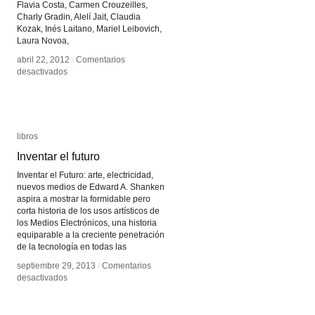
Flavia Costa, Carmen Crouzeilles,
Charly Gradin, Alelí Jait, Claudia
Kozak, Inés Laitano, Mariel Leibovich,
Laura Novoa,
abril 22, 2012
abril 22, 2012
/
/
Comentarios
Comentarios
en
en
desactivados
desactivados
Tecnopoéticas
Tecnopoéticas
argentinas
argentinas
libros
libros
Inventar el futuro
Inventar el futuro
Inventar el Futuro: arte, electricidad,
nuevos medios de Edward A. Shanken
aspira a mostrar la formidable pero
corta historia de los usos artísticos de
los Medios Electrónicos, una historia
equiparable a la creciente penetración
de la tecnología en todas las
septiembre 29, 2013
septiembre 29, 2013
/
/
Comentarios
Comentarios
en
en
desactivados
desactivados
Inventar
Inventar
el
el
futuro
futuro