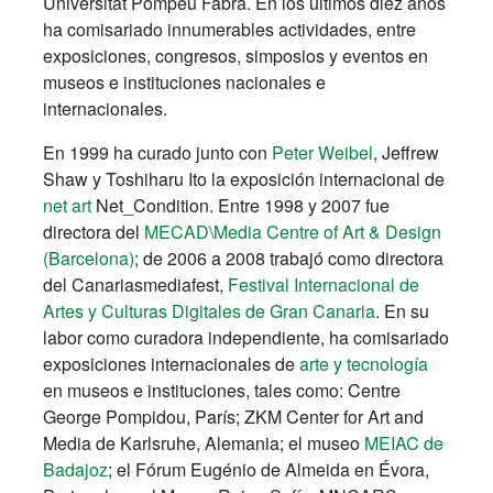
Universitat Pompeu Fabra. En los últimos diez años
ha comisariado innumerables actividades, entre
exposiciones, congresos, simposios y eventos en
museos e instituciones nacionales e
internacionales.
En 1999 ha curado junto con
Peter Weibel
, Jeffrew
Shaw y Toshiharu Ito la exposición internacional de
net art
Net_Condition. Entre 1998 y 2007 fue
directora del
MECAD\Media Centre of Art & Design
(Barcelona)
; de 2006 a 2008 trabajó como directora
del Canariasmediafest,
Festival Internacional de
Artes y Culturas Digitales de Gran Canaria
. En su
labor como curadora independiente, ha comisariado
exposiciones internacionales de
arte y tecnología
en museos e instituciones, tales como: Centre
George Pompidou, París; ZKM Center for Art and
Media de Karlsruhe, Alemania; el museo
MEIAC de
Badajoz
; el Fórum Eugénio de Almeida en Évora,