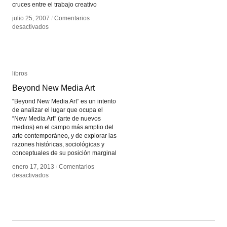
cruces entre el trabajo creativo
julio 25, 2007
julio 25, 2007
/
/
Comentarios
Comentarios
en
en
desactivados
desactivados
La
La
estética
estética
lúdica
lúdica
en
en
el
el
libros
libros
arte
arte
Beyond New Media Art
Beyond New Media Art
participativo
participativo
en
en
“Beyond New Media Art” es un intento
Brasil
Brasil
de analizar el lugar que ocupa el
“New Media Art” (arte de nuevos
medios) en el campo más amplio del
arte contemporáneo, y de explorar las
razones históricas, sociológicas y
conceptuales de su posición marginal
enero 17, 2013
enero 17, 2013
/
/
Comentarios
Comentarios
en
en
desactivados
desactivados
Beyond
Beyond
New
New
Media
Media
Art
Art