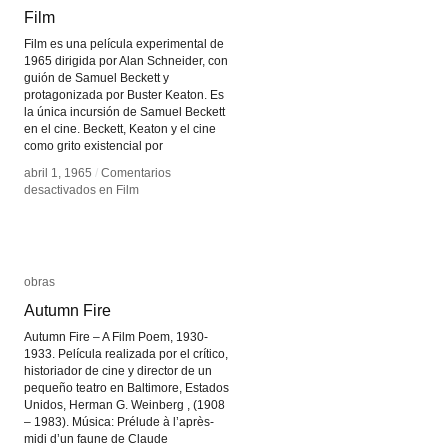
Film
Film
Film es una película experimental de
1965 dirigida por Alan Schneider, con
guión de Samuel Beckett y
protagonizada por Buster Keaton. Es
la única incursión de Samuel Beckett
en el cine. Beckett, Keaton y el cine
como grito existencial por
abril 1, 1965
abril 1, 1965
/
/
Comentarios
Comentarios
desactivados
desactivados
en Film
en Film
obras
obras
Autumn Fire
Autumn Fire
Autumn Fire – A Film Poem, 1930-
1933. Película realizada por el crítico,
historiador de cine y director de un
pequeño teatro en Baltimore, Estados
Unidos, Herman G. Weinberg , (1908
– 1983). Música: Prélude à l’après-
midi d’un faune de Claude