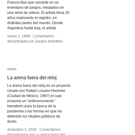
Francis Alys que consiste en un
inventario de juegos, retratados en
una serie de videos. El artista lleva 20
años realizando el registro, en
distintas partes del mundo. Desde
Argentina hasta Iraq, el artista
enero 1, 1999
enero 1, 1999
/
/
Comentarios
Comentarios
desactivados
desactivados
en Juegos Infantiles
en Juegos Infantiles
obras
obras
La arena fuera del reloj
La arena fuera del reloj
La arena fuera del reloj es un proyecto
creado por Rafael Lozano-Hemmer
(Ciudad de México, 1967) el cual
propone un “antimonumento”
transitorio para la época de la
pandemia y las formas en que ha
detenido los rituales públicos de
duelo.
diciembre 1, 2020
diciembre 1, 2020
/
/
Comentarios
Comentarios
desactivados
desactivados
en La arena fuera del
en La arena fuera del