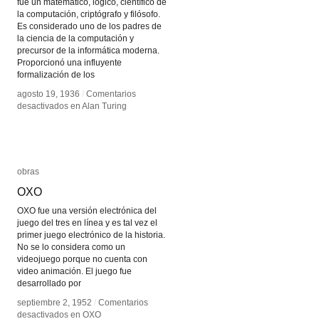
fue un matemático, lógico, científico de
la computación, criptógrafo y filósofo.
Es considerado uno de los padres de
la ciencia de la computación y
precursor de la informática moderna.
Proporcionó una influyente
formalización de los
agosto 19, 1936
agosto 19, 1936
/
/
Comentarios
Comentarios
desactivados
desactivados
en Alan Turing
en Alan Turing
obras
obras
OXO
OXO
OXO fue una versión electrónica del
juego del tres en línea y es tal vez el
primer juego electrónico de la historia.
No se lo considera como un
videojuego porque no cuenta con
video animación. El juego fue
desarrollado por
septiembre 2, 1952
septiembre 2, 1952
/
/
Comentarios
Comentarios
desactivados
desactivados
en OXO
en OXO