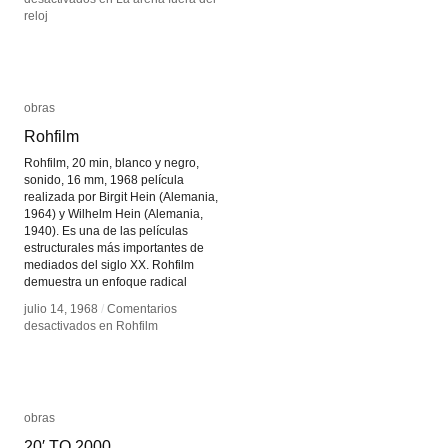
reloj
reloj
obras
obras
Rohfilm
Rohfilm
Rohfilm, 20 min, blanco y negro,
sonido, 16 mm, 1968 película
realizada por Birgit Hein (Alemania,
1964) y Wilhelm Hein (Alemania,
1940). Es una de las películas
estructurales más importantes de
mediados del siglo XX. Rohfilm
demuestra un enfoque radical
julio 14, 1968
julio 14, 1968
/
/
Comentarios
Comentarios
desactivados
desactivados
en Rohfilm
en Rohfilm
obras
obras
20′ TO 2000
20′ TO 2000