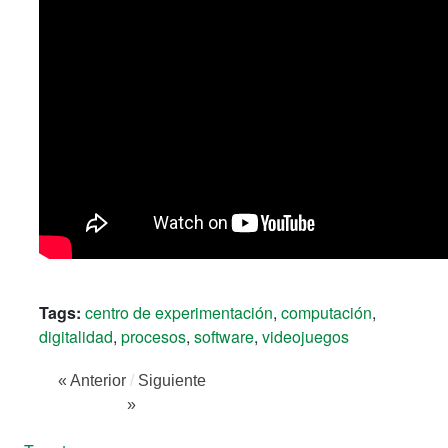
Tags:
centro de experimentación
,
computación
,
digitalidad
,
procesos
,
software
,
videojuegos
« Anterior
/
Siguiente
»