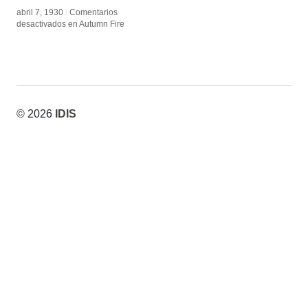
abril 7, 1930
abril 7, 1930
/
/
Comentarios
Comentarios
desactivados
desactivados
en Autumn Fire
en Autumn Fire
© 2026
IDIS