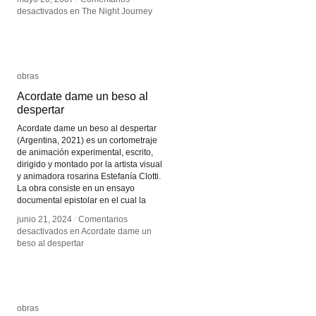
desactivados
desactivados
en The Night Journey
en The Night Journey
obras
obras
Acordate dame un beso al
Acordate dame un beso al
despertar
despertar
Acordate dame un beso al despertar
(Argentina, 2021) es un cortometraje
de animación experimental, escrito,
dirigido y montado por la artista visual
y animadora rosarina Estefanía Clotti.
La obra consiste en un ensayo
documental epistolar en el cual la
junio 21, 2024
junio 21, 2024
/
/
Comentarios
Comentarios
desactivados
desactivados
en Acordate dame un
en Acordate dame un
beso al despertar
beso al despertar
obras
obras