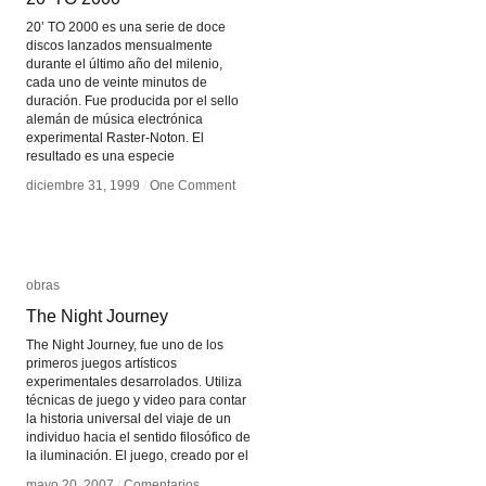
20’ TO 2000 es una serie de doce
discos lanzados mensualmente
durante el último año del milenio,
cada uno de veinte minutos de
duración. Fue producida por el sello
alemán de música electrónica
experimental Raster-Noton. El
resultado es una especie
diciembre 31, 1999
diciembre 31, 1999
/
/
One Comment
One Comment
obras
obras
The Night Journey
The Night Journey
The Night Journey, fue uno de los
primeros juegos artísticos
experimentales desarrolados. Utiliza
técnicas de juego y video para contar
la historia universal del viaje de un
individuo hacia el sentido filosófico de
la iluminación. El juego, creado por el
mayo 20, 2007
mayo 20, 2007
/
/
Comentarios
Comentarios