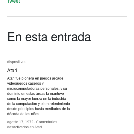
Tweet
En esta entrada
dispositivos
dispositivos
Atari
Atari
Atari fue pionera en juegos arcade,
videojuegos caseros y
microcomputadoras personales, y su
dominio en estas áreas la mantuvo
como la mayor fuerza en la industria
de la computación y el entretenimiento
desde principios hasta mediados de la
década de los años
agosto 17, 1972
agosto 17, 1972
/
/
Comentarios
Comentarios
desactivados
desactivados
en Atari
en Atari