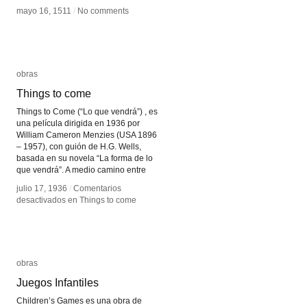
mayo 16, 1511
mayo 16, 1511
/
/
No comments
No comments
obras
obras
Things to come
Things to come
Things to Come (“Lo que vendrá”) , es
una película dirigida en 1936 por
William Cameron Menzies (USA 1896
– 1957), con guión de H.G. Wells,
basada en su novela “La forma de lo
que vendrá”. A medio camino entre
julio 17, 1936
julio 17, 1936
/
/
Comentarios
Comentarios
desactivados
desactivados
en Things to come
en Things to come
obras
obras
Juegos Infantiles
Juegos Infantiles
Children’s Games es una obra de