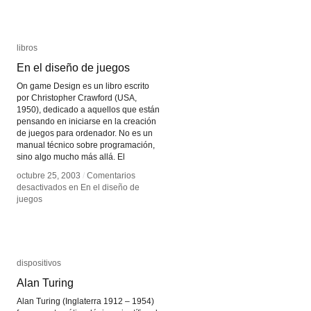
libros
libros
En el diseño de juegos
En el diseño de juegos
On game Design es un libro escrito
por Christopher Crawford (USA,
1950), dedicado a aquellos que están
pensando en iniciarse en la creación
de juegos para ordenador. No es un
manual técnico sobre programación,
sino algo mucho más allá. El
octubre 25, 2003
octubre 25, 2003
/
/
Comentarios
Comentarios
desactivados
desactivados
en En el diseño de
en En el diseño de
juegos
juegos
dispositivos
dispositivos
Alan Turing
Alan Turing
Alan Turing (Inglaterra 1912 – 1954)