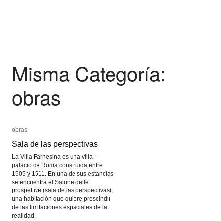
Misma Categoría:
obras
obras
obras
Sala de las perspectivas
Sala de las perspectivas
La Villa Farnesina es una villa–
palacio de Roma construida entre
1505 y 1511. En una de sus estancias
se encuentra el Salone delle
prospettive (sala de las perspectivas),
una habitación que quiere prescindir
de las limitaciones espaciales de la
realidad.