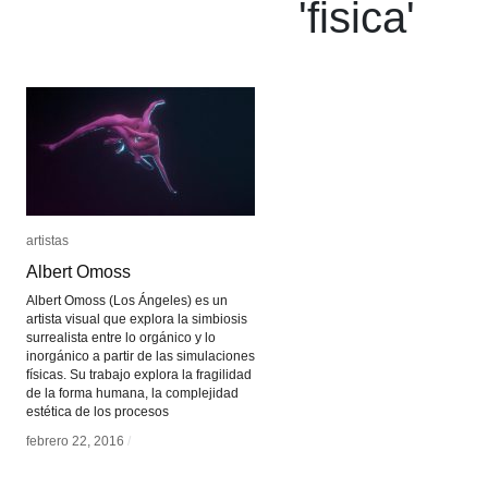
'
fisica
'
artistas
artistas
Albert Omoss
Albert Omoss
Albert Omoss (Los Ángeles) es un
artista visual que explora la simbiosis
surrealista entre lo orgánico y lo
inorgánico a partir de las simulaciones
físicas. Su trabajo explora la fragilidad
de la forma humana, la complejidad
estética de los procesos
febrero 22, 2016
febrero 22, 2016
/
/