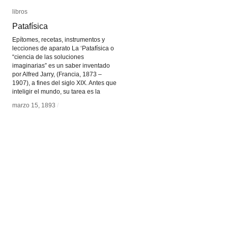
libros
libros
Patafísica
Patafísica
Epítomes, recetas, instrumentos y
lecciones de aparato La ‘Patafísica o
“ciencia de las soluciones
imaginarias” es un saber inventado
por Alfred Jarry, (Francia, 1873 –
1907), a fines del siglo XIX. Antes que
inteligir el mundo, su tarea es la
marzo 15, 1893
marzo 15, 1893
/
/