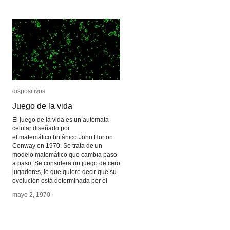
dispositivos
dispositivos
Juego de la vida
Juego de la vida
El juego de la vida es un autómata
celular diseñado por
el matemático británico John Horton
Conway en 1970. Se trata de un
modelo matemático que cambia paso
a paso. Se considera un juego de cero
jugadores, lo que quiere decir que su
evolución está determinada por el
mayo 2, 1970
mayo 2, 1970
/
/