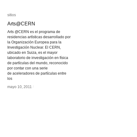
sitios
sitios
Arts@CERN
Arts@CERN
Arts @CERN es el programa de
residencias artísticas desarrollado por
la Organización Europea para la
Investigación Nuclear. El CERN,
ubicado en Suiza, es el mayor
laboratorio de investigación en física
de partículas del mundo, reconocido
por contar con una serie
de aceleradores de partículas entre
los
mayo 10, 2011
mayo 10, 2011
/
/