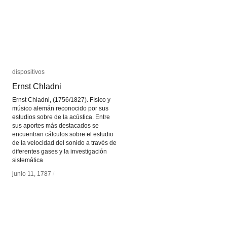
dispositivos
dispositivos
Ernst Chladni
Ernst Chladni
Ernst Chladni, (1756/1827). Físico y
músico alemán reconocido por sus
estudios sobre de la acústica. Entre
sus aportes más destacados se
encuentran cálculos sobre el estudio
de la velocidad del sonido a través de
diferentes gases y la investigación
sistemática
junio 11, 1787
junio 11, 1787
/
/