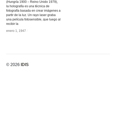
(Hungría 1900 – Reino Unido 1979),
la holografía es una técnica de
fotografía basada en crear imágenes a
partir de la luz. Un rayo laser graba
una película fotosensible, que luego al
recibir la
enero 1, 1947
enero 1, 1947
/
/
© 2026
IDIS