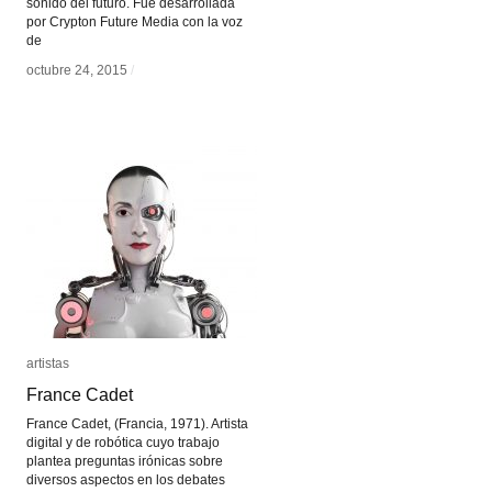
sonido del futuro. Fue desarrollada
por Crypton Future Media con la voz
de
octubre 24, 2015
octubre 24, 2015
/
/
artistas
artistas
France Cadet
France Cadet
France Cadet, (Francia, 1971). Artista
digital y de robótica cuyo trabajo
plantea preguntas irónicas sobre
diversos aspectos en los debates