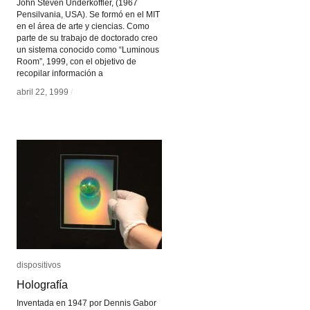
John Steven Underkoffler, (1967
Pensilvania, USA). Se formó en el MIT
en el área de arte y ciencias. Como
parte de su trabajo de doctorado creo
un sistema conocido como “Luminous
Room”, 1999, con el objetivo de
recopilar información a
abril 22, 1999
abril 22, 1999
/
/
dispositivos
dispositivos
Holografía
Holografía
Inventada en 1947 por Dennis Gabor