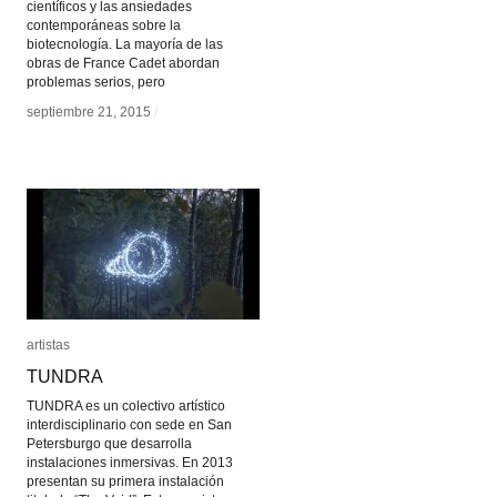
científicos y las ansiedades
contemporáneas sobre la
biotecnología. La mayoría de las
obras de France Cadet abordan
problemas serios, pero
septiembre 21, 2015
septiembre 21, 2015
/
/
artistas
artistas
TUNDRA
TUNDRA
TUNDRA es un colectivo artístico
interdisciplinario con sede en San
Petersburgo que desarrolla
instalaciones inmersivas. En 2013
presentan su primera instalación