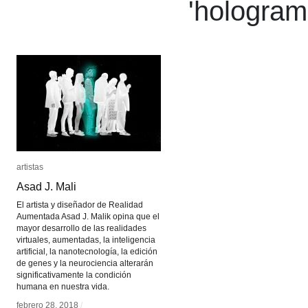
'
hologra
artistas
artistas
Asad J. Mali
Asad J. Mali
El artista y diseñador de Realidad
Aumentada Asad J. Malik opina que el
mayor desarrollo de las realidades
virtuales, aumentadas, la inteligencia
artificial, la nanotecnología, la edición
de genes y la neurociencia alterarán
significativamente la condición
humana en nuestra vida.
febrero 28, 2018
febrero 28, 2018
/
/