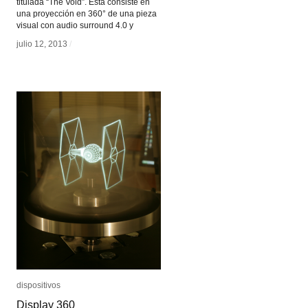
titulada “The Void”. Esta consiste en
una proyección en 360° de una pieza
visual con audio surround 4.0 y
julio 12, 2013
julio 12, 2013
/
/
dispositivos
dispositivos
Display 360
Display 360