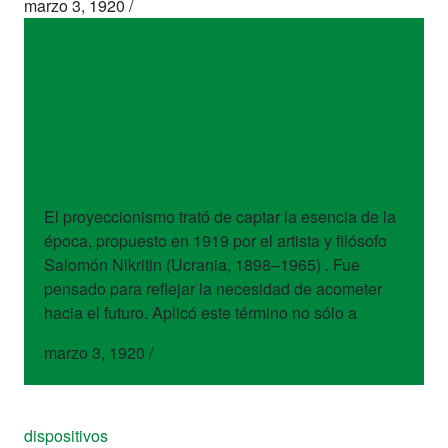
marzo 3, 1920
/
obras
Manifiesto
proyeccionista
El proyeccionismo trató de captar la esencia de la
época, propuesto en 1919 por el artista y filósofo
Salomón Nikritin (Ucrania, 1898–1965) . Fue
pensado para reflejar la necesidad de acometer
hacia el futuro. Aplicó este término no sólo a
marzo 3, 1920
/
dispositivos