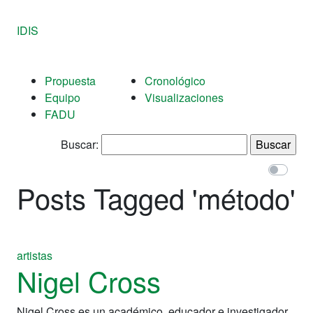
IDIS
Propuesta
Cronológico
Equipo
Visualizaciones
FADU
Buscar:
Posts Tagged '
método
'
artistas
Nigel Cross
Nigel Cross es un académico, educador e investigador