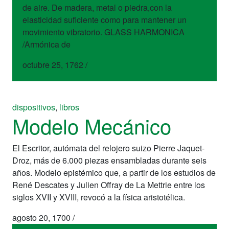
de aire. De madera, metal o piedra,con la
elasticidad suficiente como para mantener un
movimiento vibratorio. GLASS HARMONICA
/Armónica de
octubre 25, 1762
/
dispositivos
,
libros
Modelo Mecánico
El Escritor, autómata del relojero suizo Pierre Jaquet-
Droz, más de 6.000 piezas ensambladas durante seis
años. Modelo epistémico que, a partir de los estudios de
René Descates y Julien Offray de La Mettrie entre los
siglos XVII y XVIII, revocó a la física aristotélica.
agosto 20, 1700
/