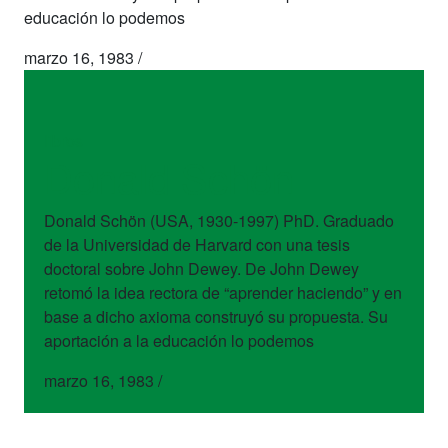
educación lo podemos
marzo 16, 1983
/
libros
Donald Schön
Donald Schön (USA, 1930-1997) PhD. Graduado
de la Universidad de Harvard con una tesis
doctoral sobre John Dewey. De John Dewey
retomó la idea rectora de “aprender haciendo” y en
base a dicho axioma construyó su propuesta. Su
aportación a la educación lo podemos
marzo 16, 1983
/