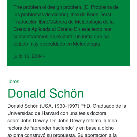
The problem of design problem, (El Problema de
los problemas de diseño) libro de Kees Dorst.
Traducción libre/Cátedra de Metodología de la
Ciencia Aplicada al Diseño En este texto nos
concentraremos en explorar un tema que ha
estado muy descuidado en Metodología
julio 16, 2004
/
libros
Donald Schön
Donald Schön (USA, 1930-1997) PhD. Graduado de la
Universidad de Harvard con una tesis doctoral
sobre John Dewey. De John Dewey retomó la idea
rectora de “aprender haciendo” y en base a dicho
axioma construyó su propuesta. Su aportación a la