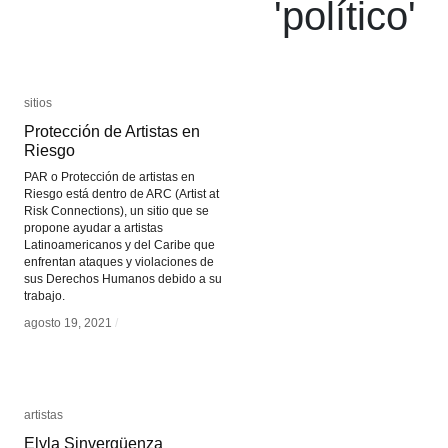
'
político
'
sitios
sitios
Protección de Artistas en
Protección de Artistas en
Riesgo
Riesgo
PAR o Protección de artistas en
Riesgo está dentro de ARC (Artist at
Risk Connections), un sitio que se
propone ayudar a artistas
Latinoamericanos y del Caribe que
enfrentan ataques y violaciones de
sus Derechos Humanos debido a su
trabajo.
agosto 19, 2021
agosto 19, 2021
/
/
artistas
artistas
Elyla Sinvergüenza
Elyla Sinvergüenza