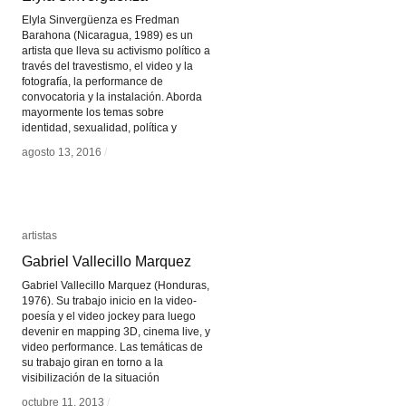
Elyla Sinvergüenza es Fredman
Barahona (Nicaragua, 1989) es un
artista que lleva su activismo político a
través del travestismo, el video y la
fotografía, la performance de
convocatoria y la instalación. Aborda
mayormente los temas sobre
identidad, sexualidad, política y
agosto 13, 2016
agosto 13, 2016
/
/
artistas
artistas
Gabriel Vallecillo Marquez
Gabriel Vallecillo Marquez
Gabriel Vallecillo Marquez (Honduras,
1976). Su trabajo inicio en la video-
poesía y el video jockey para luego
devenir en mapping 3D, cinema live, y
video performance. Las temáticas de
su trabajo giran en torno a la
visibilización de la situación
octubre 11, 2013
octubre 11, 2013
/
/