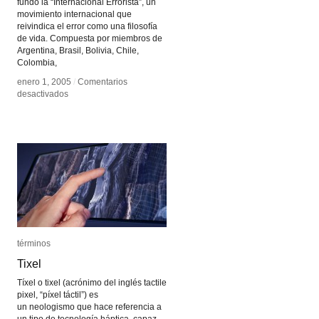
fundó la “Internacional Errorista”, un
movimiento internacional que
reivindica el error como una filosofía
de vida. Compuesta por miembros de
Argentina, Brasil, Bolivia, Chile,
Colombia,
enero 1, 2005
enero 1, 2005
/
/
Comentarios
Comentarios
en
en
desactivados
desactivados
La
La
Internacional
Internacional
Errorista
Errorista
términos
términos
Tixel
Tixel
Tíxel o tixel (acrónimo del inglés tactile
pixel, “píxel táctil”) es
un neologismo que hace referencia a
un tipo de tecnología háptica, capaz