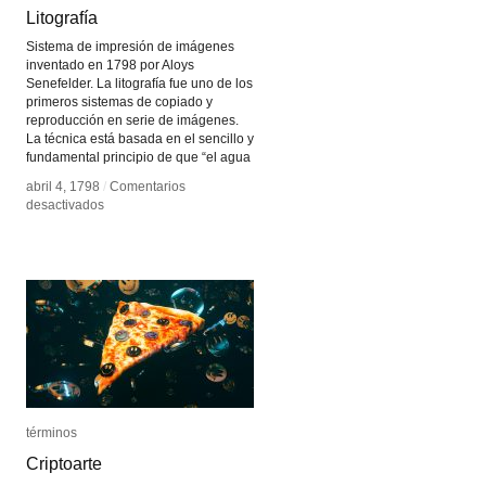
Litografía
Litografía
Sistema de impresión de imágenes
inventado en 1798 por Aloys
Senefelder. La litografía fue uno de los
primeros sistemas de copiado y
reproducción en serie de imágenes.
La técnica está basada en el sencillo y
fundamental principio de que “el agua
abril 4, 1798
abril 4, 1798
/
/
Comentarios
Comentarios
en
en
desactivados
desactivados
Litografía
Litografía
términos
términos
Criptoarte
Criptoarte