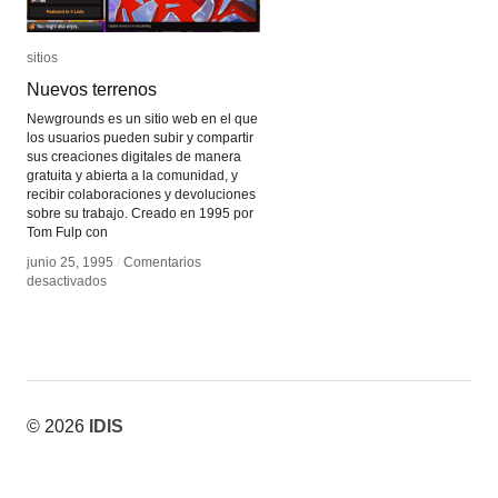
sitios
sitios
Nuevos terrenos
Nuevos terrenos
Newgrounds es un sitio web en el que
los usuarios pueden subir y compartir
sus creaciones digitales de manera
gratuita y abierta a la comunidad, y
recibir colaboraciones y devoluciones
sobre su trabajo. Creado en 1995 por
Tom Fulp con
junio 25, 1995
junio 25, 1995
/
/
Comentarios
Comentarios
en
en
desactivados
desactivados
Nuevos
Nuevos
terrenos
terrenos
© 2026
IDIS