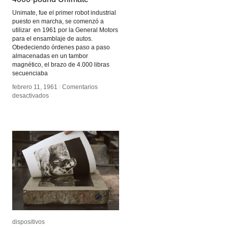
Unimate, fue el primer robot industrial
puesto en marcha, se comenzó a
utilizar en 1961 por la General Motors
para el ensamblaje de autos.
Obedeciendo órdenes paso a paso
almacenadas en un tambor
magnético, el brazo de 4.000 libras
secuenciaba
febrero 11, 1961
febrero 11, 1961
/
/
Comentarios
Comentarios
en
en
desactivados
desactivados
4000-
4000-
pound
pound
Unimate
Unimate
dispositivos
dispositivos