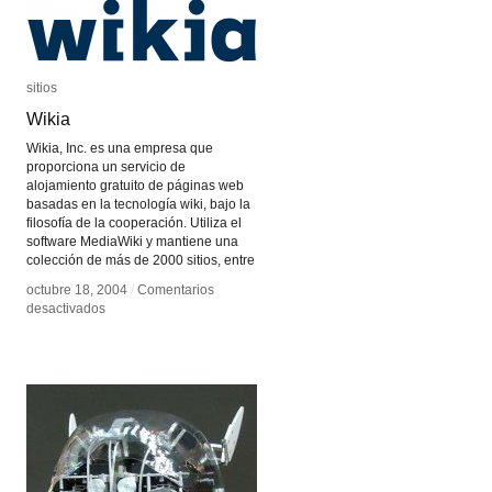
sitios
sitios
Wikia
Wikia
Wikia, Inc. es una empresa que
proporciona un servicio de
alojamiento gratuito de páginas web
basadas en la tecnología wiki, bajo la
filosofía de la cooperación. Utiliza el
software MediaWiki y mantiene una
colección de más de 2000 sitios, entre
octubre 18, 2004
octubre 18, 2004
/
/
Comentarios
Comentarios
en
en
desactivados
desactivados
Wikia
Wikia