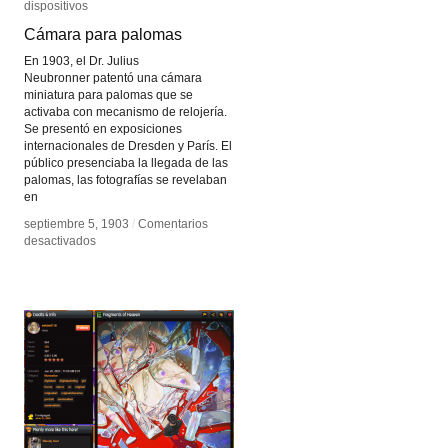
dispositivos
dispositivos
Cámara para palomas
Cámara para palomas
En 1903, el Dr. Julius
Neubronner patentó una cámara
miniatura para palomas que se
activaba con mecanismo de relojería.
Se presentó en exposiciones
internacionales de Dresden y París. El
público presenciaba la llegada de las
palomas, las fotografías se revelaban
en
septiembre 5, 1903
septiembre 5, 1903
/
/
Comentarios
Comentarios
en
en
desactivados
desactivados
Cámara
Cámara
para
para
palomas
palomas