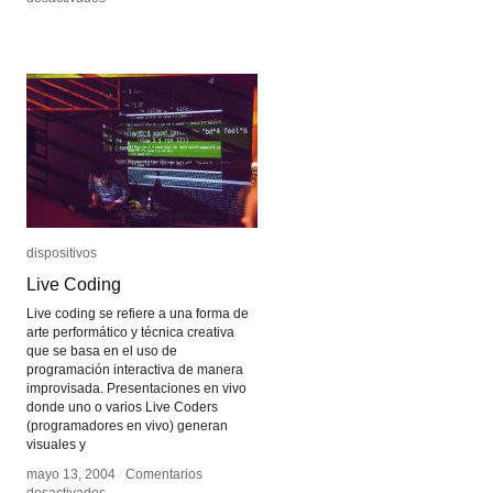
Animatrónica
Animatrónica
dispositivos
dispositivos
Live Coding
Live Coding
Live coding se refiere a una forma de
arte performático y técnica creativa
que se basa en el uso de
programación interactiva de manera
improvisada. Presentaciones en vivo
donde uno o varios Live Coders
(programadores en vivo) generan
visuales y
mayo 13, 2004
mayo 13, 2004
/
/
Comentarios
Comentarios
en
en
desactivados
desactivados