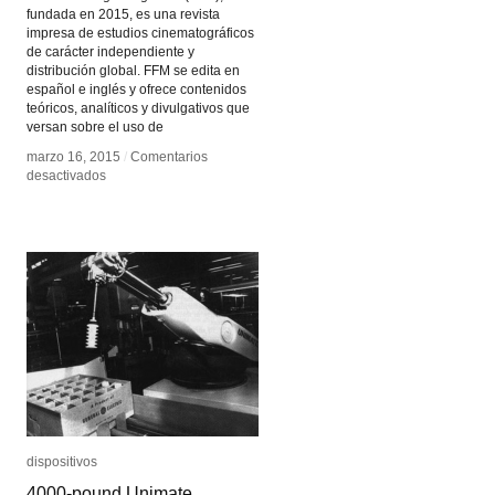
fundada en 2015, es una revista
impresa de estudios cinematográficos
de carácter independiente y
distribución global. FFM se edita en
español e inglés y ofrece contenidos
teóricos, analíticos y divulgativos que
versan sobre el uso de
marzo 16, 2015
marzo 16, 2015
/
/
Comentarios
Comentarios
en
en
desactivados
desactivados
Found
Found
Footage
Footage
Magazine
Magazine
dispositivos
dispositivos
4000-pound Unimate
4000-pound Unimate