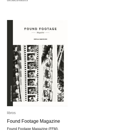
Live
Live
Coding
Coding
libros
libros
Found Footage Magazine
Found Footage Magazine
Found Footage Magazine (FFM),