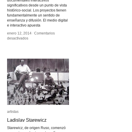
documentales interactivos
significativos desde un punto de vista
histórico-social. Los proyectos tienen
fundamentalmente un sentido de
enseñanza y difusión. El medio digital
e interactivo apuesta
enero 12, 2014
enero 12, 2014
/
/
Comentarios
Comentarios
en
en
desactivados
desactivados
Huella
Huella
Digital
Digital
artistas
artistas
Ladislav Starewicz
Ladislav Starewicz
Starewicz, de origen Ruso, comenzó