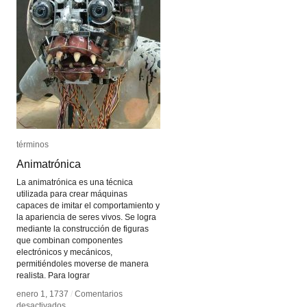
términos
términos
Animatrónica
Animatrónica
La animatrónica es una técnica
utilizada para crear máquinas
capaces de imitar el comportamiento y
la apariencia de seres vivos. Se logra
mediante la construcción de figuras
que combinan componentes
electrónicos y mecánicos,
permitiéndoles moverse de manera
realista. Para lograr
enero 1, 1737
enero 1, 1737
/
/
Comentarios
Comentarios
en
en
desactivados
desactivados