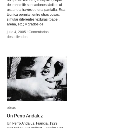
de transmitir sensaciones táctiles al
usuario a través de una pantalla. Esta
técnica permite, entre otras cosas,
simular diferentes texturas (papel,
arena, etc.) y grados de
julio 4, 2005
julio 4, 2005
/
/
Comentarios
Comentarios
en
en
desactivados
desactivados
Tixel
Tixel
obras
obras
Un Perro Andaluz
Un Perro Andaluz
Un Perro Andaluz, Francia, 1929.