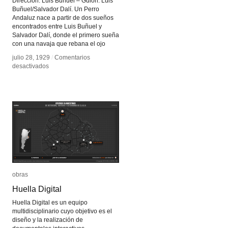
Dirección: Luis Buñuel – Guión: Luis
Buñuel/Salvador Dalí. Un Perro
Andaluz nace a partir de dos sueños
encontrados entre Luis Buñuel y
Salvador Dalí, donde el primero sueña
con una navaja que rebana el ojo
julio 28, 1929
julio 28, 1929
/
/
Comentarios
Comentarios
en
en
desactivados
desactivados
Un
Un
Perro
Perro
Andaluz
Andaluz
obras
obras
Huella Digital
Huella Digital
Huella Digital es un equipo
multidisciplinario cuyo objetivo es el
diseño y la realización de