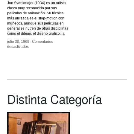
Jan Svankmajer (1934) es un artista
checo muy reconocido por sus
películas de animación. Su técnica
más utilizada es el stop-motion con
muñecos, aunque sus películas en
general se nutren de otras disciplinas
como el dibujo, el diseño gráfico, la
julio 30, 1969
julio 30, 1969
/
/
Comentarios
Comentarios
en
en
desactivados
desactivados
Jan
Jan
Svankmajer
Svankmajer
Distinta Categoría