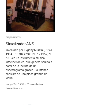
dispositivos
dispositivos
Sintetizador ANS
Sintetizador ANS
Inventado por Evgeny Murzin (Rusia
1914 – 1970), entre 1937 y 1957, el
ANS es un instrumento musical
fotoelectrónico, que genera sonido a
partir de la lectura de un
espectograma gráfico. La interfaz
consiste de una placa grande de
vidrio,
mayo 24, 1958
mayo 24, 1958
/
/
Comentarios
Comentarios
en
en
desactivados
desactivados
Sintetizador
Sintetizador
ANS
ANS