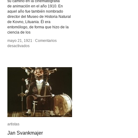
su camino en la cinematografía
de animación en el año 1910. En
aquel año fue también nombrado
director del Museo de Historia Natural
de Kovno, Lituania. Él era
entomólogo, de forma que hizo de la
ciencia de los
mayo 21, 1921
mayo 21, 1921
/
/
Comentarios
Comentarios
en
en
desactivados
desactivados
Ladislav
Ladislav
Starewicz
Starewicz
artistas
artistas
Jan Svankmajer
Jan Svankmajer