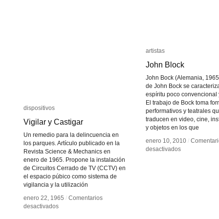
artistas
artistas
John Block
John Block
John Bock (Alemania, 1965 
de John Bock se caracteriz
espíritu poco convencional 
El trabajo de Bock toma fo
dispositivos
dispositivos
performativos y teatrales q
traducen en video, cine, in
Vigilar y Castigar
Vigilar y Castigar
y objetos en los que
Un remedio para la delincuencia en
enero 10, 2010
enero 10, 2010
/
/
Comentari
Comentari
los parques. Artículo publicado en la
en
en
desactivados
desactivados
Revista Science & Mechanics en
John
John
enero de 1965. Propone la instalación
Block
Block
de Circuitos Cerrado de TV (CCTV) en
el espacio púbico como sistema de
vigilancia y la utilización
enero 22, 1965
enero 22, 1965
/
/
Comentarios
Comentarios
en
en
desactivados
desactivados
Vigilar
Vigilar