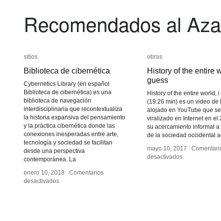
Recomendados al Aza
sitios
sitios
obras
obras
Biblioteca de cibernética
Biblioteca de cibernética
History of the entire w
History of the entire w
guess
guess
Cybernetics Library (en español
Biblioteca de cibernética) es una
History of the entire world, 
biblioteca de navegación
(19:26 min) es un video de 
interdisciplinaria que recontextualiza
alojado en YouTube que se
la historia expansiva del pensamiento
viralizado en Internet en el
y la práctica cibernética donde las
su acercamiento informal a 
conexiones inesperadas entre arte,
de la sociedad occidental a
tecnología y sociedad se facilitan
mayo 10, 2017
mayo 10, 2017
/
/
Comentari
Comentari
desde una perspectiva
en
en
desactivados
desactivados
contemporánea. La
History
History
enero 10, 2018
enero 10, 2018
/
/
Comentarios
Comentarios
of
of
en
en
desactivados
desactivados
the
the
Biblioteca
Biblioteca
entire
entire
de
de
world,
world,
cibernética
cibernética
I
I
guess
guess