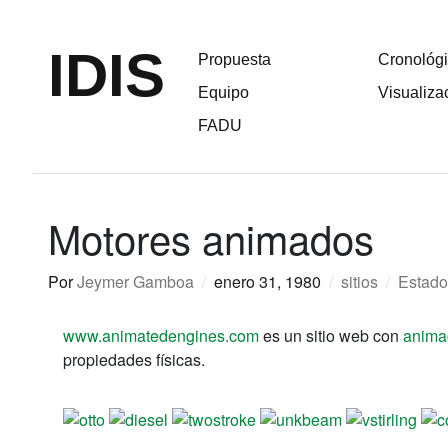
IDIS
Propuesta
Cronológ
Equipo
Visualiza
FADU
Motores animados
Por
Jeymer Gamboa
/
enero 31, 1980
/
sitios
/
Estado
www.animatedengines.com
es un sitio web con
anima
propiedades físicas.