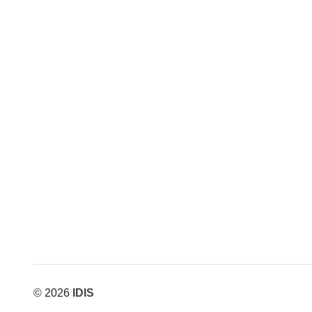
y
y
Castigar
Castigar
© 2026
IDIS