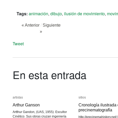
Tags:
animación
,
dibujo
,
ilusión de movimiento
,
movim
« Anterior
/
Siguiente
»
Tweet
En esta entrada
artistas
artistas
sitios
sitios
Arthur Ganson
Arthur Ganson
Cronología ilustrada 
Cronología ilustrada 
precinematografía
precinematografía
Artthur Gandon, (UAS, 1955). Escultor
Cinético. Sus obras cruzan ingeniería
http://precinemahistory.net/