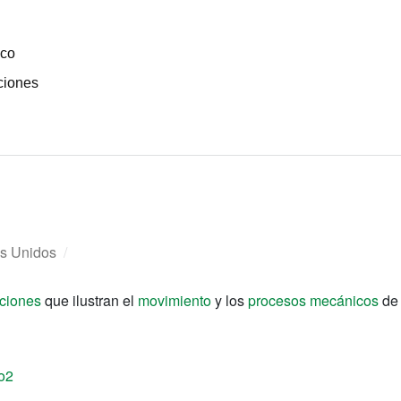
ico
ciones
s Unidos
/
ciones
que ilustran el
movimiento
y los
procesos mecánicos
de 