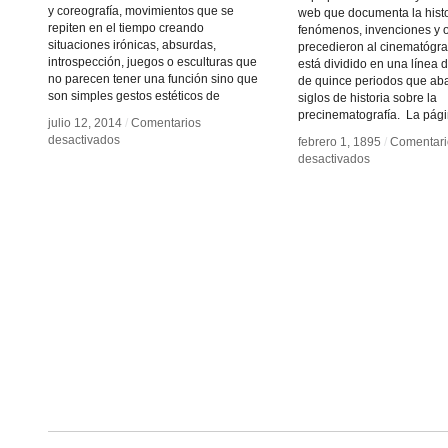
y coreografía, movimientos que se
web que documenta la histo
repiten en el tiempo creando
fenómenos, invenciones y 
situaciones irónicas, absurdas,
precedieron al cinematógrafo
introspección, juegos o esculturas que
está dividido en una línea 
no parecen tener una función sino que
de quince periodos que aba
son simples gestos estéticos de
siglos de historia sobre la
precinematografía. La pág
julio 12, 2014
julio 12, 2014
/
/
Comentarios
Comentarios
en
en
desactivados
desactivados
febrero 1, 1895
febrero 1, 1895
/
/
Comentari
Comentari
Arthur
Arthur
en
en
desactivados
desactivados
Ganson
Ganson
Cronología
Cronología
ilustrada
ilustrada
de
de
la
la
precinematogr
precinematogr