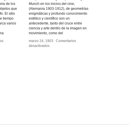
ria de los
Munch en los inicios del cine,
objetos que
(Alemania 1903-1912), de geometrías
. El sitio
enigmáticas y profundo conocimiento
de tiempo
estético y científico son un
rca varios
antecedente, tanto del cruce entre
ciencia y arte dentro de la imagen en
ina
movimiento, como del
os
os
marzo 24, 1903
marzo 24, 1903
/
/
Comentarios
Comentarios
en
en
desactivados
desactivados
Las
Las
geometrías
geometrías
animadas
animadas
de
de
afía
afía
Ludwig
Ludwig
Munch
Munch