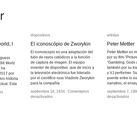
r
dispositivos
dispositivos
artistas
artistas
orld, I
orld, I
El iconoscópio de Zworykin
El iconoscópio de Zworykin
Peter Mettler
Peter Mettler
El iconoscopio es una adaptación del
Peter Mettler es
tubo de rayos catódicos a la función
por su film “Pictur
i guess
de captura de imagen. El equipo
“Gambling, Gods 
Bill Wurtz
inventor de dispositivo que de inicio a
también por su tr
 ha
la televisión electrónica fue liderado
y VJ performer. Su
 2017 por
por el científico ruso Vladimir Zworykin
puente entre lo ex
los historia
para la compañía
narrativo, el ensa
ctual. Esta
septiembre 16, 1934
septiembre 16, 1934
/
/
Comentarios
Comentarios
septiembre 7, 19
septiembre 7, 19
os
os
en
en
en
en
desactivados
desactivados
desactivados
desactivados
El
El
Pete
Pete
iconoscópio
iconoscópio
Mettl
Mettl
de
de
Zworykin
Zworykin