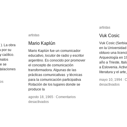
artistas
artistas
Vuk Cosic
Vuk Cosic
artistas
artistas
Mario Kaplún
Mario Kaplún
Vuk Cosic (Serbia
). La obra
en la Universidad
a por su
Mario Kaplún fue un comunicador
obtuvo una licenc
y caótico.
educativo, locutor de radio y escritor
Arqueología en 1
rmatos
argentino. Es conocido por promover
año a Trieste, Ital
ue se
el concepto de comunicación
a Eslovenia. Activo
stalaciones
transformadora. Algunas de las
literatura y el arte,
prácticas comunicativas y técnicas
para la comunicación participativa
mayo 10, 1994
mayo 10, 1994
/
/
C
C
os
os
en
en
Rotación de los lugares donde se
desactivados
desactivados
Vuk
Vuk
produce la
Cosi
Cosi
agosto 18, 1965
agosto 18, 1965
/
/
Comentarios
Comentarios
en
en
desactivados
desactivados
Mario
Mario
Kaplún
Kaplún