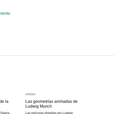
iento
artistas
artistas
de la
de la
Las geometrías animadas de
Las geometrías animadas de
Ludwig Munch
Ludwig Munch
 Página
Las películas dirigidas por Ludwig