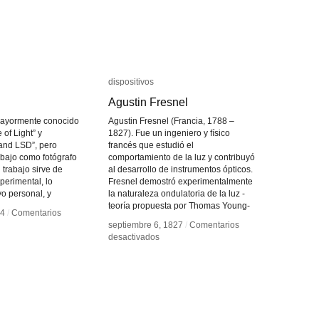
dispositivos
dispositivos
Agustin Fresnel
Agustin Fresnel
 mayormente conocido
Agustin Fresnel (Francia, 1788 –
e of Light” y
1827). Fue un ingeniero y físico
and LSD”, pero
francés que estudió el
abajo como fotógrafo
comportamiento de la luz y contribuyó
 trabajo sirve de
al desarrollo de instrumentos ópticos.
perimental, lo
Fresnel demostró experimentalmente
yo personal, y
la naturaleza ondulatoria de la luz -
teoría propuesta por Thomas Young-
94
94
/
/
Comentarios
Comentarios
septiembre 6, 1827
septiembre 6, 1827
/
/
Comentarios
Comentarios
r
r
en
en
desactivados
desactivados
er
er
Agustin
Agustin
Fresnel
Fresnel