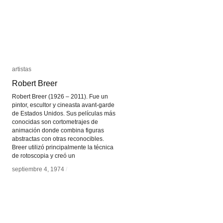
artistas
artistas
Robert Breer
Robert Breer
Robert Breer (1926 – 2011). Fue un
pintor, escultor y cineasta avant-garde
de Estados Unidos. Sus películas más
conocidas son cortometrajes de
animación donde combina figuras
abstractas con otras reconocibles.
Breer utilizó principalmente la técnica
de rotoscopia y creó un
septiembre 4, 1974
septiembre 4, 1974
/
/