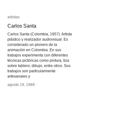
artistas
artistas
Carlos Santa
Carlos Santa
Carlos Santa (Colombia, 1957). Artista
plástico y realizador audiovisual. Es
considerado un pionero de la
animación en Colombia. En sus
trabajos experimenta con diferentes
técnicas pictóricas como pintura, tiza
sobre tablero, dibujo, entre otros. Sus
trabajos son particularmente
artesanales y
agosto 19, 1989
agosto 19, 1989
/
/