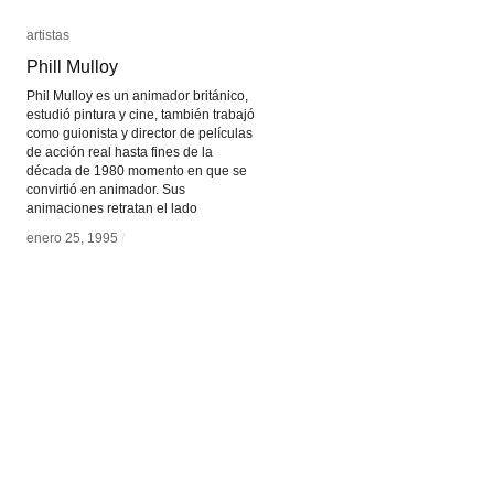
artistas
artistas
Phill Mulloy
Phill Mulloy
Phil Mulloy es un animador británico,
estudió pintura y cine, también trabajó
como guionista y director de películas
de acción real hasta fines de la
década de 1980 momento en que se
convirtió en animador. Sus
animaciones retratan el lado
enero 25, 1995
enero 25, 1995
/
/