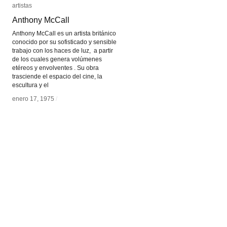
artistas
artistas
Anthony McCall
Anthony McCall
Anthony McCall es un artista británico
conocido por su sofisticado y sensible
trabajo con los haces de luz, a partir
de los cuales genera volúmenes
etéreos y envolventes . Su obra
trasciende el espacio del cine, la
escultura y el
enero 17, 1975
enero 17, 1975
/
/