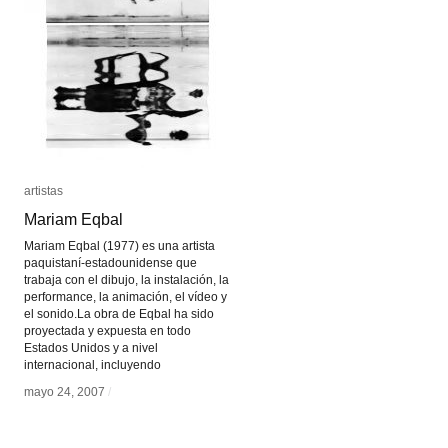
artistas
artistas
Mariam Eqbal
Mariam Eqbal
Mariam Eqbal (1977) es una artista
paquistaní-estadounidense que
trabaja con el dibujo, la instalación, la
performance, la animación, el vídeo y
el sonido.La obra de Eqbal ha sido
proyectada y expuesta en todo
Estados Unidos y a nivel
internacional, incluyendo
mayo 24, 2007
mayo 24, 2007
/
/