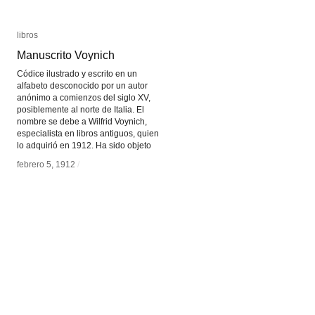
libros
libros
Manuscrito Voynich
Manuscrito Voynich
Códice ilustrado y escrito en un
alfabeto desconocido por un autor
anónimo a comienzos del siglo XV,
posiblemente al norte de Italia. El
nombre se debe a Wilfrid Voynich,
especialista en libros antiguos, quien
lo adquirió en 1912. Ha sido objeto
febrero 5, 1912
febrero 5, 1912
/
/