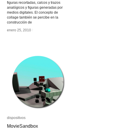
figuras recortadas, calcos y trazos
analógicos y figuras generadas por
medios digitales. El concepto de
collage también se percibe en la
construcción de
enero 25, 2010
enero 25, 2010
/
/
dispositivos
dispositivos
MovieSandbox
MovieSandbox