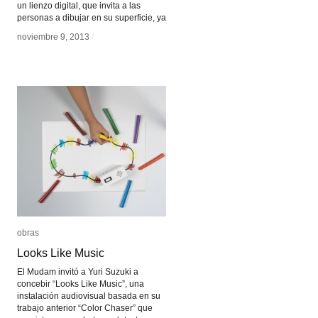
un lienzo digital, que invita a las
personas a dibujar en su superficie, ya
noviembre 9, 2013
noviembre 9, 2013
/
/
obras
obras
Looks Like Music
Looks Like Music
El Mudam invitó a Yuri Suzuki a
concebir “Looks Like Music”, una
instalación audiovisual basada en su
trabajo anterior “Color Chaser” que