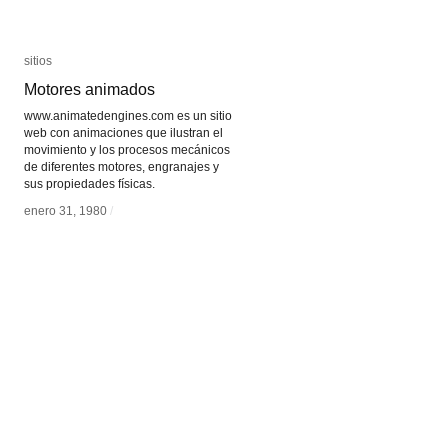
sitios
sitios
Motores animados
Motores animados
www.animatedengines.com es un sitio
web con animaciones que ilustran el
movimiento y los procesos mecánicos
de diferentes motores, engranajes y
sus propiedades físicas.
enero 31, 1980
enero 31, 1980
/
/