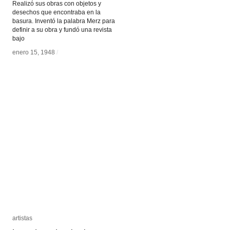
Realizó sus obras con objetos y
desechos que encontraba en la
basura. Inventó la palabra Merz para
definir a su obra y fundó una revista
bajo
enero 15, 1948
enero 15, 1948
/
/
artistas
artistas