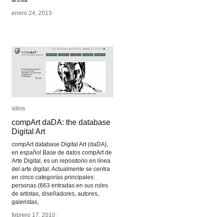
artista
enero 24, 2013
enero 24, 2013
/
/
sitios
sitios
compArt daDA: the database
compArt daDA: the database
Digital Art
Digital Art
compArt database Digital Art (daDA),
en español Base de datos compArt de
Arte Digital, es un repositorio en línea
del arte digital. Actualmente se centra
en cinco categorías principales:
personas (663 entradas en sus roles
de artistas, diseñadores, autores,
galeristas,
febrero 17, 2010
febrero 17, 2010
/
/