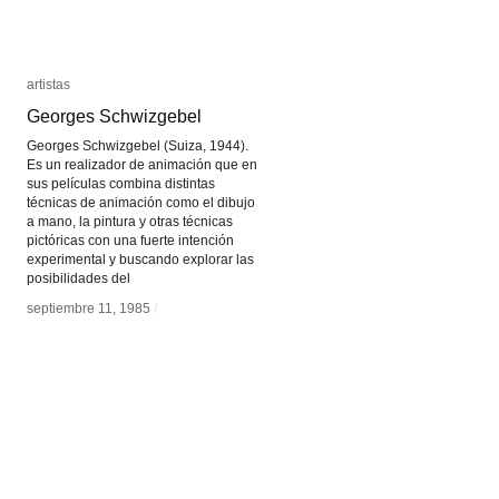
artistas
artistas
Georges Schwizgebel
Georges Schwizgebel
Georges Schwizgebel (Suiza, 1944).
Es un realizador de animación que en
sus películas combina distintas
técnicas de animación como el dibujo
a mano, la pintura y otras técnicas
pictóricas con una fuerte intención
experimental y buscando explorar las
posibilidades del
septiembre 11, 1985
septiembre 11, 1985
/
/