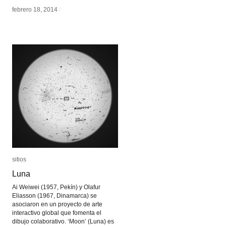
febrero 18, 2014
febrero 18, 2014
/
/
sitios
sitios
Luna
Luna
Ai Weiwei (1957, Pekín) y Olafur
Eliasson (1967, Dinamarca) se
asociaron en un proyecto de arte
interactivo global que fomenta el
dibujo colaborativo. ‘Moon’ (Luna) es