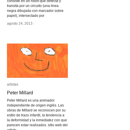
consiste en un robot que detecta y
transita por un circuito (una linea
negra dibujada con marcador sobre
papel), intersectado por
agosto 24, 2013
agosto 24, 2013
/
/
artistas
artistas
Peter Millard
Peter Millard
Peter Millard es una animador
independiente de origen inglés. Las
obras de Millard se reconocen por su
estilo de trazo infantil, la tendencia a
la deformidad y la inmediatez con que
parecen estar realizados. sitio web del