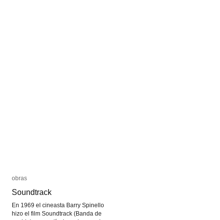
obras
obras
Soundtrack
Soundtrack
En 1969 el cineasta Barry Spinello
hizo el film Soundtrack (Banda de