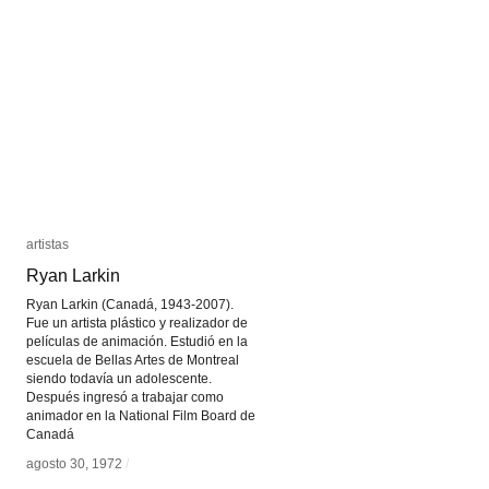
artistas
artistas
Ryan Larkin
Ryan Larkin
Ryan Larkin (Canadá, 1943-2007).
Fue un artista plástico y realizador de
películas de animación. Estudió en la
escuela de Bellas Artes de Montreal
siendo todavía un adolescente.
Después ingresó a trabajar como
animador en la National Film Board de
Canadá
agosto 30, 1972
agosto 30, 1972
/
/