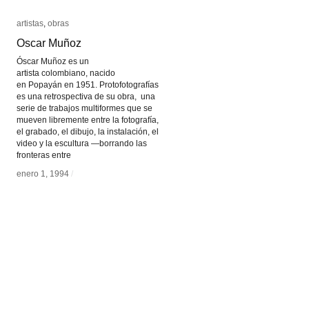
artistas
artistas
,
obras
obras
Oscar Muñoz
Oscar Muñoz
Óscar Muñoz es un
artista colombiano, nacido
en Popayán en 1951. Protofotografías
es una retrospectiva de su obra, una
serie de trabajos multiformes que se
mueven libremente entre la fotografía,
el grabado, el dibujo, la instalación, el
video y la escultura —borrando las
fronteras entre
enero 1, 1994
enero 1, 1994
/
/