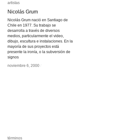
artistas
artistas
Nicolás Grum
Nicolás Grum
Nicolás Grum nació en Santiago de
Chile en 1977. Su trabajo se
desarrolla a través de diversos
medios, particularmente el video,
dibujo, escultura e instalaciones. En la
mayoría de sus proyectos está
presente la ironía, o la subversión de
signos
noviembre 6, 2000
noviembre 6, 2000
/
/
términos
términos