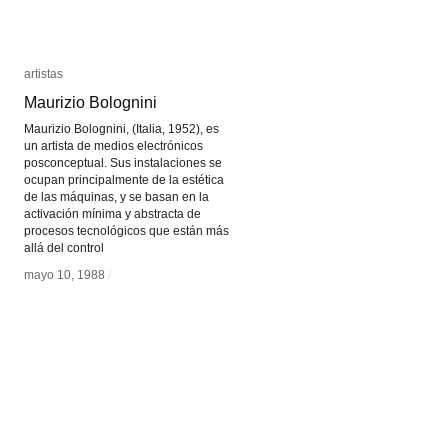
artistas
artistas
Maurizio Bolognini
Maurizio Bolognini
Maurizio Bolognini, (Italia, 1952), es
un artista de medios electrónicos
posconceptual. Sus instalaciones se
ocupan principalmente de la estética
de las máquinas, y se basan en la
activación mínima y abstracta de
procesos tecnológicos que están más
allá del control
mayo 10, 1988
mayo 10, 1988
/
/