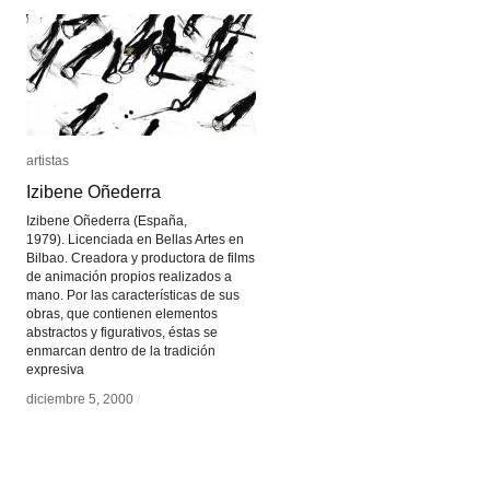
artistas
artistas
Izibene Oñederra
Izibene Oñederra
Izibene Oñederra (España,
1979). Licenciada en Bellas Artes en
Bilbao. Creadora y productora de films
de animación propios realizados a
mano. Por las características de sus
obras, que contienen elementos
abstractos y figurativos, éstas se
enmarcan dentro de la tradición
expresiva
diciembre 5, 2000
diciembre 5, 2000
/
/