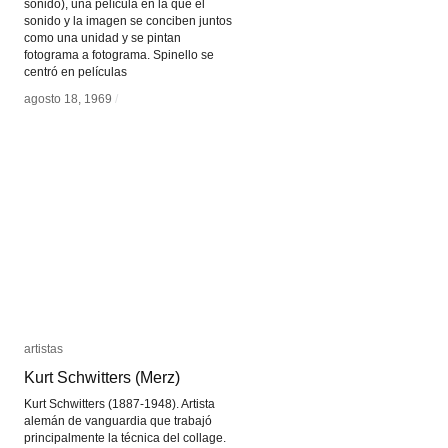
sonido), una película en la que el
sonido y la imagen se conciben juntos
como una unidad y se pintan
fotograma a fotograma. Spinello se
centró en películas
agosto 18, 1969
agosto 18, 1969
/
/
artistas
artistas
Kurt Schwitters (Merz)
Kurt Schwitters (Merz)
Kurt Schwitters (1887-1948). Artista
alemán de vanguardia que trabajó
principalmente la técnica del collage.