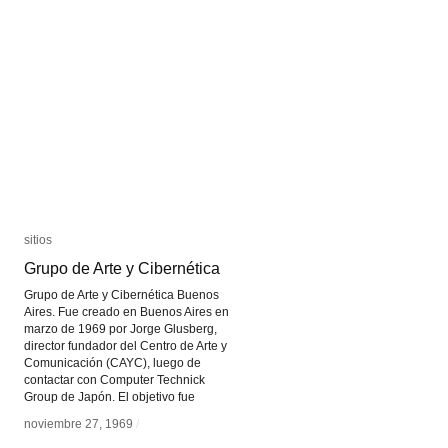
sitios
sitios
Grupo de Arte y Cibernética
Grupo de Arte y Cibernética
Grupo de Arte y Cibernética Buenos
Aires. Fue creado en Buenos Aires en
marzo de 1969 por Jorge Glusberg,
director fundador del Centro de Arte y
Comunicación (CAYC), luego de
contactar con Computer Technick
Group de Japón. El objetivo fue
noviembre 27, 1969
noviembre 27, 1969
/
/