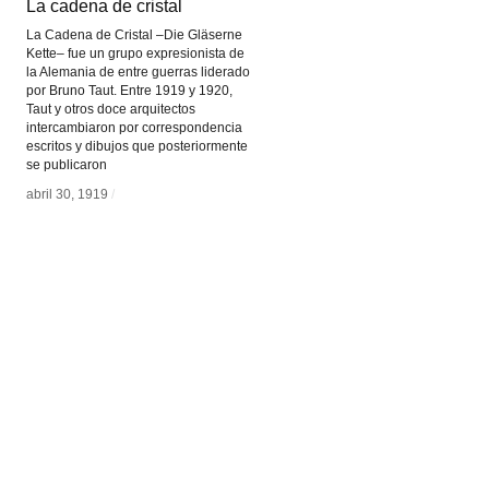
La cadena de cristal
La cadena de cristal
La Cadena de Cristal –Die Gläserne
Kette– fue un grupo expresionista de
la Alemania de entre guerras liderado
por Bruno Taut. Entre 1919 y 1920,
Taut y otros doce arquitectos
intercambiaron por correspondencia
escritos y dibujos que posteriormente
se publicaron
abril 30, 1919
abril 30, 1919
/
/