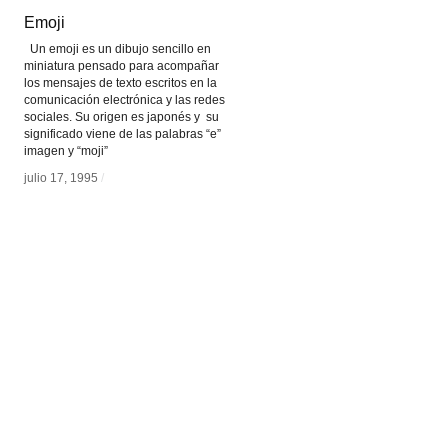
Emoji
Emoji
Un emoji es un dibujo sencillo en
miniatura pensado para acompañar
los mensajes de texto escritos en la
comunicación electrónica y las redes
sociales. Su origen es japonés y su
significado viene de las palabras “e”
imagen y “moji”
julio 17, 1995
julio 17, 1995
/
/