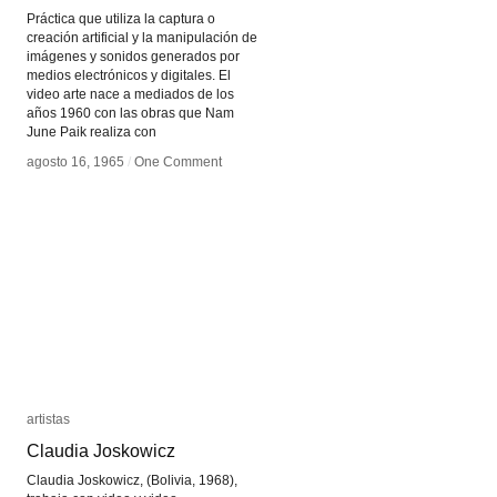
Práctica que utiliza la captura o
creación artificial y la manipulación de
imágenes y sonidos generados por
medios electrónicos y digitales. El
video arte nace a mediados de los
años 1960 con las obras que Nam
June Paik realiza con
agosto 16, 1965
agosto 16, 1965
/
/
One Comment
One Comment
artistas
artistas
Claudia Joskowicz
Claudia Joskowicz
Claudia Joskowicz, (Bolivia, 1968),