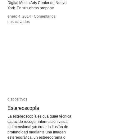
Digital Media Arts Center de Nueva
York. En sus obras propone
enero 4, 2014
enero 4, 2014
/
/
Comentarios
Comentarios
en
en
desactivados
desactivados
Daniel
Daniel
Cruz
Cruz
dispositivos
dispositivos
Estereoscopía
Estereoscopía
La estereoscopía es cualquier técnica
capaz de recoger información visual
tridimensional y/o crear la ilusión de
profundidad mediante una imagen
estereográfica, un estereograma o