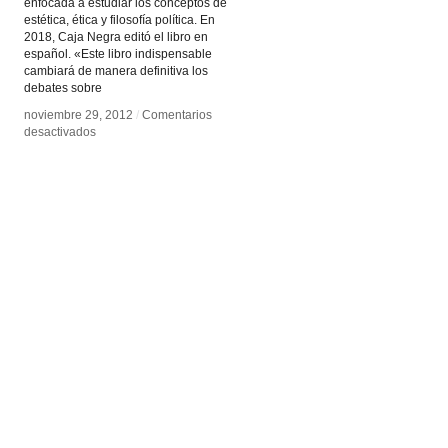
enfocada a estudiar los conceptos de
estética, ética y filosofía política. En
2018, Caja Negra editó el libro en
español. «Este libro indispensable
cambiará de manera definitiva los
debates sobre
noviembre 29, 2012
noviembre 29, 2012
/
/
Comentarios
Comentarios
en
en
desactivados
desactivados
Estética
Estética
de
de
la
la
instalación
instalación