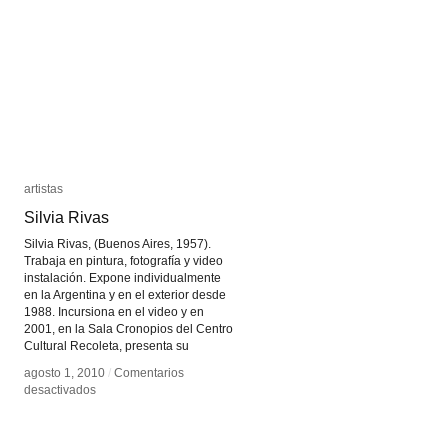
artistas
artistas
Silvia Rivas
Silvia Rivas
Silvia Rivas, (Buenos Aires, 1957).
Trabaja en pintura, fotografía y video
instalación. Expone individualmente
en la Argentina y en el exterior desde
1988. Incursiona en el video y en
2001, en la Sala Cronopios del Centro
Cultural Recoleta, presenta su
agosto 1, 2010
agosto 1, 2010
/
/
Comentarios
Comentarios
en
en
desactivados
desactivados
Silvia
Silvia
Rivas
Rivas