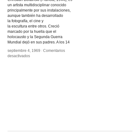
un artista multidisciplinar conocido
principalmente por sus instalaciones,
aunque también ha desarrollado
la fotografía, el cine y
la escultura entre otros. Creció
marcado por la huella que el
holocausto y la Segunda Guerra
Mundial dejó en sus padres. A los 14
septiembre 4, 1969
septiembre 4, 1969
/
/
Comentarios
Comentarios
en
en
desactivados
desactivados
La
La
memoria,
memoria,
Christian
Christian
Boltansky
Boltansky