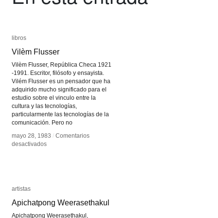
libros
libros
Vilèm Flusser
Vilèm Flusser
Vilèm Flusser, República Checa 1921
-1991. Escritor, filósofo y ensayista.
Vilém Flusser es un pensador que ha
adquirido mucho significado para el
estudio sobre el vinculo entre la
cultura y las tecnologías,
particularmente las tecnologías de la
comunicación. Pero no
mayo 28, 1983
mayo 28, 1983
/
/
Comentarios
Comentarios
en
en
desactivados
desactivados
Vilèm
Vilèm
Flusser
Flusser
artistas
artistas
Apichatpong Weerasethakul
Apichatpong Weerasethakul
Apichatpong Weerasethakul,