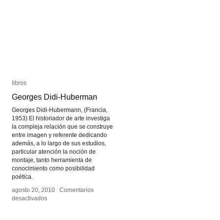
libros
libros
Georges Didi-Huberman
Georges Didi-Huberman
Georges Didi-Hubermann, (Francia,
1953) El historiador de arte investiga
la compleja relación que se construye
entre imagen y referente dedicando
además, a lo largo de sus estudios,
particular atención la noción de
montaje, tanto herramienta de
conocimiento como posibilidad
poética.
agosto 20, 2010
agosto 20, 2010
/
/
Comentarios
Comentarios
en
en
desactivados
desactivados
Georges
Georges
Didi-
Didi-