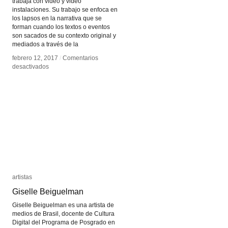
trabaja con video y video
instalaciones. Su trabajo se enfoca en
los lapsos en la narrativa que se
forman cuando los textos o eventos
son sacados de su contexto original y
mediados a través de la
febrero 12, 2017
febrero 12, 2017
/
/
Comentarios
Comentarios
en
en
desactivados
desactivados
Claudia
Claudia
Joskowicz
Joskowicz
artistas
artistas
Giselle Beiguelman
Giselle Beiguelman
Giselle Beiguelman es una artista de
medios de Brasil, docente de Cultura
Digital del Programa de Posgrado en