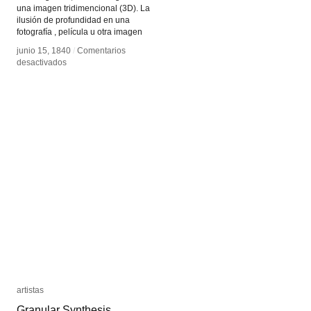
una imagen tridimencional (3D). La
ilusión de profundidad en una
fotografía , película u otra imagen
junio 15, 1840
junio 15, 1840
/
/
Comentarios
Comentarios
en
en
desactivados
desactivados
Estereoscopía
Estereoscopía
artistas
artistas
Granular Synthesis
Granular Synthesis