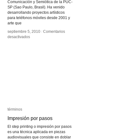
Comunicación y Semiótica de la PUC-
SP (Sao Paulo, Brasil). Ha venido
desarrollando proyectos artísticos
para teléfonos móviles desde 2001 y
arte que
septiembre 5, 2010
septiembre 5, 2010
/
/
Comentarios
Comentarios
en
en
desactivados
desactivados
Giselle
Giselle
Beiguelman
Beiguelman
términos
términos
Impresión por pasos
Impresión por pasos
El step printing o impresión por pasos
es una técnica aplicada en piezas
audiovisuales que consiste en doblar