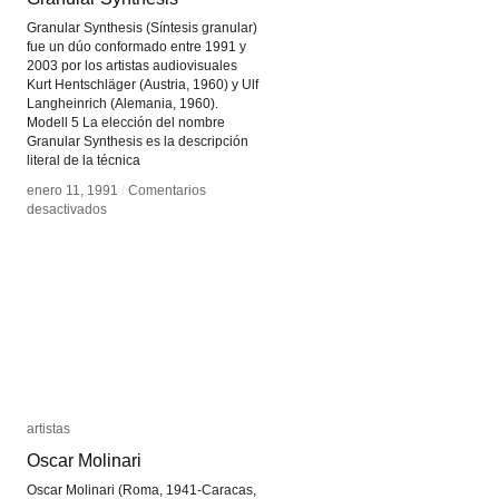
Granular Synthesis (Síntesis granular)
fue un dúo conformado entre 1991 y
2003 por los artistas audiovisuales
Kurt Hentschläger (Austria, 1960) y Ulf
Langheinrich (Alemania, 1960).
Modell 5 La elección del nombre
Granular Synthesis es la descripción
literal de la técnica
enero 11, 1991
enero 11, 1991
/
/
Comentarios
Comentarios
en
en
desactivados
desactivados
Granular
Granular
Synthesis
Synthesis
artistas
artistas
Oscar Molinari
Oscar Molinari
Oscar Molinari (Roma, 1941-Caracas,