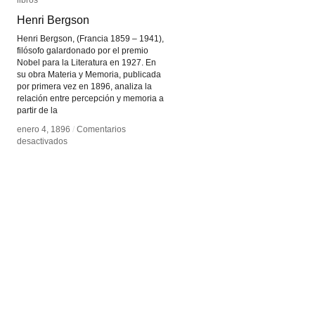
libros
libros
Henri Bergson
Henri Bergson
Henri Bergson, (Francia 1859 – 1941),
filósofo galardonado por el premio
Nobel para la Literatura en 1927. En
su obra Materia y Memoria, publicada
por primera vez en 1896, analiza la
relación entre percepción y memoria a
partir de la
enero 4, 1896
enero 4, 1896
/
/
Comentarios
Comentarios
en
en
desactivados
desactivados
Henri
Henri
Bergson
Bergson