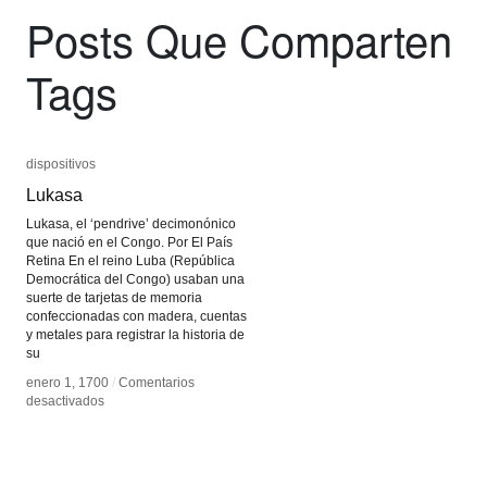
Posts Que Comparten
Tags
dispositivos
dispositivos
Lukasa
Lukasa
Lukasa, el ‘pendrive’ decimonónico
que nació en el Congo. Por El País
Retina En el reino Luba (República
Democrática del Congo) usaban una
suerte de tarjetas de memoria
confeccionadas con madera, cuentas
y metales para registrar la historia de
su
enero 1, 1700
enero 1, 1700
/
/
Comentarios
Comentarios
en
en
desactivados
desactivados
Lukasa
Lukasa