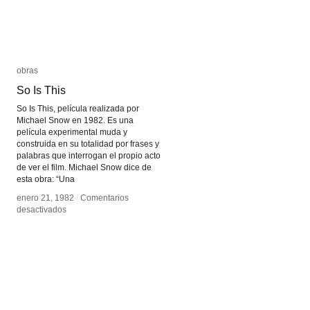
obras
obras
So Is This
So Is This
So Is This, película realizada por
Michael Snow en 1982. Es una
película experimental muda y
construida en su totalidad por frases y
palabras que interrogan el propio acto
de ver el film. Michael Snow dice de
esta obra: “Una
enero 21, 1982
enero 21, 1982
/
/
Comentarios
Comentarios
en
en
desactivados
desactivados
So
So
Is
Is
This
This