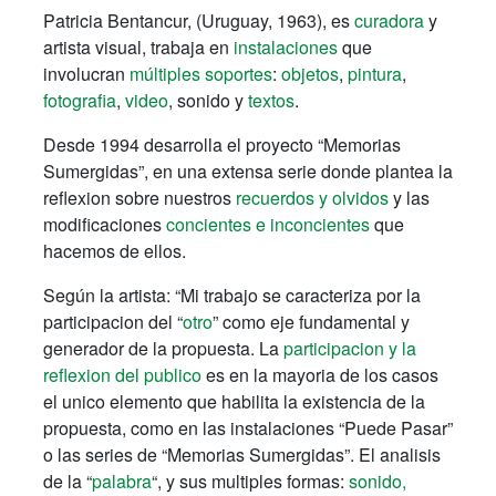
Patricia Bentancur, (Uruguay, 1963), es
curadora
y
artista visual, trabaja en
instalaciones
que
involucran
múltiples soportes
:
objetos
,
pintura
,
fotografia
,
video
, sonido y
textos
.
Desde 1994 desarrolla el proyecto “Memorias
Sumergidas”, en una extensa serie donde plantea la
reflexion sobre nuestros
recuerdos y olvidos
y las
modificaciones
concientes e inconcientes
que
hacemos de ellos.
Según la artista: “Mi trabajo se caracteriza por la
participacion del “
otro
” como eje fundamental y
generador de la propuesta. La
participacion y la
reflexion del publico
es en la mayoria de los casos
el unico elemento que habilita la existencia de la
propuesta, como en las instalaciones “Puede Pasar”
o las series de “Memorias Sumergidas”. El analisis
de la “
palabra
“, y sus multiples formas:
sonido,