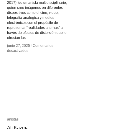
2017) fue un artista multidisciplinario,
quien creó imágenes en diferentes
dispositivos como el cine, video,
fotografía analógica y medios
electrónicos con el propósito de
representar “realidades alternas” a
través de efectos de distorsión que le
ofrecían las
junio 27, 2025
junio 27, 2025
/
/
Comentarios
Comentarios
en
en
desactivados
desactivados
Oscar
Oscar
Molinari
Molinari
artistas
artistas
Ali Kazma
Ali Kazma