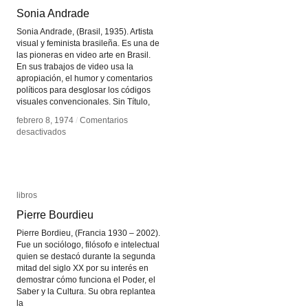
Sonia Andrade
Sonia Andrade
Sonia Andrade, (Brasil, 1935). Artista
visual y feminista brasileña. Es una de
las pioneras en video arte en Brasil.
En sus trabajos de video usa la
apropiación, el humor y comentarios
políticos para desglosar los códigos
visuales convencionales. Sin Título,
febrero 8, 1974
febrero 8, 1974
/
/
Comentarios
Comentarios
en
en
desactivados
desactivados
Sonia
Sonia
Andrade
Andrade
libros
libros
Pierre Bourdieu
Pierre Bourdieu
Pierre Bordieu, (Francia 1930 – 2002).
Fue un sociólogo, filósofo e intelectual
quien se destacó durante la segunda
mitad del siglo XX por su interés en
demostrar cómo funciona el Poder, el
Saber y la Cultura. Su obra replantea
la