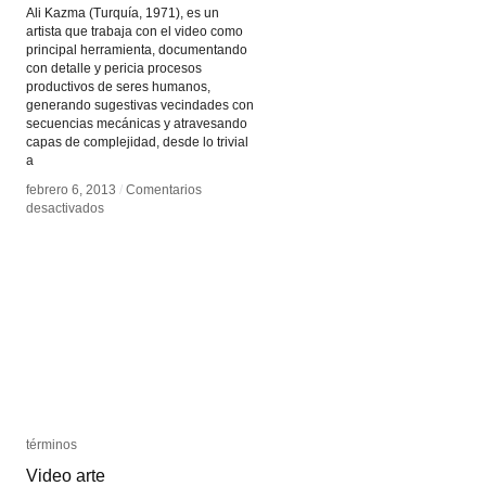
Ali Kazma (Turquía, 1971), es un
artista que trabaja con el video como
principal herramienta, documentando
con detalle y pericia procesos
productivos de seres humanos,
generando sugestivas vecindades con
secuencias mecánicas y atravesando
capas de complejidad, desde lo trivial
a
febrero 6, 2013
febrero 6, 2013
/
/
Comentarios
Comentarios
en
en
desactivados
desactivados
Ali
Ali
Kazma
Kazma
términos
términos
Video arte
Video arte