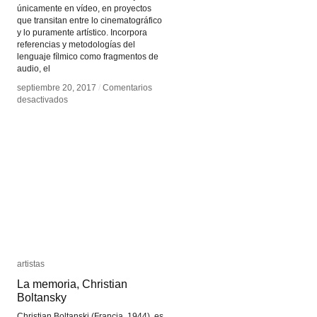
únicamente en vídeo, en proyectos
que transitan entre lo cinematográfico
y lo puramente artístico. Incorpora
referencias y metodologías del
lenguaje fílmico como fragmentos de
audio, el
septiembre 20, 2017
septiembre 20, 2017
/
/
Comentarios
Comentarios
en
en
desactivados
desactivados
Maya
Maya
Watanabe
Watanabe
artistas
artistas
La memoria, Christian
La memoria, Christian
Boltansky
Boltansky
Christian Boltanski (Francia, 1944), es