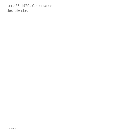
junio 23, 1979
junio 23, 1979
/
/
Comentarios
Comentarios
en
en
desactivados
desactivados
Pierre
Pierre
Bourdieu
Bourdieu