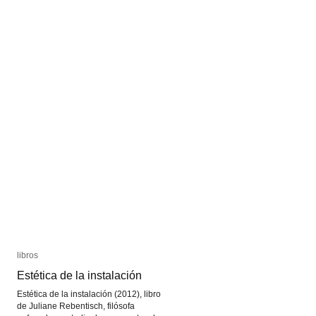
Huberman
Huberman
libros
libros
Estética de la instalación
Estética de la instalación
Estética de la instalación (2012), libro
de Juliane Rebentisch, filósofa