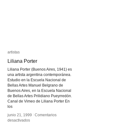
artistas
artistas
Liliana Porter
Liliana Porter
Liliana Porter (Buenos Aires, 1941) es
una artista argentina contemporánea.
Estudio en la Escuela Nacional de
Bellas Artes Manuel Belgrano de
Buenos Aires, en la Escuela Nacional
de Bellas Artes Prilidiano Pueyrredón.
Canal de Vimeo de Liliana Porter En
los
junio 21, 1999
junio 21, 1999
/
/
Comentarios
Comentarios
en
en
desactivados
desactivados
Liliana
Liliana
Porter
Porter