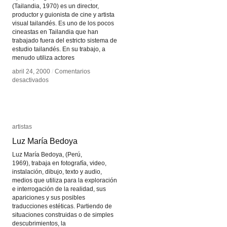
(Tailandia, 1970) es un director,
productor y guionista de cine y artista
visual tailandés. Es uno de los pocos
cineastas en Tailandia que han
trabajado fuera del estricto sistema de
estudio tailandés. En su trabajo, a
menudo utiliza actores
abril 24, 2000
abril 24, 2000
/
/
Comentarios
Comentarios
en
en
desactivados
desactivados
Apichatpong
Apichatpong
Weerasethakul
Weerasethakul
artistas
artistas
Luz María Bedoya
Luz María Bedoya
Luz María Bedoya, (Perú,
1969), trabaja en fotografía, video,
instalación, dibujo, texto y audio,
medios que utiliza para la exploración
e interrogación de la realidad, sus
apariciones y sus posibles
traducciones estéticas. Partiendo de
situaciones construidas o de simples
descubrimientos, la