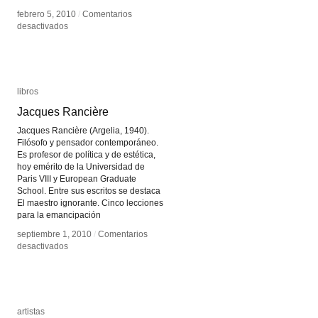
febrero 5, 2010
febrero 5, 2010
/
/
Comentarios
Comentarios
en
en
desactivados
desactivados
Luz
Luz
María
María
Bedoya
Bedoya
libros
libros
Jacques Rancière
Jacques Rancière
Jacques Rancière (Argelia, 1940).
Filósofo y pensador contemporáneo.
Es profesor de política y de estética,
hoy emérito de la Universidad de
Paris VIII y European Graduate
School. Entre sus escritos se destaca
El maestro ignorante. Cinco lecciones
para la emancipación
septiembre 1, 2010
septiembre 1, 2010
/
/
Comentarios
Comentarios
en
en
desactivados
desactivados
Jacques
Jacques
Rancière
Rancière
artistas
artistas