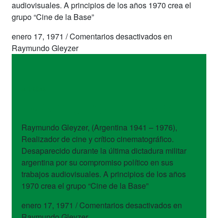
audiovisuales. A principios de los años 1970 crea el
grupo “Cine de la Base”
enero 17, 1971
/
Comentarios desactivados
en
Raymundo Gleyzer
artistas
Raymundo Gleyzer
Raymundo Gleyzer, (Argentina 1941 – 1976),
Realizador de cine y crítico cinematográfico.
Desaparecido durante la última dictadura militar
argentina por su compromiso político en sus
trabajos audiovisuales. A principios de los años
1970 crea el grupo “Cine de la Base”
enero 17, 1971
/
Comentarios desactivados
en
Raymundo Gleyzer