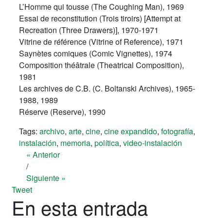
L’Homme qui tousse
(The Coughing Man), 1969
Essai de reconstitution (Trois tiroirs)
[Attempt at
Recreation (Three Drawers)], 1970-1971
Vitrine de référence
(Vitrine of Reference), 1971
Saynètes comiques
(Comic Vignettes), 1974
Composition théâtrale
(Theatrical Composition),
1981
Les archives de C.B
. (C. Boltanski Archives), 1965-
1988, 1989
Réserve
(Reserve), 1990
Tags:
archivo
,
arte
,
cine
,
cine expandido
,
fotografía
,
instalación
,
memoria
,
política
,
video-instalación
« Anterior
/
Siguiente »
Tweet
En esta entrada