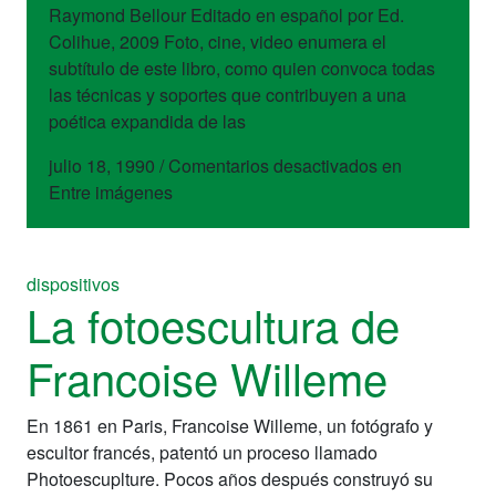
Raymond Bellour Editado en español por Ed.
Colihue, 2009 Foto, cine, video enumera el
subtítulo de este libro, como quien convoca todas
las técnicas y soportes que contribuyen a una
poética expandida de las
julio 18, 1990
/
Comentarios desactivados
en
Entre imágenes
dispositivos
La fotoescultura de
Francoise Willeme
En 1861 en Paris, Francoise Willeme, un fotógrafo y
escultor francés, patentó un proceso llamado
Photoescuplture. Pocos años después construyó su