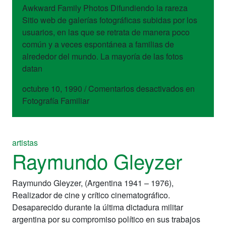
Awkward Family Photos Difundiendo la rareza
Sitio web de galerías fotográficas subidas por los
usuarios, en las que se retrata de manera poco
común y a veces espontánea a familias de
alrededor del mundo. La mayoría de las fotos
datan
octubre 10, 1990
/
Comentarios desactivados
en
Fotografía Familiar
artistas
Raymundo Gleyzer
Raymundo Gleyzer, (Argentina 1941 – 1976),
Realizador de cine y crítico cinematográfico.
Desaparecido durante la última dictadura militar
argentina por su compromiso político en sus trabajos