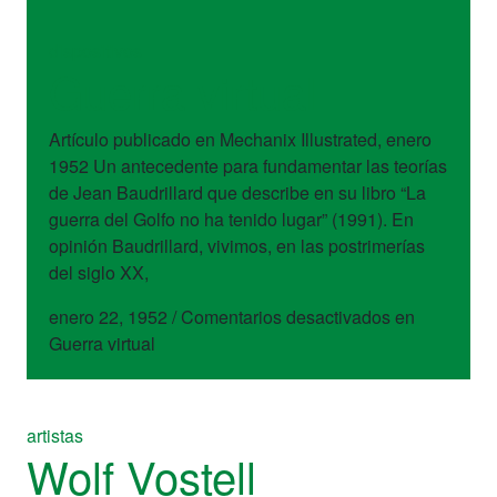
dispositivos
Guerra virtual
Artículo publicado en Mechanix Illustrated, enero
1952 Un antecedente para fundamentar las teorías
de Jean Baudrillard que describe en su libro “La
guerra del Golfo no ha tenido lugar” (1991). En
opinión Baudrillard, vivimos, en las postrimerías
del siglo XX,
enero 22, 1952
/
Comentarios desactivados
en
Guerra virtual
artistas
Wolf Vostell