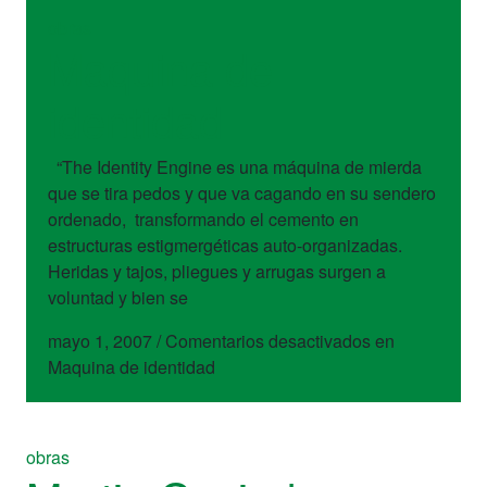
obras
Maquina de
identidad
“The Identity Engine es una máquina de mierda
que se tira pedos y que va cagando en su sendero
ordenado, transformando el cemento en
estructuras estigmergéticas auto-organizadas.
Heridas y tajos, pliegues y arrugas surgen a
voluntad y bien se
mayo 1, 2007
/
Comentarios desactivados
en
Maquina de identidad
obras