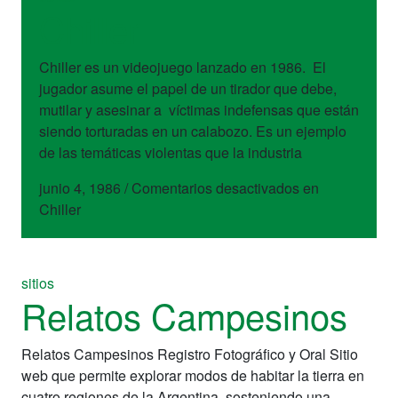
Chiller
Chiller es un videojuego lanzado en 1986. El
jugador asume el papel de un tirador que debe,
mutilar y asesinar a víctimas indefensas que están
siendo torturadas en un calabozo. Es un ejemplo
de las temáticas violentas que la industria
junio 4, 1986
/
Comentarios desactivados
en
Chiller
sitios
Relatos Campesinos
Relatos Campesinos Registro Fotográfico y Oral Sitio
web que permite explorar modos de habitar la tierra en
cuatro regiones de la Argentina, sosteniendo una