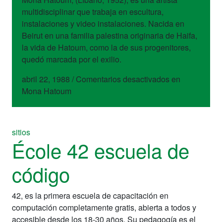
multidisciplinar que trabaja en escultura,
instalaciones y video instalaciones. Nacida en
Beirut en una familia palestina originaria de Haifa,
la vida de Hatoum, como la de sus progenitores,
quedó marcada por el exilio.
abril 22, 1988
/
Comentarios desactivados
en
Mona Hatoum
sitios
École 42 escuela de
código
42, es la primera escuela de capacitación en
computación completamente gratis, abierta a todos y
accesible desde los 18-30 años. Su pedagogía es el