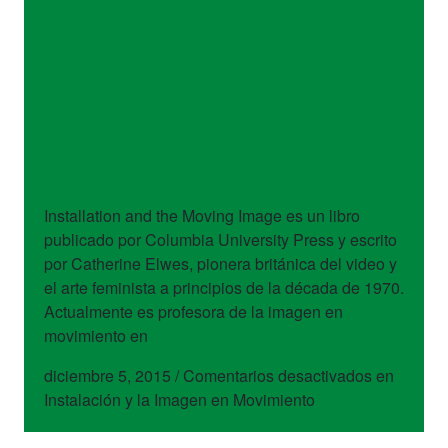
libros
Instalación y la
Imagen en
Movimiento
Installation and the Moving Image es un libro
publicado por Columbia University Press y escrito
por Catherine Elwes, pionera británica del video y
el arte feminista a principios de la década de 1970.
Actualmente es profesora de la imagen en
movimiento en
diciembre 5, 2015
/
Comentarios desactivados
en
Instalación y la Imagen en Movimiento