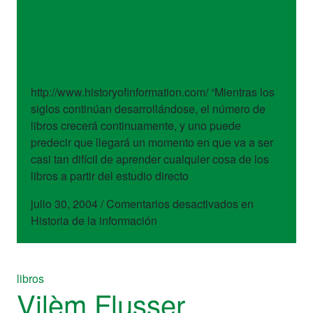
sitios
Historia de la
información
http://www.historyofinformation.com/ “Mientras los
siglos continúan desarrollándose, el número de
libros crecerá continuamente, y uno puede
predecir que llegará un momento en que va a ser
casi tan difícil de aprender cualquier cosa de los
libros a partir del estudio directo
julio 30, 2004
/
Comentarios desactivados
en
Historia de la información
libros
Vilèm Flusser