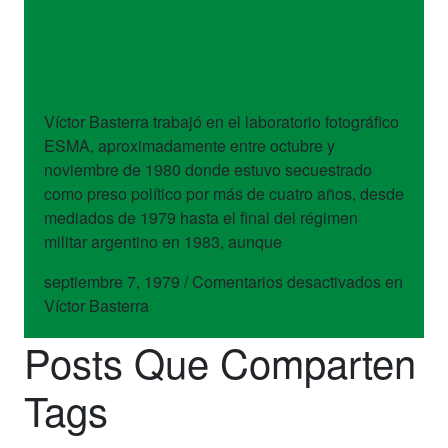
artistas
Víctor Basterra
Víctor Basterra trabajó en el laboratorio fotográfico
ESMA, aproximadamente entre octubre y
noviembre de 1980 donde estuvo secuestrado
como preso político por más de cuatro años, desde
mediados de 1979 hasta el final del régimen
militar argentino en 1983, aunque
septiembre 7, 1979
/
Comentarios desactivados
en
Víctor Basterra
Posts Que Comparten
Tags