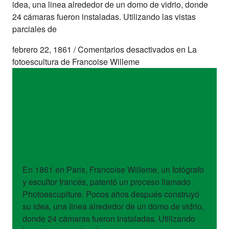
idea, una linea alrededor de un domo de vidrio, donde
24 cámaras fueron instaladas. Utilizando las vistas
parciales de
febrero 22, 1861
/
Comentarios desactivados
en La
fotoescultura de Francoise Willeme
dispositivos
La fotoescultura de
Francoise Willeme
En 1861 en Paris, Francoise Willeme, un fotógrafo
y escultor francés, patentó un proceso llamado
Photoescuplture. Pocos años después construyó
su idea, una linea alrededor de un domo de vidrio,
donde 24 cámaras fueron instaladas. Utilizando