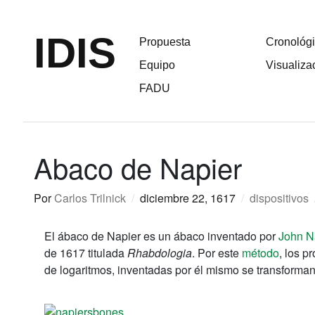
IDIS
Propuesta
Cronológ
Equipo
Visualiza
FADU
Abaco de Napier
Por
Carlos Trilnick
/
diciembre 22, 1617
/
dispositivos
El ábaco de Napier es un ábaco inventado por
John N
de 1617 titulada
Rhabdologia
. Por este
método
, los p
de logaritmos, inventadas por él mismo se transforman 