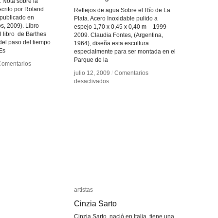
 Nota sobre la
escrito por Roland
Reflejos de agua Sobre el Río de La
(publicado en
Plata. Acero Inoxidable pulido a
s, 2009). Libro
espejo 1,70 x 0,45 x 0,40 m – 1999 –
l libro de Barthes
2009. Claudia Fontes, (Argentina,
del paso del tiempo
1964), diseña esta escultura
 Es
especialmente para ser montada en el
Parque de la
Comentarios
Comentarios
julio 12, 2009
julio 12, 2009
/
/
Comentarios
Comentarios
en
en
desactivados
desactivados
ara
ara
Reconstrucción
Reconstrucción
da
da
del
del
retrato
retrato
de
de
Pablo
Pablo
Míguez
Míguez
artistas
artistas
Cinzia Sarto
Cinzia Sarto
Cinzia Sarto, nació en Italia, tiene una