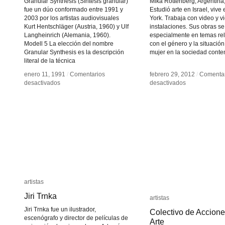
Granular Synthesis (Síntesis granular)
Mika Rottenberg, Argentina
fue un dúo conformado entre 1991 y
Estudió arte en Israel, viv
2003 por los artistas audiovisuales
York. Trabaja con video y v
Kurt Hentschläger (Austria, 1960) y Ulf
instalaciones. Sus obras se
Langheinrich (Alemania, 1960).
especialmente en temas re
Modell 5 La elección del nombre
con el género y la situación
Granular Synthesis es la descripción
mujer en la sociedad cont
literal de la técnica
enero 11, 1991
enero 11, 1991
/
/
Comentarios
Comentarios
febrero 29, 2012
febrero 29, 2012
/
/
Comentar
Comentar
en
en
en
en
desactivados
desactivados
desactivados
desactivados
Granular
Granular
Mika
Mika
Synthesis
Synthesis
Rottenberg
Rottenberg
artistas
artistas
Jiri Trnka
Jiri Trnka
artistas
artistas
Jiri Trnka fue un ilustrador,
Colectivo de Accione
Colectivo de Accione
escenógrafo y director de películas de
Arte
Arte