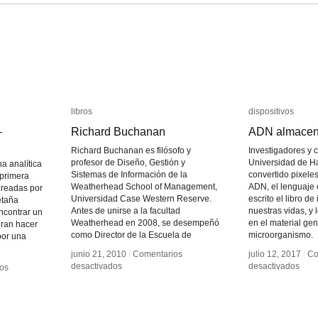
libros
libros
dispositivos
dispositivos
–
–
Richard Buchanan
Richard Buchanan
ADN almacena
ADN almacena
Richard Buchanan es filósofo y
Investigadores y c
profesor de Diseño, Gestión y
Universidad de H
a analítica
Sistemas de Información de la
convertido pixele
 primera
Weatherhead School of Management,
ADN, el lenguaje 
readas por
Universidad Case Western Reserve.
escrito el libro de
etaña
Antes de unirse a la facultad
nuestras vidas, y
ncontrar un
Weatherhead en 2008, se desempeñó
en el material ge
eran hacer
como Director de la Escuela de
microorganismo.
por una
junio 21, 2010
junio 21, 2010
/
/
Comentarios
Comentarios
julio 12, 2017
julio 12, 2017
/
/
Co
Co
en
en
en
en
desactivados
desactivados
desactivados
desactivados
os
os
Richard
Richard
ADN
ADN
Buchanan
Buchanan
alma
alma
digit
digit