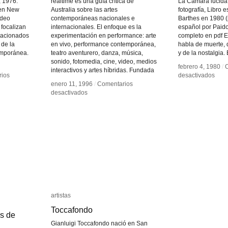
, 1976.
realtime es una guía crítica de
La Cámara lúcida.
e en New
Australia sobre las artes
fotografía, Libro 
ideo
contemporáneas nacionales e
Barthes en 1980 
 focalizan
internacionales. El enfoque es la
español por Paido
lacionados
experimentación en performance: arte
completo en pdf E
 de la
en vivo, performance contemporánea,
habla de muerte, 
emporánea.
teatro aventurero, danza, música,
y de la nostalgia.
sonido, fotomedia, cine, video, medios
febrero 4, 1980
febrero 4, 1980
/
/
interactivos y artes híbridas. Fundada
en
en
ios
ios
desactivados
desactivados
La
La
enero 11, 1996
enero 11, 1996
/
/
Comentarios
Comentarios
en
en
cám
cám
desactivados
desactivados
realtime
realtime
lúci
lúci
artistas
artistas
Toccafondo
Toccafondo
s de
s de
Gianluigi Toccafondo nació en San