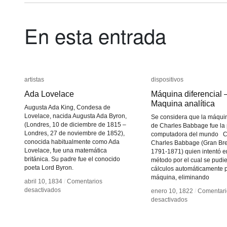
En esta entrada
artistas
artistas
dispositivos
dispositivos
Ada Lovelace
Ada Lovelace
Máquina diferencial 
Máquina diferencial 
Maquina analítica
Maquina analítica
Augusta Ada King, Condesa de
Lovelace, nacida Augusta Ada Byron,
Se considera que la máquin
(Londres, 10 de diciembre de 1815 –
de Charles Babbage fue la
Londres, 27 de noviembre de 1852),
computadora del mundo C
conocida habitualmente como Ada
Charles Babbage (Gran Br
Lovelace, fue una matemática
1791-1871) quien intentó e
británica. Su padre fue el conocido
método por el cual se pudi
poeta Lord Byron.
cálculos automáticamente 
máquina, eliminando
abril 10, 1834
abril 10, 1834
/
/
Comentarios
Comentarios
en
en
desactivados
desactivados
enero 10, 1822
enero 10, 1822
/
/
Comentari
Comentari
Ada
Ada
en
en
desactivados
desactivados
Lovelace
Lovelace
Máquina
Máquina
diferencial
diferencial
–
–