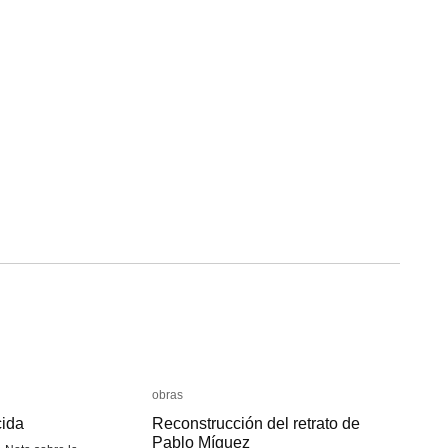
obras
obras
cida
cida
Reconstrucción del retrato de
Reconstrucción del retrato de
Pablo Míguez
Pablo Míguez