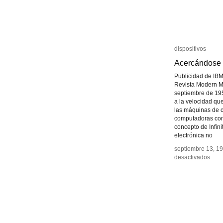
dispositivos
dispositivos
Acercándose a
Acercándose a
Publicidad de IBM
Revista Modern M
septiembre de 19
a la velocidad qu
las máquinas de c
computadoras com
concepto de Infini
electrónica no
septiembre 13, 1
septiembre 13, 1
en
en
desactivados
desactivados
Acer
Acer
al
al
Infini
Infini