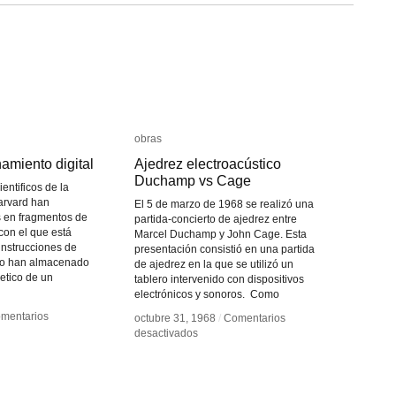
obras
obras
miento digital
miento digital
Ajedrez electroacústico
Ajedrez electroacústico
Duchamp vs Cage
Duchamp vs Cage
ientificos de la
arvard han
El 5 de marzo de 1968 se realizó una
s en fragmentos de
partida-concierto de ajedrez entre
con el que está
Marcel Duchamp y John Cage. Esta
 instrucciones de
presentación consistió en una partida
 lo han almacenado
de ajedrez en la que se utilizó un
netico de un
tablero intervenido con dispositivos
electrónicos y sonoros. Como
mentarios
mentarios
octubre 31, 1968
octubre 31, 1968
/
/
Comentarios
Comentarios
en
en
desactivados
desactivados
Ajedrez
Ajedrez
cenamiento
cenamiento
electroacústico
electroacústico
al
al
Duchamp
Duchamp
vs
vs