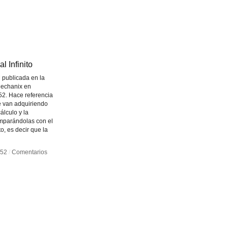
Cage
Cage
l Infinito
l Infinito
 publicada en la
echanix en
52. Hace referencia
e van adquiriendo
álculo y la
parándolas con el
to, es decir que la
952
952
/
/
Comentarios
Comentarios
cándose
cándose
to
to