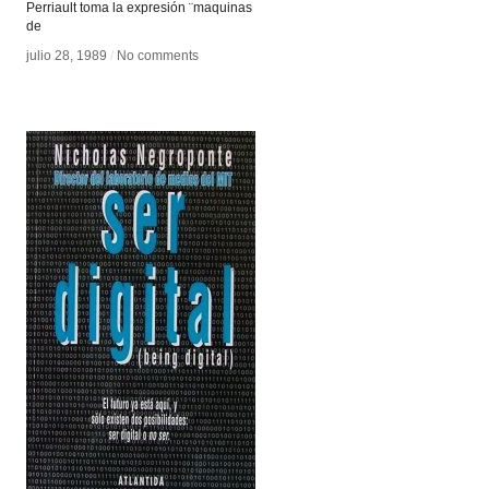
Perriault toma la expresión ¨maquinas
de
julio 28, 1989
julio 28, 1989
/
/
No comments
No comments