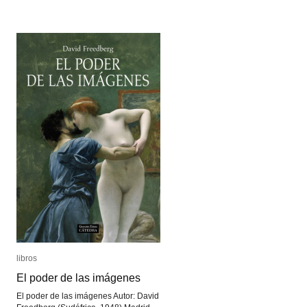
de
de
Mecanismos
Mecanismos
Ingeniosos
Ingeniosos
libros
libros
El poder de las imágenes
El poder de las imágenes
El poder de las imágenes Autor: David