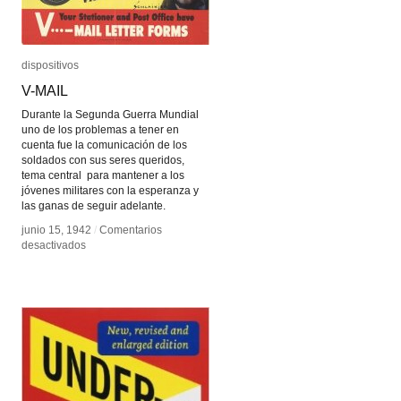
dispositivos
dispositivos
V-MAIL
V-MAIL
Durante la Segunda Guerra Mundial
uno de los problemas a tener en
cuenta fue la comunicación de los
soldados con sus seres queridos,
tema central para mantener a los
jóvenes militares con la esperanza y
las ganas de seguir adelante.
junio 15, 1942
junio 15, 1942
/
/
Comentarios
Comentarios
en
en
desactivados
desactivados
V-
V-
MAIL
MAIL