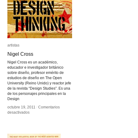
artistas
artistas
Nigel Cross
Nigel Cross
Nigel Cross es un académico,
educador e investigador británico
sobre diseño, profesor emérito de
estudios de diseño en The Open
University (Reino Unido) y reactor jefe
de la revista “Design Studies”. Es una
de los personajes principales en la
Design
octubre 19, 2011
octubre 19, 2011
/
/
Comentarios
Comentarios
en
en
desactivados
desactivados
Nigel
Nigel
Cross
Cross