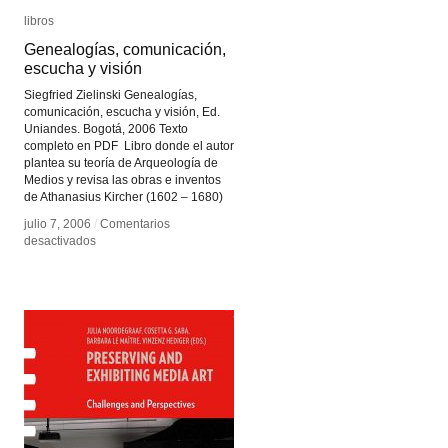
libros
libros
Genealogías, comunicación,
Genealogías, comunicación,
escucha y visión
escucha y visión
Siegfried Zielinski Genealogías,
comunicación, escucha y visión, Ed.
Uniandes. Bogotá, 2006 Texto
completo en PDF Libro donde el autor
plantea su teoría de Arqueología de
Medios y revisa las obras e inventos
de Athanasius Kircher (1602 – 1680)
julio 7, 2006
julio 7, 2006
/
/
Comentarios
Comentarios
en
en
desactivados
desactivados
Genealogías,
Genealogías,
comunicación,
comunicación,
escucha
escucha
y
y
visión
visión