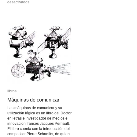
en
en
desactivados
desactivados
Preserving
Preserving
and
and
Exhibiting
Exhibiting
Media
Media
Art
Art
libros
libros
Máquinas de comunicar
Máquinas de comunicar
Las máquinas de comunicar y su
utilización lógica es un libro del Doctor
en letras e investigador de medios e
innovación francés Jacques Perriault.
El libro cuenta con la introducción del
compositor Pierre Schaeffer, de quien