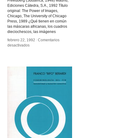
Freedberg (Sudáfrica, 1948) Madrid,
Ediciones Cátedra, S.A., 1992 Título
original: The Power of Images,
Chicago, The University of Chicago
Press, 1989 ¿Qué tienen en común
las máscaras africanas, los cuadros
dieciochescos, las imágenes
febrero 22, 1992
febrero 22, 1992
/
/
Comentarios
Comentarios
en
en
desactivados
desactivados
El
El
poder
poder
de
de
las
las
imágenes
imágenes