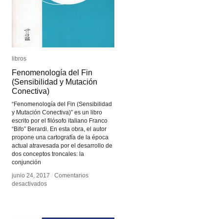
libros
libros
Fenomenología del Fin
Fenomenología del Fin
(Sensibilidad y Mutación
(Sensibilidad y Mutación
Conectiva)
Conectiva)
“Fenomenología del Fin (Sensibilidad
y Mutación Conectiva)” es un libro
escrito por el filósofo italiano Franco
“Bifo” Berardi. En esta obra, el autor
propone una cartografía de la época
actual atravesada por el desarrollo de
dos conceptos troncales: la
conjunción
junio 24, 2017
junio 24, 2017
/
/
Comentarios
Comentarios
en
en
desactivados
desactivados
Fenomenología
Fenomenología
del
del
Fin
Fin
(Sensibilidad
(Sensibilidad