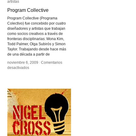
artistas
artistas
Program Collective
Program Collective
Program Collective (Programa
Colectivo) fue concebido por cuatro
diseñadores y artistas que trabajan
como socios creativos a través de
fronteras disciplinarias: Mona Kim,
Todd Palmer, Olga Subirós y Simon
Taylor. Trabajando desde hace más
de una década a partir de
noviembre 6, 2009
noviembre 6, 2009
/
/
Comentarios
Comentarios
en
en
desactivados
desactivados
Program
Program
Collective
Collective