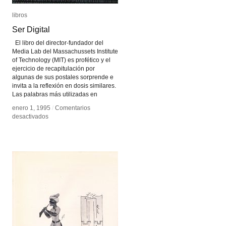
libros
libros
Ser Digital
Ser Digital
El libro del director-fundador del
Media Lab del Massachussets Institute
of Technology (MIT) es profético y el
ejercicio de recapitulación por
algunas de sus postales sorprende e
invita a la reflexión en dosis similares.
Las palabras más utilizadas en
enero 1, 1995
enero 1, 1995
/
/
Comentarios
Comentarios
en
en
desactivados
desactivados
Ser
Ser
Digital
Digital