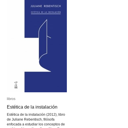
y
y
Mutación
Mutación
Conectiva)
Conectiva)
libros
libros
Estética de la instalación
Estética de la instalación
Estética de la instalación (2012), libro
de Juliane Rebentisch, filósofa
enfocada a estudiar los conceptos de