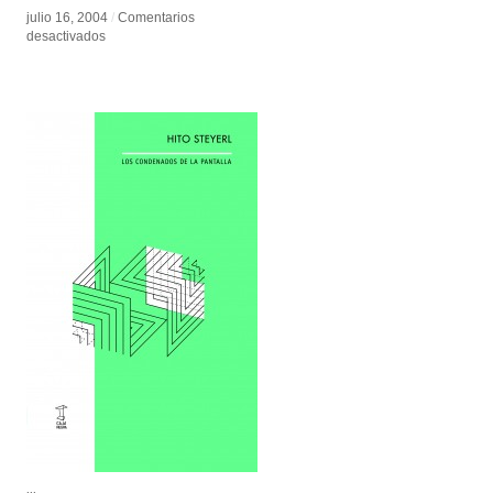
julio 16, 2004
julio 16, 2004
/
/
Comentarios
Comentarios
en
en
desactivados
desactivados
Kees
Kees
Dorst
Dorst