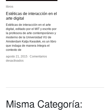
libros
libros
Estéticas de interacción en el
Estéticas de interacción en el
arte digital
arte digital
Estéticas de interacción en el arte
digital, editado por el MIT y escrito por
la profesora de arte contemporáneo y
moderno de la Universidad VU de
Amsterdam Katja Kwastek, es un libro
que indaga de manera íntegra el
contexto de
agosto 21, 2015
agosto 21, 2015
/
/
Comentarios
Comentarios
en
en
desactivados
desactivados
Estéticas
Estéticas
de
de
interacción
interacción
en
en
el
el
arte
arte
digital
digital
Misma Categoría: