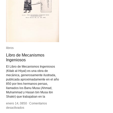
libros
libros
Libro de Mecanismos
Libro de Mecanismos
Ingeniosos
Ingeniosos
El Libro de Mecanismos Ingeniosos
(Kitab al-Hiyal) es una obra de
mecánica, generosamente ilustrada,
publicada aproximadamente en el año
850 por tres hermanos persas,
llamados los Banu Musa (Ahmad,
Muhammad y Hasan bin Musa ibn
Shakir) que trabajaban en la
enero 14, 0850
enero 14, 0850
/
/
Comentarios
Comentarios
en
en
desactivados
desactivados
Libro
Libro