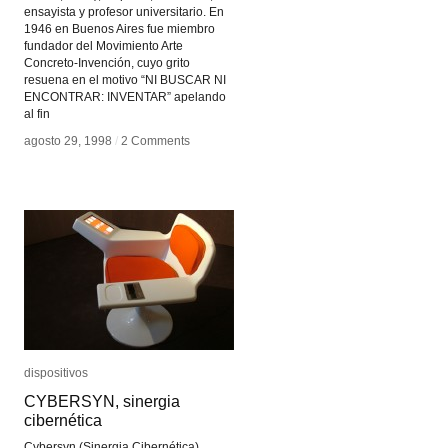
ensayista y profesor universitario. En
1946 en Buenos Aires fue miembro
fundador del Movimiento Arte
Concreto-Invención, cuyo grito
resuena en el motivo “NI BUSCAR NI
ENCONTRAR: INVENTAR” apelando
al fin
agosto 29, 1998
agosto 29, 1998
/
/
2 Comments
2 Comments
dispositivos
dispositivos
CYBERSYN, sinergia
CYBERSYN, sinergia
cibernética
cibernética
Cybersyn (Sinergia Cibernética),