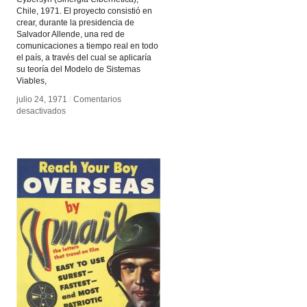
Chile, 1971. El proyecto consistió en
crear, durante la presidencia de
Salvador Allende, una red de
comunicaciones a tiempo real en todo
el país, a través del cual se aplicaría
su teoría del Modelo de Sistemas
Viables,
julio 24, 1971
julio 24, 1971
/
/
Comentarios
Comentarios
en
en
desactivados
desactivados
CYBERSYN,
CYBERSYN,
sinergia
sinergia
cibernética
cibernética