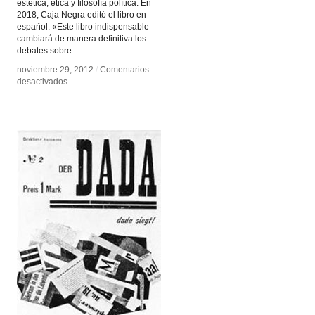
estética, ética y filosofía política. En
2018, Caja Negra editó el libro en
español. «Este libro indispensable
cambiará de manera definitiva los
debates sobre
noviembre 29, 2012
noviembre 29, 2012
/
/
Comentarios
Comentarios
en
en
desactivados
desactivados
Estética
Estética
de
de
la
la
instalación
instalación