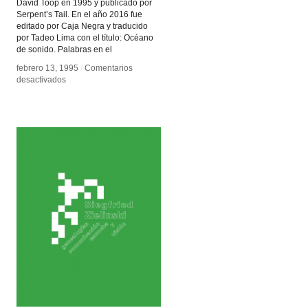
David Toop en 1995 y publicado por
Serpent’s Tail. En el año 2016 fue
editado por Caja Negra y traducido
por Tadeo Lima con el título: Océano
de sonido. Palabras en el
febrero 13, 1995
febrero 13, 1995
/
/
Comentarios
Comentarios
en
en
desactivados
desactivados
Océano
Océano
de
de
sonido
sonido