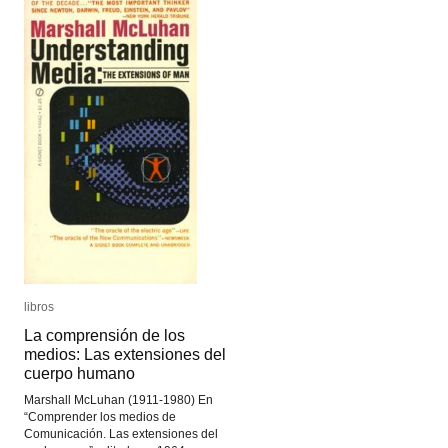
libros
libros
La comprensión de los
La comprensión de los
medios: Las extensiones del
medios: Las extensiones del
cuerpo humano
cuerpo humano
Marshall McLuhan (1911-1980) En
“Comprender los medios de
Comunicación. Las extensiones del