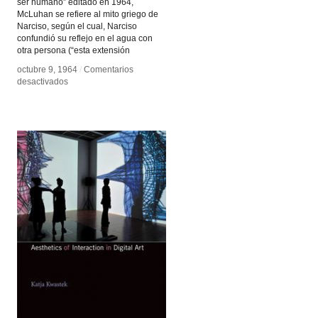
ser humano” editado en 1964,
McLuhan se refiere al mito griego de
Narciso, según el cual, Narciso
confundió su reflejo en el agua con
otra persona (“esta extensión
octubre 9, 1964
octubre 9, 1964
/
/
Comentarios
Comentarios
en
en
desactivados
desactivados
La
La
comprensión
comprensión
de
de
los
los
medios:
medios:
Las
Las
extensiones
extensiones
del
del
cuerpo
cuerpo
humano
humano