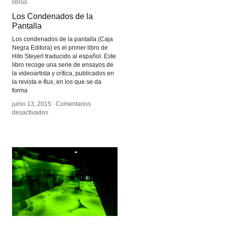
libros
libros
Los Condenados de la
Los Condenados de la
Pantalla
Pantalla
Los condenados de la pantalla (Caja
Negra Editora) es el primer libro de
Hito Steyerl traducido al español. Este
libro recoge una serie de ensayos de
la videoartista y crítica, publicados en
la revista e-flux, en los que se da
forma
junio 13, 2015
junio 13, 2015
/
/
Comentarios
Comentarios
en
en
desactivados
desactivados
Los
Los
Condenados
Condenados
de
de
la
la
Pantalla
Pantalla