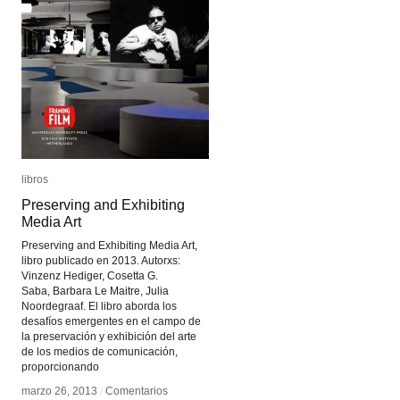
libros
libros
Preserving and Exhibiting
Preserving and Exhibiting
Media Art
Media Art
Preserving and Exhibiting Media Art,
libro publicado en 2013. Autorxs:
Vinzenz Hediger, Cosetta G.
Saba, Barbara Le Maitre, Julia
Noordegraaf. El libro aborda los
desafíos emergentes en el campo de
la preservación y exhibición del arte
de los medios de comunicación,
proporcionando
marzo 26, 2013
marzo 26, 2013
/
/
Comentarios
Comentarios