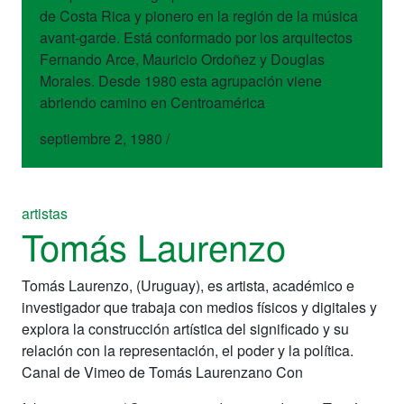
de Costa Rica y pionero en la región de la música
avant-garde. Está conformado por los arquitectos
Fernando Arce, Mauricio Ordoñez y Douglas
Morales. Desde 1980 esta agrupación viene
abriendo camino en Centroamérica
septiembre 2, 1980
/
One Comment
artistas
Tomás Laurenzo
Tomás Laurenzo, (Uruguay), es artista, académico e
investigador que trabaja con medios físicos y digitales y
explora la construcción artística del significado y su
relación con la representación, el poder y la política.
Canal de Vimeo de Tomás Laurenzano Con