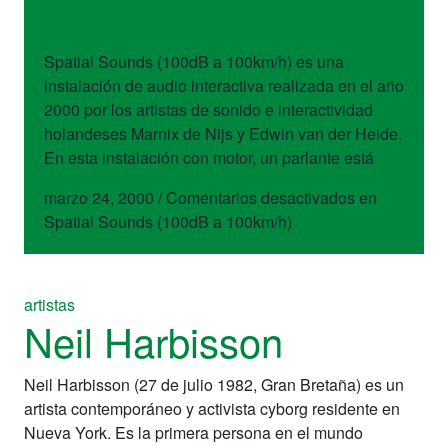
(100dB a 100km/h)
Spatial Sounds (100dB a 100km/h) es una
instalación de audio interactiva realizada en el año
2000 por los artistas de sonido e interactividad
holandeses Marnix de Nijs y Edwin van der Heide.
En esta instalación con motor, un parlante está
marzo 24, 2000
/
Comentarios desactivados
en
Spatial Sounds (100dB a 100km/h)
artistas
Neil Harbisson
Neil Harbisson (27 de julio 1982, Gran Bretaña) es un
artista contemporáneo y activista cyborg residente en
Nueva York. Es la primera persona en el mundo