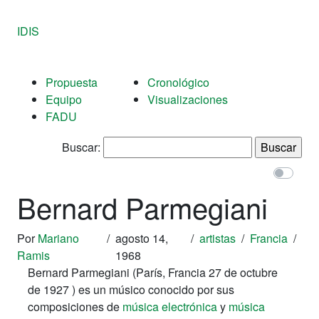
IDIS
Propuesta
Cronológico
Equipo
Visualizaciones
FADU
Buscar:
Bernard Parmegiani
Por
Mariano
/
agosto 14,
/
artistas
/
Francia
/
Ramis
1968
Bernard Parmegiani (París, Francia 27 de octubre
de 1927 ) es un músico conocido por sus
composiciones de
música electrónica
y
música