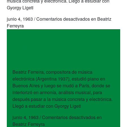
música concreta y electrónica. Llegó a estudiar con
Gyorgy Ligeti
junio 4, 1963
/
Comentarios desactivados
en Beatriz
Ferreyra
artistas
Beatriz Ferreyra
Beatriz Ferreira, compositora de música
electrónica (Argentina 1937), estudió piano en
Buenos Aires y luego se mudó a París, donde se
interiorizó en armonía, análisis musical, para
después pasar a la música concreta y electrónica.
Llegó a estudiar con Gyorgy Ligeti
junio 4, 1963
/
Comentarios desactivados
en
Beatriz Ferreyra