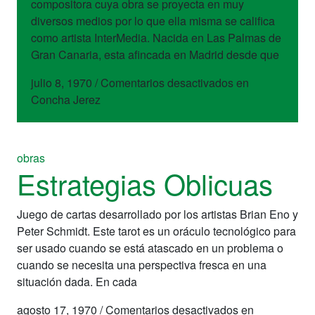
compositora cuya obra se proyecta en muy
diversos medios por lo que ella misma se califica
como artista InterMedia. Nacida en Las Palmas de
Gran Canaria, esta afincada en Madrid desde que
julio 8, 1970
/
Comentarios desactivados
en
Concha Jerez
obras
Estrategias Oblicuas
Juego de cartas desarrollado por los artistas Brian Eno y
Peter Schmidt. Este tarot es un oráculo tecnológico para
ser usado cuando se está atascado en un problema o
cuando se necesita una perspectiva fresca en una
situación dada. En cada
agosto 17, 1970
/
Comentarios desactivados
en