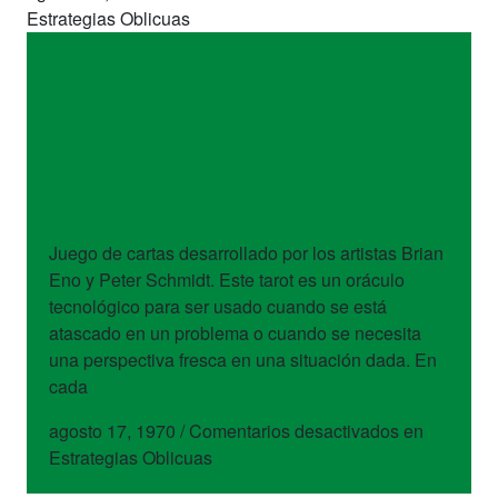
Estrategias Oblicuas
obras
Estrategias
Oblicuas
Juego de cartas desarrollado por los artistas Brian
Eno y Peter Schmidt. Este tarot es un oráculo
tecnológico para ser usado cuando se está
atascado en un problema o cuando se necesita
una perspectiva fresca en una situación dada. En
cada
agosto 17, 1970
/
Comentarios desactivados
en
Estrategias Oblicuas