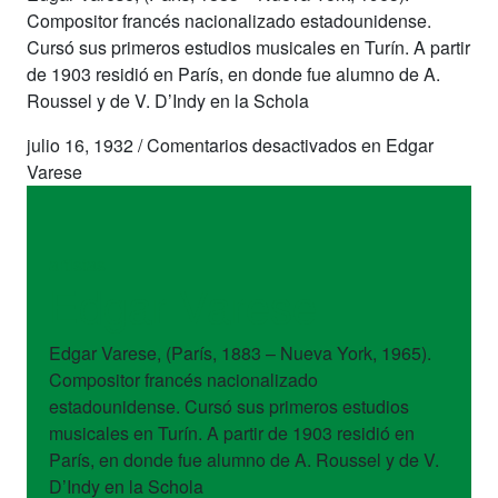
Compositor francés nacionalizado estadounidense.
Cursó sus primeros estudios musicales en Turín. A partir
de 1903 residió en París, en donde fue alumno de A.
Roussel y de V. D’Indy en la Schola
julio 16, 1932
/
Comentarios desactivados
en Edgar
Varese
artistas
Edgar Varese
Edgar Varese, (París, 1883 – Nueva York, 1965).
Compositor francés nacionalizado
estadounidense. Cursó sus primeros estudios
musicales en Turín. A partir de 1903 residió en
París, en donde fue alumno de A. Roussel y de V.
D’Indy en la Schola