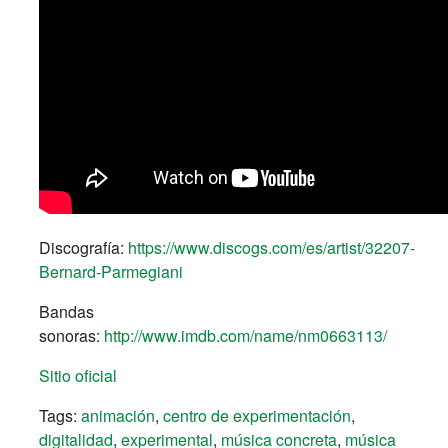
Discografía:
https://www.discogs.com/es/artist/32207-
Bernard-Parmegiani
Bandas
sonoras:
http://www.imdb.com/name/nm0663113/
Sitio oficial
Tags:
animación
,
centro de experimentación
,
digitalidad
,
experimental
,
música concreta
,
música