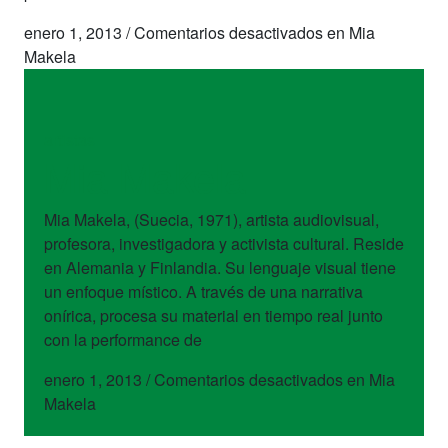
enero 1, 2013
/
Comentarios desactivados
en Mia
Makela
artistas
Mia Makela
Mia Makela, (Suecia, 1971), artista audiovisual,
profesora, investigadora y activista cultural. Reside
en Alemania y Finlandia. Su lenguaje visual tiene
un enfoque místico. A través de una narrativa
onírica, procesa su material en tiempo real junto
con la performance de
enero 1, 2013
/
Comentarios desactivados
en Mia
Makela