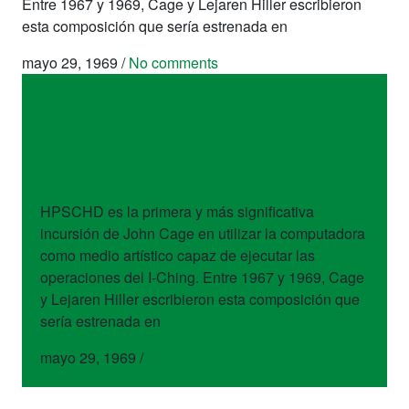
Entre 1967 y 1969, Cage y Lejaren Hiller escribieron
esta composición que sería estrenada en
mayo 29, 1969
/
No comments
obras
HPSCHD
HPSCHD es la primera y más significativa
incursión de John Cage en utilizar la computadora
como medio artístico capaz de ejecutar las
operaciones del I-Ching. Entre 1967 y 1969, Cage
y Lejaren Hiller escribieron esta composición que
sería estrenada en
mayo 29, 1969
/
No comments