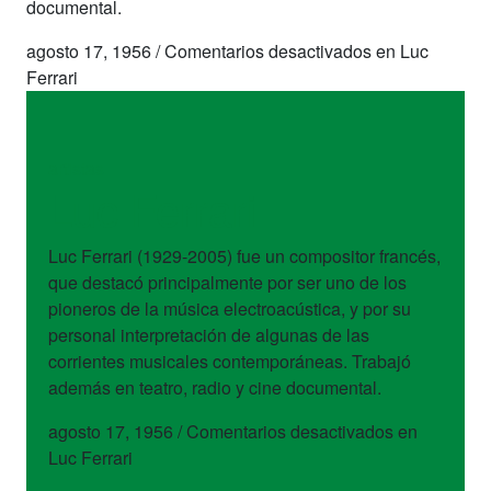
documental.
agosto 17, 1956
/
Comentarios desactivados
en Luc
Ferrari
artistas
Luc Ferrari
Luc Ferrari (1929-2005) fue un compositor francés,
que destacó principalmente por ser uno de los
pioneros de la música electroacústica, y por su
personal interpretación de algunas de las
corrientes musicales contemporáneas. Trabajó
además en teatro, radio y cine documental.
agosto 17, 1956
/
Comentarios desactivados
en
Luc Ferrari