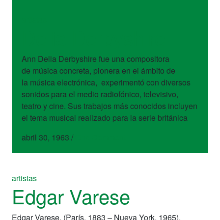
artistas
Delia Derbyshire
Ann Delia Derbyshire fue una compositora
de música concreta, pionera en el ámbito de
la música electrónica, experimentó con diversos
sonidos para el medio radiofónico, televisivo,
teatro y cine. Sus trabajos más conocidos incluyen
el tema musical realizado para la serie británica
abril 30, 1963
/
One Comment
artistas
Edgar Varese
Edgar Varese, (París, 1883 – Nueva York, 1965).