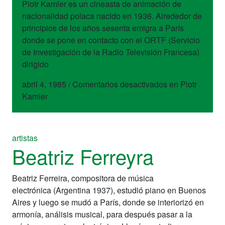
Piotr Kamler es un cineasta de animación de
nacionalidad polaca nacido en 1936. Alrededor de
principios de los años sesenta emigra a París
donde se pone en contacto con el ORTF (Servicio
de Investigación de la Radio Televisión Francesa)
dirigido
abril 4, 1985
/
Comentarios desactivados
en Piotr
Kamler
artistas
Beatriz Ferreyra
Beatriz Ferreira, compositora de música
electrónica (Argentina 1937), estudió piano en Buenos
Aires y luego se mudó a París, donde se interiorizó en
armonía, análisis musical, para después pasar a la