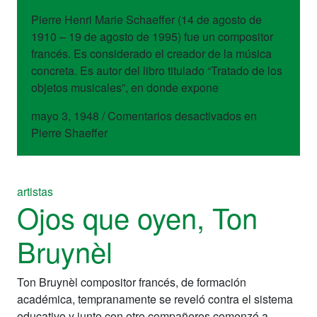
Pierre Henri Marie Schaeffer (14 de agosto de
1910 – 19 de agosto de 1995) fue un compositor
francés. Es considerado el creador de la música
concreta. Es autor del libro titulado “Tratado de los
objetos musicales”, en donde expone
mayo 3, 1948
/
Comentarios desactivados
en
Pierre Shaeffer
artistas
Ojos que oyen, Ton
Bruynèl
Ton Bruynèl compositor francés, de formación
académica, tempranamente se reveló contra el sistema
educativo y junto con otro compañeros comenzó a