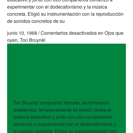
experimentar con el dodecafonísmo y la música
concreta. Eligió su instrumentación con la reproducción
de sonidos concretos de su
junio 10, 1968
/
Comentarios desactivados
en Ojos que
oyen, Ton Bruynèl
artistas
Ojos que oyen, Ton
Bruynèl
Ton Bruynèl compositor francés, de formación
académica, tempranamente se reveló contra el
sistema educativo y junto con otro compañeros
comenzó a experimentar con el dodecafonísmo y
la música concreta. Eligió su instrumentación con