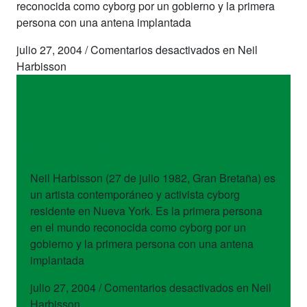
reconocida como cyborg por un gobierno y la primera
persona con una antena implantada
julio 27, 2004
/
Comentarios desactivados
en Neil
Harbisson
artistas
Neil Harbisson
Neil Harbisson (27 de julio 1982, Gran Bretaña) es
un artista contemporáneo y activista cyborg
residente en Nueva York. Es la primera persona
en el mundo reconocida como cyborg por un
gobierno y la primera persona con una antena
implantada
julio 27, 2004
/
Comentarios desactivados
en Neil
Harbisson