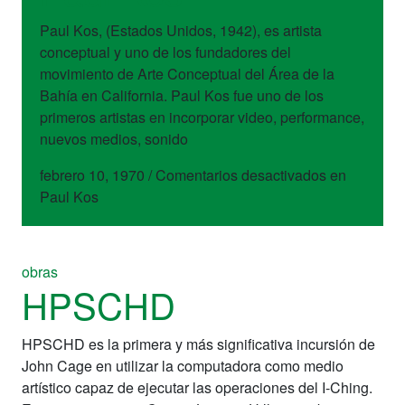
Paul Kos, (Estados Unidos, 1942), es artista
conceptual y uno de los fundadores del
movimiento de Arte Conceptual del Área de la
Bahía en California. Paul Kos fue uno de los
primeros artistas en incorporar video, performance,
nuevos medios, sonido
febrero 10, 1970
/
Comentarios desactivados
en
Paul Kos
obras
HPSCHD
HPSCHD es la primera y más significativa incursión de
John Cage en utilizar la computadora como medio
artístico capaz de ejecutar las operaciones del I-Ching.