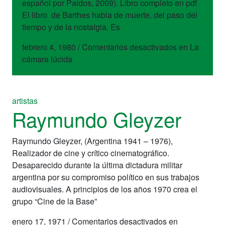
español por Paidos, 2009). Libro completo en pdf
El libro de Barthes habla de muerte, del paso del
tiempo y de la nostalgia. Es
febrero 4, 1980
/
Comentarios desactivados
en La
cámara lúcida
artistas
Raymundo Gleyzer
Raymundo Gleyzer, (Argentina 1941 – 1976),
Realizador de cine y crítico cinematográfico.
Desaparecido durante la última dictadura militar
argentina por su compromiso político en sus trabajos
audiovisuales. A principios de los años 1970 crea el
grupo “Cine de la Base”
enero 17, 1971
/
Comentarios desactivados
en