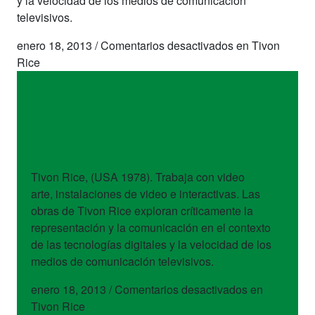
y la velocidad de los medios de comunicación
televisivos.
enero 18, 2013
/
Comentarios desactivados
en Tivon
Rice
artistas
Tivon Rice
Tivon Rice, (USA 1978). Trabaja con video
arte, instalaciones de video e interactivas. Las
obras de Tivon Rice exploran críticamente la
representación y la comunicación en el contexto
de las tecnologías digitales y la velocidad de los
medios de comunicación televisivos.
enero 18, 2013
/
Comentarios desactivados
en
Tivon Rice