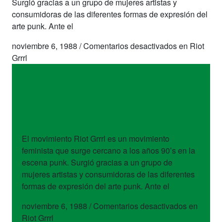
Surgió gracias a un grupo de mujeres artistas y
consumidoras de las diferentes formas de expresión del
arte punk. Ante el
noviembre 6, 1988
/
Comentarios desactivados
en Riot
Grrrl
artistas
Riot Grrrl
El movimiento Riot Grrrl es un movimiento
feminista que surge cercano a los años 90’s en la
escena punk. Surgió gracias a un grupo de
mujeres artistas y consumidoras de las diferentes
formas de expresión del arte punk. Ante el
noviembre 6, 1988
/
Comentarios desactivados
en
Riot Grrrl