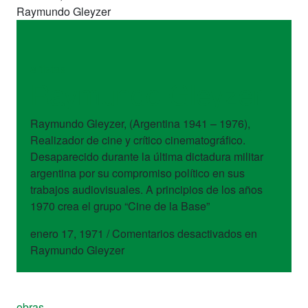
Raymundo Gleyzer
artistas
Raymundo Gleyzer
Raymundo Gleyzer, (Argentina 1941 – 1976),
Realizador de cine y crítico cinematográfico.
Desaparecido durante la última dictadura militar
argentina por su compromiso político en sus
trabajos audiovisuales. A principios de los años
1970 crea el grupo “Cine de la Base”
enero 17, 1971
/
Comentarios desactivados
en
Raymundo Gleyzer
obras