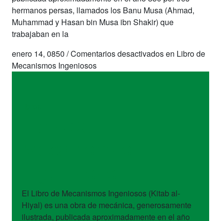
hermanos persas, llamados los Banu Musa (Ahmad,
Muhammad y Hasan bin Musa ibn Shakir) que
trabajaban en la
enero 14, 0850
/
Comentarios desactivados
en Libro de
Mecanismos Ingeniosos
libros
Libro de
Mecanismos
Ingeniosos
El Libro de Mecanismos Ingeniosos (Kitab al-
Hiyal) es una obra de mecánica, generosamente
ilustrada, publicada aproximadamente en el año