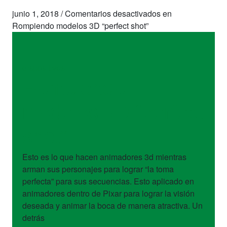
junio 1, 2018
/
Comentarios desactivados
en
Rompiendo modelos 3D “perfect shot”
dispositivos
Rompiendo
modelos 3D “perfect
shot”
Esto es lo que hacen animadores 3d mientras
arman sus personajes para lograr “la toma
perfecta” para sus secuencias. Esto aplicado en
animadores dentro de Pixar para lograr la visión
deseada y animar la boca de manera atractiva. Un
detrás