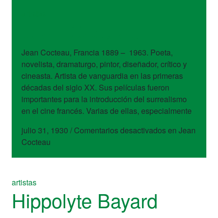
artistas
Jean Cocteau
Jean Cocteau, Francia 1889 – 1963. Poeta,
novelista, dramaturgo, pintor, diseñador, crítico y
cineasta. Artista de vanguardia en las primeras
décadas del siglo XX. Sus películas fueron
importantes para la introducción del surrealismo
en el cine francés. Varias de ellas, especialmente
julio 31, 1930
/
Comentarios desactivados
en Jean
Cocteau
artistas
Hippolyte Bayard