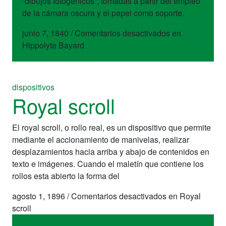
“dibujos fotogénicos”, tomadas a partir del empleo
de la cámara oscura y el papel como soporte.
junio 7, 1840
/
Comentarios desactivados
en
Hippolyte Bayard
dispositivos
Royal scroll
El royal scroll, o rollo real, es un dispositivo que permite
mediante el accionamiento de manivelas, realizar
desplazamientos hacia arriba y abajo de contenidos en
texto e imágenes. Cuando el maletín que contiene los
rollos esta abierto la forma del
agosto 1, 1896
/
Comentarios desactivados
en Royal
scroll