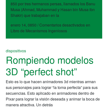
850 por tres hermanos persas, llamados los Banu
Musa (Ahmad, Muhammad y Hasan bin Musa ibn
Shakir) que trabajaban en la
enero 14, 0850
/
Comentarios desactivados
en
Libro de Mecanismos Ingeniosos
dispositivos
Rompiendo modelos
3D “perfect shot”
Esto es lo que hacen animadores 3d mientras arman
sus personajes para lograr “la toma perfecta” para sus
secuencias. Esto aplicado en animadores dentro de
Pixar para lograr la visión deseada y animar la boca de
manera atractiva. Un detrás