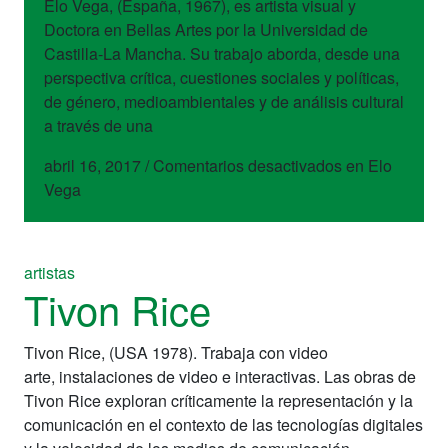
Elo Vega, (España, 1967), es artista visual y
Doctora en Bellas Artes por la Universidad de
Castilla-La Mancha. Su trabajo aborda, desde una
perspectiva crítica, cuestiones sociales y políticas,
de género, medioambientales y de análisis cultural
a través de una
abril 16, 2017
/
Comentarios desactivados
en Elo
Vega
artistas
Tivon Rice
Tivon Rice, (USA 1978). Trabaja con video
arte, instalaciones de video e interactivas. Las obras de
Tivon Rice exploran críticamente la representación y la
comunicación en el contexto de las tecnologías digitales