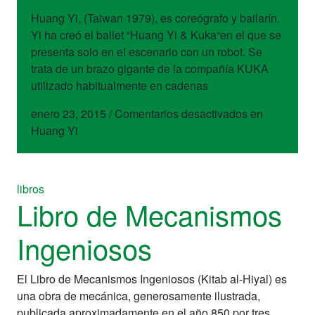
Huang Yi, (Taiwan 1979), es coreógrafo y bailarín.
Yi ha creó el ballet “Huang Yi & Kuka“en el que se
presenta solo en el escenario con un robot. Se
trata de un brazo gigante de la compañía KUKA
utilizado habitualmente en cadenas
enero 23, 2015
/
Comentarios desactivados
en
Huang Yi
libros
Libro de Mecanismos
Ingeniosos
El Libro de Mecanismos Ingeniosos (Kitab al-Hiyal) es
una obra de mecánica, generosamente ilustrada,
publicada aproximadamente en el año 850 por tres