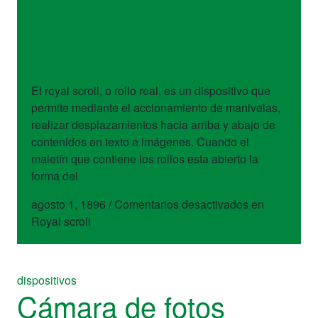
dispositivos
Royal scroll
El royal scroll, o rollo real, es un dispositivo que
permite mediante el accionamiento de manivelas,
realizar desplazamientos hacia arriba y abajo de
contenidos en texto e imágenes. Cuando el
maletín que contiene los rollos esta abierto la
forma del
agosto 1, 1896
/
Comentarios desactivados
en
Royal scroll
dispositivos
Cámara de fotos