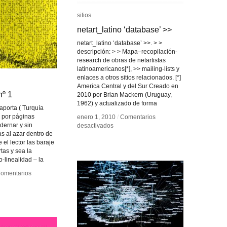
sitios
sitios
netart_latino ‘database’ >>
netart_latino ‘database’ >>
netart_latino ‘database’ >>. > >
descripción: > > Mapa–recopilación-
research de obras de netartistas
latinoamericanos[*], >> mailing-lists y
enlaces a otros sitios relacionados. [*]
America Central y del Sur Creado en
nº 1
nº 1
2010 por Brian Mackern (Uruguay,
1962) y actualizado de forma
porta ( Turquía
 por páginas
enero 1, 2010
enero 1, 2010
/
/
Comentarios
Comentarios
dernar y sin
en
en
desactivados
desactivados
s al azar dentro de
netart_latino
netart_latino
 el lector las baraje
‘database’
‘database’
tas y sea la
>>
>>
o-linealidad – la
omentarios
omentarios
osition
osition