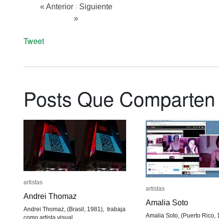
« Anterior
/
Siguiente
»
Tweet
Posts Que Comparten
artistas
artistas
artistas
artistas
Andrei Thomaz
Andrei Thomaz
Amalia Soto
Amalia Soto
Andrei Thomaz, (Brasil, 1981), trabaja
Amalia Soto, (Puerto Rico, 
como artista visual,