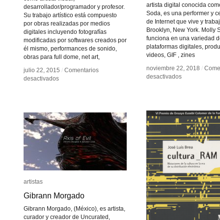
artista digital conocida com
desarrollador/programador y profesor.
Soda, es una performer y c
Su trabajo artístico está compuesto
de Internet que vive y traba
por obras realizadas por medios
Brooklyn, New York. Molly 
digitales incluyendo fotografías
funciona en una variedad 
modificadas por softwares creados por
plataformas digitales, prod
él mismo, performances de sonido,
videos, GIF , zines
obras para full dome, net art,
noviembre 22, 2018
noviembre 22, 2018
/
/
Comen
Comen
julio 22, 2015
julio 22, 2015
/
/
Comentarios
Comentarios
en
en
desactivados
desactivados
en
en
desactivados
desactivados
Amalia
Amalia
Andrei
Andrei
Soto
Soto
Thomaz
Thomaz
artistas
artistas
Gibrann Morgado
Gibrann Morgado
Gibrann Morgado, (México), es artista,
curador y creador de Uncurated,