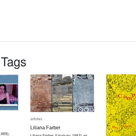
 Tags
artistas
artistas
Liliana Farber
Liliana Farber
1989),
Liliana Farber, (Uruguay, 1983), es