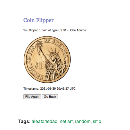
Tags:
aleatoriedad
,
net art
,
random
,
sitio