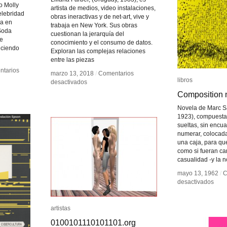
o Molly
artista de medios, video instalaciones,
elebridad
obras ineractivas y de net-art, vive y
ja en
trabaja en New York. Sus obras
Soda
cuestionan la jerarquía del
de
conocimiento y el consumo de datos.
uciendo
Exploran las complejas relaciones
entre las piezas
tarios
tarios
marzo 13, 2018
marzo 13, 2018
/
/
Comentarios
Comentarios
libros
libros
en
en
desactivados
desactivados
Liliana
Liliana
Composition 
Composition 
Farber
Farber
Novela de Marc Sa
1923), compuesta
sueltas, sin encua
numerar, colocada
una caja, para que
como si fueran car
casualidad -y la n
mayo 13, 1962
mayo 13, 1962
/
/
C
C
en
en
desactivados
desactivados
Comp
Comp
nº
nº
1
1
artistas
artistas
0100101110101101.org
0100101110101101.org