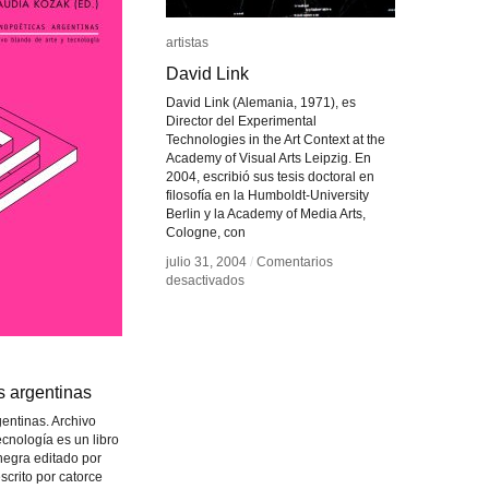
artistas
artistas
David Link
David Link
David Link (Alemania, 1971), es
Director del Experimental
Technologies in the Art Context at the
Academy of Visual Arts Leipzig. En
2004, escribió sus tesis doctoral en
filosofía en la Humboldt-University
Berlin y la Academy of Media Arts,
Cologne, con
julio 31, 2004
julio 31, 2004
/
/
Comentarios
Comentarios
en
en
desactivados
desactivados
David
David
Link
Link
s argentinas
s argentinas
entinas. Archivo
ecnología es un libro
negra editado por
scrito por catorce