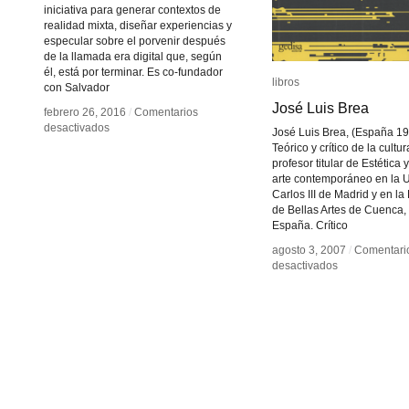
iniciativa para generar contextos de
realidad mixta, diseñar experiencias y
especular sobre el porvenir después
de la llamada era digital que, según
él, está por terminar. Es co-fundador
libros
libros
con Salvador
José Luis Brea
José Luis Brea
febrero 26, 2016
febrero 26, 2016
/
/
Comentarios
Comentarios
en
en
desactivados
desactivados
José Luis Brea, (España 1
Gibrann
Gibrann
Teórico y crítico de la cultu
Morgado
Morgado
profesor titular de Estética 
arte contemporáneo en la 
Carlos III de Madrid y en la
de Bellas Artes de Cuenca,
España. Crítico
agosto 3, 2007
agosto 3, 2007
/
/
Comentari
Comentari
en
en
desactivados
desactivados
José
José
Luis
Luis
Brea
Brea