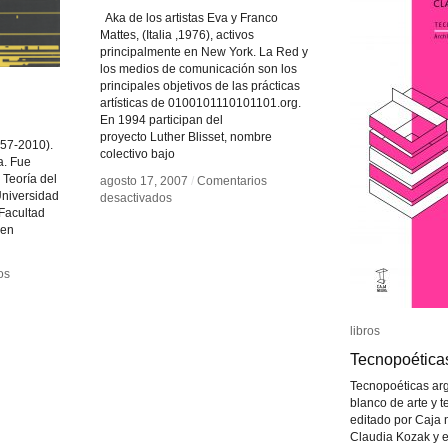
Aka de los artistas Eva y Franco
Mattes, (Italia ,1976), activos
principalmente en New York. La Red y
los medios de comunicación son los
principales objetivos de las prácticas
artísticas de 0100101110101101.org.
En 1994 participan del
proyecto Luther Blisset, nombre
957-2010).
colectivo bajo
ra. Fue
y Teoría del
agosto 17, 2007
agosto 17, 2007
/
/
Comentarios
Comentarios
Universidad
en
en
desactivados
desactivados
 Facultad
0100101110101101.org
0100101110101101.org
 en
os
os
libros
libros
Tecnopoética
Tecnopoética
Tecnopoéticas arg
blanco de arte y t
editado por Caja 
Claudia Kozak y e