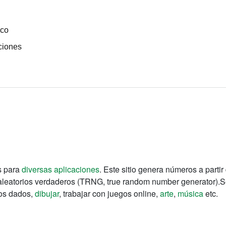
ico
ciones
s para
diversas aplicaciones
. Este sitio genera números a parti
aleatorios verdaderos (TRNG, true random number generator).S
los dados,
dibujar
, trabajar con juegos online,
arte
,
música
etc.