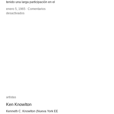
tenido una larga participación en el
enero 5, 1965
enero 5, 1965
/
/
Comentarios
Comentarios
en
en
desactivados
desactivados
Frieder
Frieder
Nake
Nake
artistas
artistas
Ken Knowlton
Ken Knowlton
Kenneth C. Knowlton (Nueva York EE