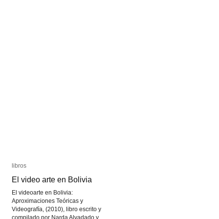
libros
libros
El video arte en Bolivia
El video arte en Bolivia
El videoarte en Bolivia:
Aproximaciones Teóricas y
Videografía, (2010), libro escrito y
compilado por Narda Alvadado y