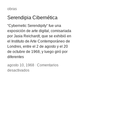
obras
obras
Serendipia Cibernética
Serendipia Cibernética
“Cybernetic Serendipity“ fue una
exposición de arte digital, comisariada
por Jasia Reichardt, que se exhibió en
el Instituto de Arte Contemporáneo de
Londres, entre el 2 de agosto y el 20
de octubre de 1968, y luego giró por
diferentes
agosto 10, 1968
agosto 10, 1968
/
/
Comentarios
Comentarios
en
en
desactivados
desactivados
Serendipia
Serendipia
Cibernética
Cibernética