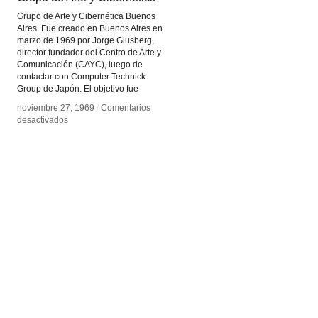
Grupo de Arte y Cibernética Buenos
Aires. Fue creado en Buenos Aires en
marzo de 1969 por Jorge Glusberg,
director fundador del Centro de Arte y
Comunicación (CAYC), luego de
contactar con Computer Technick
Group de Japón. El objetivo fue
noviembre 27, 1969
noviembre 27, 1969
/
/
Comentarios
Comentarios
en
en
desactivados
desactivados
Grupo
Grupo
de
de
Arte
Arte
y
y
Cibernética
Cibernética