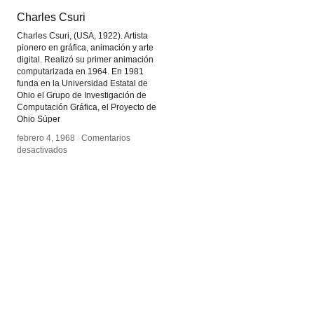
Charles Csuri
Charles Csuri
Charles Csuri, (USA, 1922). Artista
pionero en gráfica, animación y arte
digital. Realizó su primer animación
computarizada en 1964. En 1981
funda en la Universidad Estatal de
Ohio el Grupo de Investigación de
Computación Gráfica, el Proyecto de
Ohio Súper
febrero 4, 1968
febrero 4, 1968
/
/
Comentarios
Comentarios
en
en
desactivados
desactivados
Charles
Charles
Csuri
Csuri