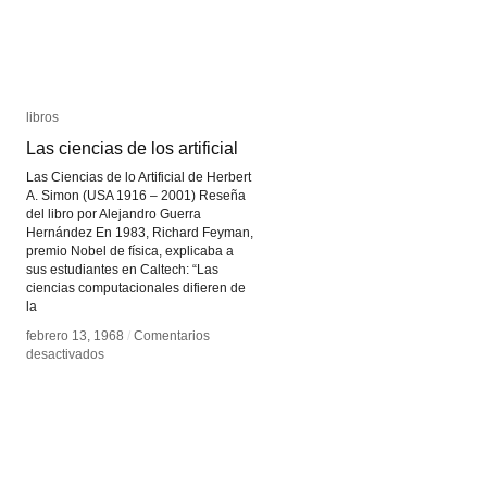
libros
libros
Las ciencias de los artificial
Las ciencias de los artificial
Las Ciencias de lo Artificial de Herbert
A. Simon (USA 1916 – 2001) Reseña
del libro por Alejandro Guerra
Hernández En 1983, Richard Feyman,
premio Nobel de física, explicaba a
sus estudiantes en Caltech: “Las
ciencias computacionales difieren de
la
febrero 13, 1968
febrero 13, 1968
/
/
Comentarios
Comentarios
en
en
desactivados
desactivados
Las
Las
ciencias
ciencias
de
de
los
los
artificial
artificial