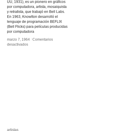
UU, 1931), es un pionero en gráficos
por computadora, artista, mosaiquista
y retratista, que trabajó en Bell Labs.
En 1963, Knowlton desarrolló el
lenguaje de programación BEFLIX
(Bell Flicks) para películas producidas
por computadora
marzo 7, 1964
marzo 7, 1964
/
/
Comentarios
Comentarios
en
en
desactivados
desactivados
Ken
Ken
Knowlton
Knowlton
artistas
artistas