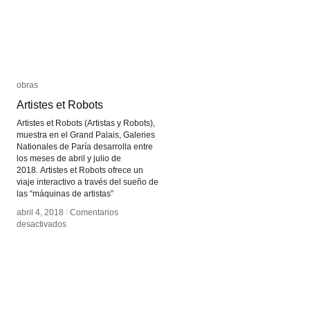
obras
obras
Artistes et Robots
Artistes et Robots
Artistes et Robots (Artistas y Robots),
muestra en el Grand Palais, Galeries
Nationales de Paría desarrolla entre
los meses de abril y julio de
2018. Artistes et Robots ofrece un
viaje interactivo a través del sueño de
las “máquinas de artistas”
abril 4, 2018
abril 4, 2018
/
/
Comentarios
Comentarios
en
en
desactivados
desactivados
Artistes
Artistes
et
et
Robots
Robots