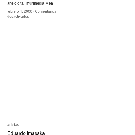
arte digital, multimedia, y en
febrero 4, 2006
febrero 4, 2006
/
/
Comentarios
Comentarios
en
en
desactivados
desactivados
From
From
Technological
Technological
to
to
Virtual
Virtual
Art
Art
artistas
artistas
Eduardo Imasaka
Eduardo Imasaka