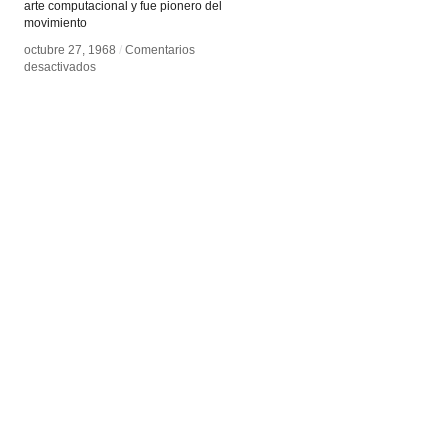
arte computacional y fue pionero del
movimiento
octubre 27, 1968
octubre 27, 1968
/
/
Comentarios
Comentarios
en
en
desactivados
desactivados
Waldemar
Waldemar
Cordeiro
Cordeiro