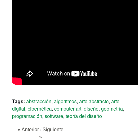
Tags:
abstracción
,
algoritmos
,
arte abstracto
,
arte
digital
,
cibernética
,
computer art
,
diseño
,
geometría
,
programación
,
software
,
teoría del diseño
« Anterior
/
Siguiente
»