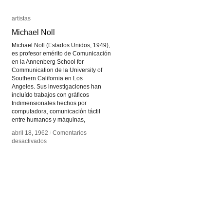
artistas
artistas
Michael Noll
Michael Noll
Michael Noll (Estados Unidos, 1949),
es profesor emérito de Comunicación
en la Annenberg School for
Communication de la University of
Southern California en Los
Angeles. Sus investigaciones han
incluído trabajos con gráficos
tridimensionales hechos por
computadora, comunicación táctil
entre humanos y máquinas,
abril 18, 1962
abril 18, 1962
/
/
Comentarios
Comentarios
en
en
desactivados
desactivados
Michael
Michael
Noll
Noll