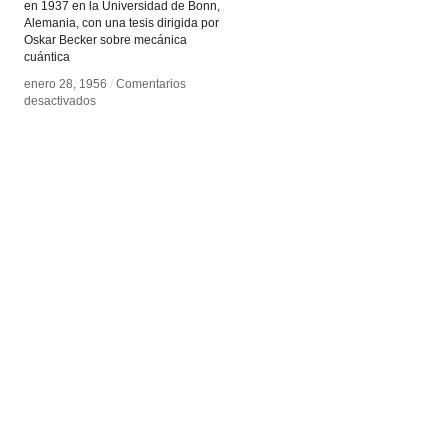
en 1937 en la Universidad de Bonn,
Alemania, con una tesis dirigida por
Oskar Becker sobre mecánica
cuántica
enero 28, 1956
enero 28, 1956
/
/
Comentarios
Comentarios
en
en
desactivados
desactivados
Max
Max
Bense
Bense