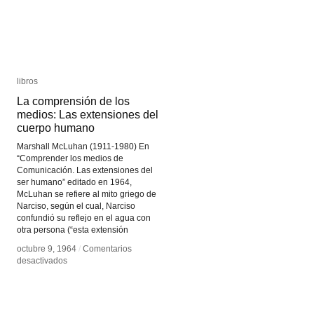
libros
libros
La comprensión de los
La comprensión de los
medios: Las extensiones del
medios: Las extensiones del
cuerpo humano
cuerpo humano
Marshall McLuhan (1911-1980) En
“Comprender los medios de
Comunicación. Las extensiones del
ser humano” editado en 1964,
McLuhan se refiere al mito griego de
Narciso, según el cual, Narciso
confundió su reflejo en el agua con
otra persona (“esta extensión
octubre 9, 1964
octubre 9, 1964
/
/
Comentarios
Comentarios
en
en
desactivados
desactivados
La
La
comprensión
comprensión
de
de
los
los