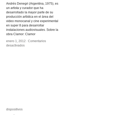
Andrés Denegri (Argentina, 1975), es
un artista y curador que ha
desarrollado la mayor parte de su
producción artística en el área del
video monocanal y cine experimental
en super 8 para desarrollar
instalaciones audiovisuales. Sobre la
obra Clamor: Clamor
enero 1, 2012
enero 1, 2012
/
/
Comentarios
Comentarios
en
en
desactivados
desactivados
Andres
Andres
Denegri
Denegri
dispositivos
dispositivos