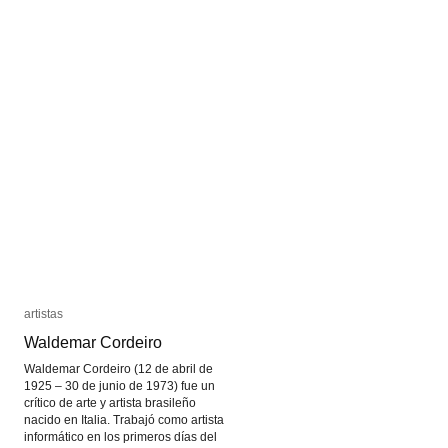
medios:
medios:
Las
Las
extensiones
extensiones
del
del
cuerpo
cuerpo
humano
humano
artistas
artistas
Waldemar Cordeiro
Waldemar Cordeiro
Waldemar Cordeiro (12 de abril de
1925 – 30 de junio de 1973) fue un
crítico de arte y artista brasileño
nacido en Italia. Trabajó como artista
informático en los primeros días del