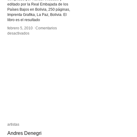
editado por la Real Embajada de los
Países Bajos en Bolivia, 250 páginas,
Imprenta Grafika, La Paz, Bolivia. El
libro es el resultado
febrero 5, 2010
febrero 5, 2010
/
/
Comentarios
Comentarios
en
en
desactivados
desactivados
El
El
video
video
arte
arte
en
en
Bolivia
Bolivia
artistas
artistas
Andres Denegri
Andres Denegri