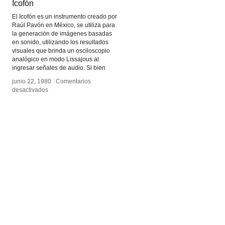
Icofón
Icofón
El Icofón es un instrumento creado por
Raúl Pavón en México, se utiliza para
la generación de imágenes basadas
en sonido, utilizando los resultados
visuales que brinda un osciloscopio
analógico en modo Lissajous al
ingresar señales de audio. Si bien
junio 22, 1980
junio 22, 1980
/
/
Comentarios
Comentarios
en
en
desactivados
desactivados
Icofón
Icofón