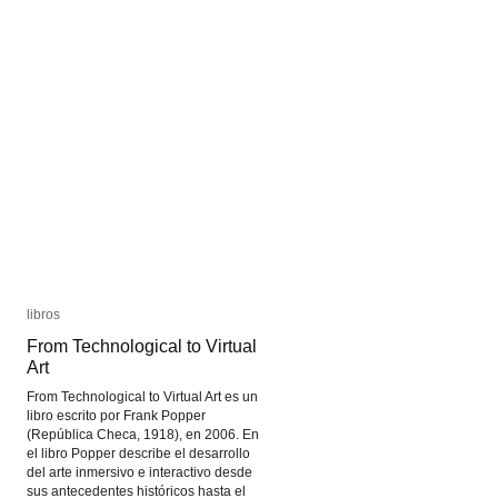
libros
libros
From Technological to Virtual
From Technological to Virtual
Art
Art
From Technological to Virtual Art es un
libro escrito por Frank Popper
(República Checa, 1918), en 2006. En
el libro Popper describe el desarrollo
del arte inmersivo e interactivo desde
sus antecedentes históricos hasta el