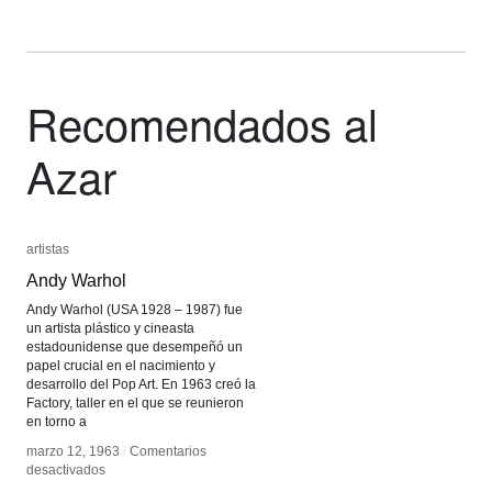
Recomendados al
Azar
artistas
artistas
Andy Warhol
Andy Warhol
Andy Warhol (USA 1928 – 1987) fue
un artista plástico y cineasta
estadounidense que desempeñó un
papel crucial en el nacimiento y
desarrollo del Pop Art. En 1963 creó la
Factory, taller en el que se reunieron
en torno a
marzo 12, 1963
marzo 12, 1963
/
/
Comentarios
Comentarios
en
en
desactivados
desactivados
Andy
Andy