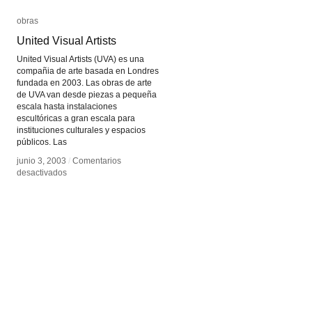
obras
obras
United Visual Artists
United Visual Artists
United Visual Artists (UVA) es una
compañia de arte basada en Londres
fundada en 2003. Las obras de arte
de UVA van desde piezas a pequeña
escala hasta instalaciones
escultóricas a gran escala para
instituciones culturales y espacios
públicos. Las
junio 3, 2003
junio 3, 2003
/
/
Comentarios
Comentarios
en
en
desactivados
desactivados
United
United
Visual
Visual
Artists
Artists