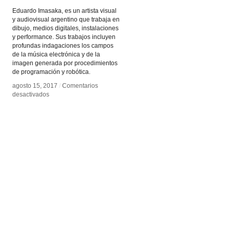
Eduardo Imasaka, es un artista visual
y audiovisual argentino que trabaja en
dibujo, medios digitales, instalaciones
y performance. Sus trabajos incluyen
profundas indagaciones los campos
de la música electrónica y de la
imagen generada por procedimientos
de programación y robótica.
agosto 15, 2017
agosto 15, 2017
/
/
Comentarios
Comentarios
en
en
desactivados
desactivados
Eduardo
Eduardo
Imasaka
Imasaka