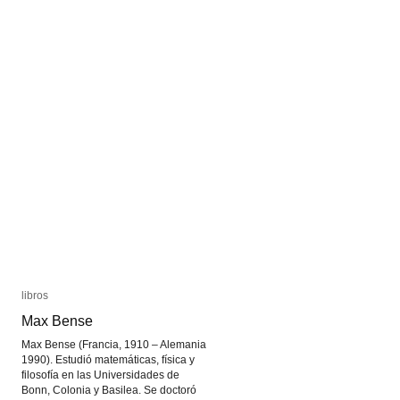
libros
libros
Max Bense
Max Bense
Max Bense (Francia, 1910 – Alemania
1990). Estudió matemáticas, física y
filosofía en las Universidades de
Bonn, Colonia y Basilea. Se doctoró