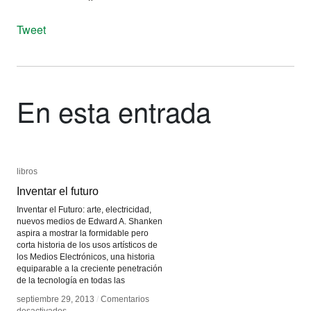
Tweet
En esta entrada
libros
libros
Inventar el futuro
Inventar el futuro
Inventar el Futuro: arte, electricidad,
nuevos medios de Edward A. Shanken
aspira a mostrar la formidable pero
corta historia de los usos artísticos de
los Medios Electrónicos, una historia
equiparable a la creciente penetración
de la tecnología en todas las
septiembre 29, 2013
septiembre 29, 2013
/
/
Comentarios
Comentarios
en
en