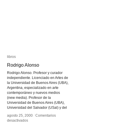
Warhol
Warhol
libros
libros
Rodrigo Alonso
Rodrigo Alonso
Rodrigo Alonso. Profesor y curador
independiente. Licenciado en Artes de
la Universidad de Buenos Aires (UBA),
Argentina, especializado en arte
contemporáneo y nuevos medios
(new media). Profesor de la
Universidad de Buenos Aires (UBA),
Universidad del Salvador (USal) y del
agosto 25, 2000
agosto 25, 2000
/
/
Comentarios
Comentarios
en
en
desactivados
desactivados
Rodrigo
Rodrigo
Alonso
Alonso