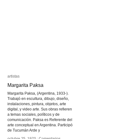
Díaz
Díaz
Morales
Morales
artistas
artistas
Margarita Paksa
Margarita Paksa
Margarita Paksa, (Argentina, 1933-).
Trabajó en escultura, dibujo, diseño,
instalaciones, pintura, objetos, arte
digital, y video arte. Sus obras refieren
a temas sociales, políticos y de
comunicación. Paksa es Referente del
arte conceptual en Argentina. Participó
de Tucumán Arde y
octubre 25, 1970
octubre 25, 1970
/
/
Comentarios
Comentarios