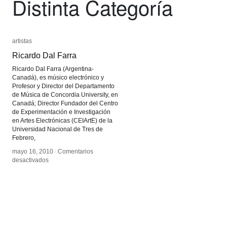
Distinta Categoría
artistas
artistas
Ricardo Dal Farra
Ricardo Dal Farra
Ricardo Dal Farra (Argentina-
Canadá), es músico electrónico y
Profesor y Director del Departamento
de Música de Concordia University, en
Canadá; Director Fundador del Centro
de Experimentación e Investigación
en Artes Electrónicas (CEIArtE) de la
Universidad Nacional de Tres de
Febrero,
mayo 16, 2010
mayo 16, 2010
/
/
Comentarios
Comentarios
en
en
desactivados
desactivados
Ricardo
Ricardo
Dal
Dal
Farra
Farra