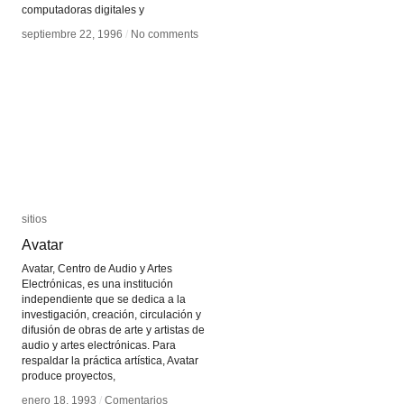
computadoras digitales y
septiembre 22, 1996
septiembre 22, 1996
/
/
No comments
No comments
sitios
sitios
Avatar
Avatar
Avatar, Centro de Audio y Artes
Electrónicas, es una institución
independiente que se dedica a la
investigación, creación, circulación y
difusión de obras de arte y artistas de
audio y artes electrónicas. Para
respaldar la práctica artística, Avatar
produce proyectos,
enero 18, 1993
enero 18, 1993
/
/
Comentarios
Comentarios