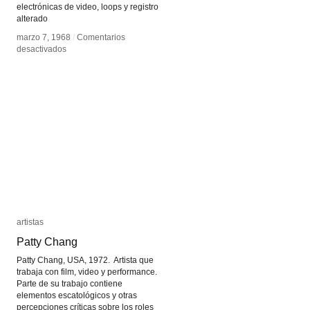
electrónicas de video, loops y registro
alterado
marzo 7, 1968
marzo 7, 1968
/
/
Comentarios
Comentarios
en
en
desactivados
desactivados
Scott
Scott
Bartlett
Bartlett
artistas
artistas
Patty Chang
Patty Chang
Patty Chang, USA, 1972. Artista que
trabaja con film, video y performance.
Parte de su trabajo contiene
elementos escatológicos y otras
percepciones críticas sobre los roles