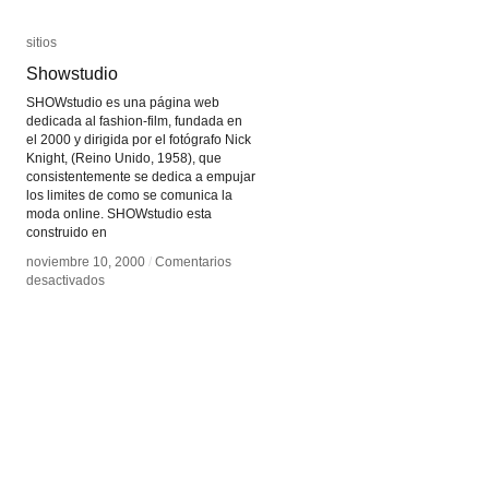
sitios
sitios
Showstudio
Showstudio
SHOWstudio es una página web
dedicada al fashion-film, fundada en
el 2000 y dirigida por el fotógrafo Nick
Knight, (Reino Unido, 1958), que
consistentemente se dedica a empujar
los limites de como se comunica la
moda online. SHOWstudio esta
construido en
noviembre 10, 2000
noviembre 10, 2000
/
/
Comentarios
Comentarios
en
en
desactivados
desactivados
Showstudio
Showstudio