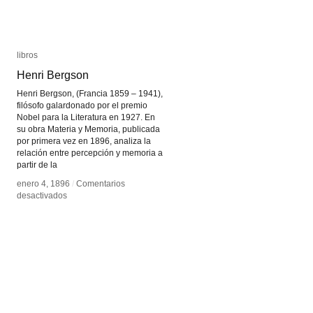
libros
libros
Henri Bergson
Henri Bergson
Henri Bergson, (Francia 1859 – 1941),
filósofo galardonado por el premio
Nobel para la Literatura en 1927. En
su obra Materia y Memoria, publicada
por primera vez en 1896, analiza la
relación entre percepción y memoria a
partir de la
enero 4, 1896
enero 4, 1896
/
/
Comentarios
Comentarios
en
en
desactivados
desactivados
Henri
Henri
Bergson
Bergson