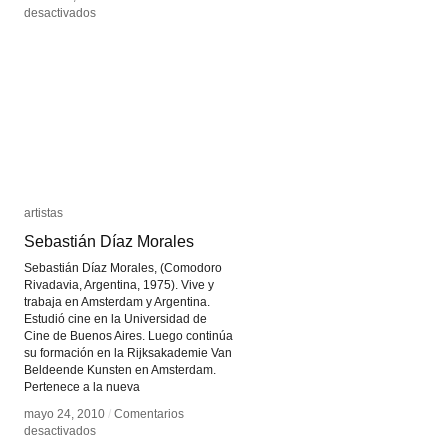
en
en
desactivados
desactivados
Avatar
Avatar
artistas
artistas
Sebastián Díaz Morales
Sebastián Díaz Morales
Sebastián Díaz Morales, (Comodoro
Rivadavia, Argentina, 1975). Vive y
trabaja en Amsterdam y Argentina.
Estudió cine en la Universidad de
Cine de Buenos Aires. Luego continúa
su formación en la Rijksakademie Van
Beldeende Kunsten en Amsterdam.
Pertenece a la nueva
mayo 24, 2010
mayo 24, 2010
/
/
Comentarios
Comentarios
en
en
desactivados
desactivados
Sebastián
Sebastián