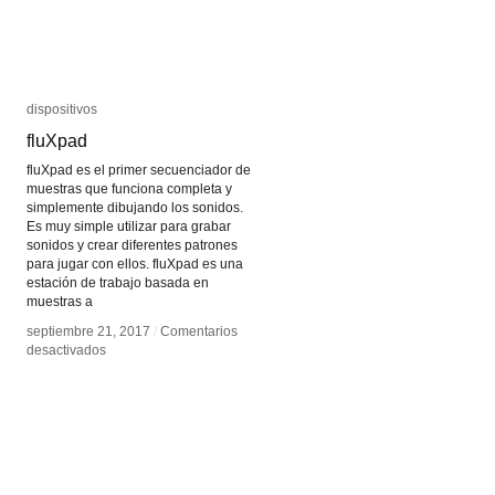
dispositivos
dispositivos
fluXpad
fluXpad
fluXpad es el primer secuenciador de
muestras que funciona completa y
simplemente dibujando los sonidos.
Es muy simple utilizar para grabar
sonidos y crear diferentes patrones
para jugar con ellos. fluXpad es una
estación de trabajo basada en
muestras a
septiembre 21, 2017
septiembre 21, 2017
/
/
Comentarios
Comentarios
en
en
desactivados
desactivados
fluXpad
fluXpad