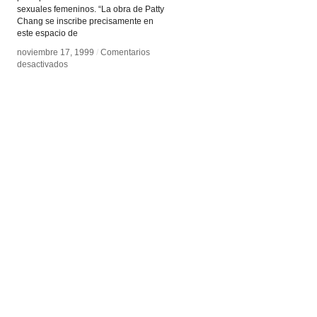
sexuales femeninos. “La obra de Patty
Chang se inscribe precisamente en
este espacio de
noviembre 17, 1999
noviembre 17, 1999
/
/
Comentarios
Comentarios
en
en
desactivados
desactivados
Patty
Patty
Chang
Chang