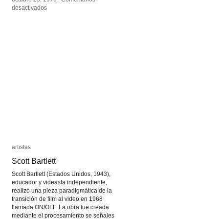
en
en
desactivados
desactivados
Margarita
Margarita
Paksa
Paksa
artistas
artistas
Scott Bartlett
Scott Bartlett
Scott Bartlett (Estados Unidos, 1943),
educador y videasta independiente,
realizó una pieza paradigmática de la
transición de film al video en 1968
llamada ON/OFF. La obra fue creada
mediante el procesamiento se señales