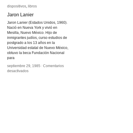
dispositivos
dispositivos
,
libros
libros
Jaron Lanier
Jaron Lanier
Jaron Lanier (Estados Unidos, 1960).
Nació en Nueva York y vivió en
Mesilla, Nuevo México. Hijo de
inmigrantes judíos, curso estudios de
postgrado a los 13 años en la
Universidad estatal de Nuevo México,
obtuvo la beca Fundación Nacional
para
septiembre 29, 1985
septiembre 29, 1985
/
/
Comentarios
Comentarios
en
en
desactivados
desactivados
Jaron
Jaron
Lanier
Lanier