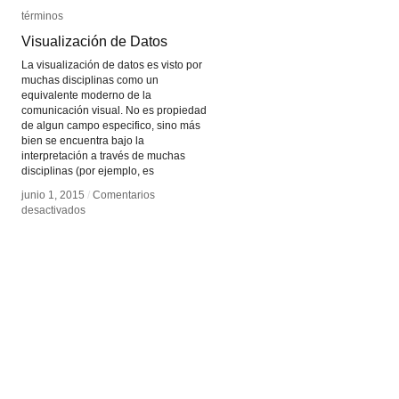
términos
términos
Visualización de Datos
Visualización de Datos
La visualización de datos es visto por
muchas disciplinas como un
equivalente moderno de la
comunicación visual. No es propiedad
de algun campo especifico, sino más
bien se encuentra bajo la
interpretación a través de muchas
disciplinas (por ejemplo, es
junio 1, 2015
junio 1, 2015
/
/
Comentarios
Comentarios
en
en
desactivados
desactivados
Visualización
Visualización
de
de
Datos
Datos