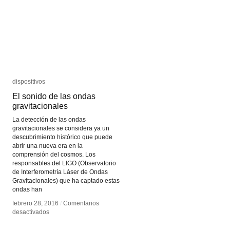
dispositivos
dispositivos
El sonido de las ondas
El sonido de las ondas
gravitacionales
gravitacionales
La detección de las ondas
gravitacionales se considera ya un
descubrimiento histórico que puede
abrir una nueva era en la
comprensión del cosmos. Los
responsables del LIGO (Observatorio
de Interferometría Láser de Ondas
Gravitacionales) que ha captado estas
ondas han
febrero 28, 2016
febrero 28, 2016
/
/
Comentarios
Comentarios
en
en
desactivados
desactivados
El
El
sonido
sonido