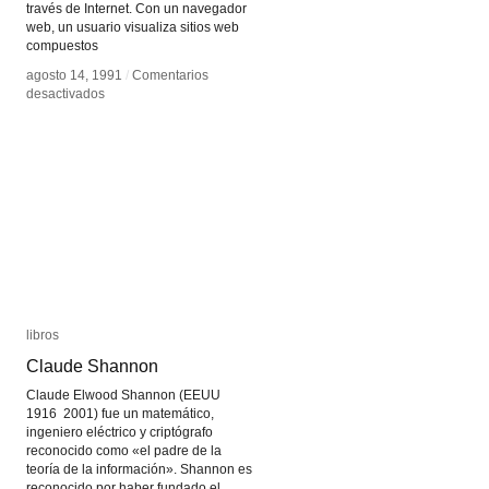
través de Internet. Con un navegador
web, un usuario visualiza sitios web
compuestos
agosto 14, 1991
agosto 14, 1991
/
/
Comentarios
Comentarios
en
en
desactivados
desactivados
WWW
WWW
libros
libros
Claude Shannon
Claude Shannon
Claude Elwood Shannon (EEUU
1916 2001) fue un matemático,
ingeniero eléctrico y criptógrafo
reconocido como «el padre de la
teoría de la información». Shannon es
reconocido por haber fundado el