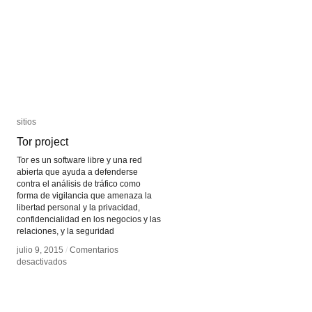
de
de
las
las
ondas
ondas
gravitacionales
gravitacionales
sitios
sitios
Tor project
Tor project
Tor es un software libre y una red
abierta que ayuda a defenderse
contra el análisis de tráfico como
forma de vigilancia que amenaza la
libertad personal y la privacidad,
confidencialidad en los negocios y las
relaciones, y la seguridad
julio 9, 2015
julio 9, 2015
/
/
Comentarios
Comentarios
en
en
desactivados
desactivados
Tor
Tor
project
project