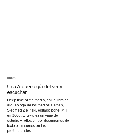
libros
libros
Una Arqueología del ver y
Una Arqueología del ver y
escuchar
escuchar
Deep time of the media, es un libro del
arqueólogo de los medios alemán,
Siegfried Zielinski, editado por el MIT
en 2008. El texto es un viaje de
estudio y reflexión por documentos de
texto e imágenes en las
profundidades