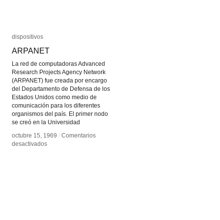
dispositivos
dispositivos
ARPANET
ARPANET
La red de computadoras Advanced
Research Projects Agency Network
(ARPANET) fue creada por encargo
del Departamento de Defensa de los
Estados Unidos como medio de
comunicación para los diferentes
organismos del país. El primer nodo
se creó en la Universidad
octubre 15, 1969
octubre 15, 1969
/
/
Comentarios
Comentarios
en
en
desactivados
desactivados
ARPANET
ARPANET