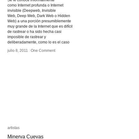
Se le conoce informalmente
como Internet profunda o Internet
invisible (Deepweb, Invisible
Web, Deep Web, Dark Web o Hidden
Web) a una porción presumiblemente
muy grande de la Internet que es difícil
de rastrear o ha sido hecha casi
imposible de rastrear y
deliberadamente, como lo es el caso
julio 8, 2011
julio 8, 2011
/
/
One Comment
One Comment
artistas
artistas
Minerva Cuevas
Minerva Cuevas