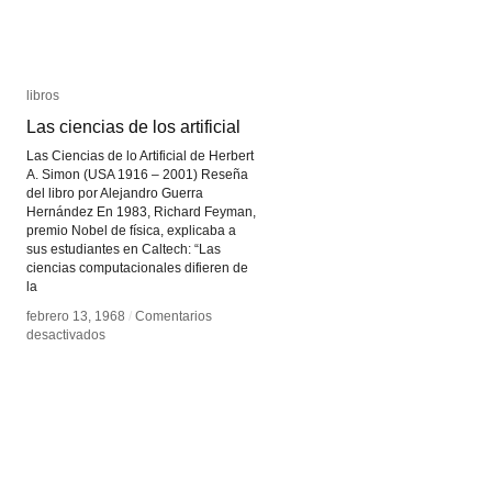
libros
libros
Las ciencias de los artificial
Las ciencias de los artificial
Las Ciencias de lo Artificial de Herbert
A. Simon (USA 1916 – 2001) Reseña
del libro por Alejandro Guerra
Hernández En 1983, Richard Feyman,
premio Nobel de física, explicaba a
sus estudiantes en Caltech: “Las
ciencias computacionales difieren de
la
febrero 13, 1968
febrero 13, 1968
/
/
Comentarios
Comentarios
en
en
desactivados
desactivados
Las
Las
ciencias
ciencias
de
de
los
los
artificial
artificial