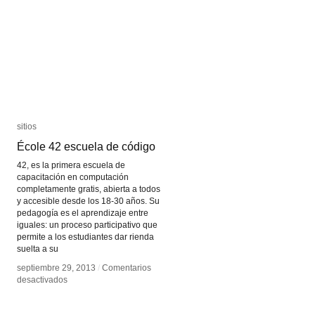
sitios
sitios
École 42 escuela de código
École 42 escuela de código
42, es la primera escuela de
capacitación en computación
completamente gratis, abierta a todos
y accesible desde los 18-30 años. Su
pedagogía es el aprendizaje entre
iguales: un proceso participativo que
permite a los estudiantes dar rienda
suelta a su
septiembre 29, 2013
septiembre 29, 2013
/
/
Comentarios
Comentarios
en
en
desactivados
desactivados
École
École
42
42