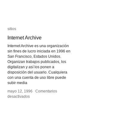
sitios
sitios
Internet Archive
Internet Archive
Internet Archive es una organización
sin fines de lucro iniciada en 1996 en
San Francisco, Estados Unidos.
Organizan trabajos publicados, los
digitalizan y así los ponen a
disposición del usuario. Cualquiera
con una cuenta de uso libre puede
subir media
mayo 12, 1996
mayo 12, 1996
/
/
Comentarios
Comentarios
en
en
desactivados
desactivados
Internet
Internet
Archive
Archive