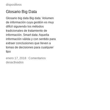
dispositivos
dispositivos
Glosario Big Data
Glosario Big Data
Glosario big data Big data: Volumen
de información cuya gestión es muy
difícil siguiendo los métodos
tradicionales de tratamiento de
información. Smart data: Aquella
información válida y con sentido para
extraer conclusiones que lleven a
tomas de decisiones para cualquier
tipo
enero 17, 2018
enero 17, 2018
/
/
Comentarios
Comentarios
en
en
desactivados
desactivados
Glosario
Glosario
Big
Big
Data
Data