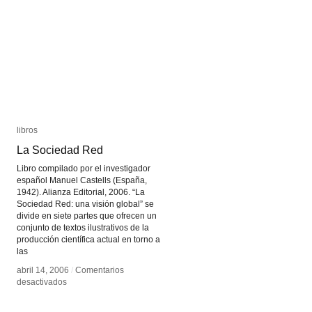
escuela
escuela
de
de
código
código
libros
libros
La Sociedad Red
La Sociedad Red
Libro compilado por el investigador
español Manuel Castells (España,
1942). Alianza Editorial, 2006. “La
Sociedad Red: una visión global” se
divide en siete partes que ofrecen un
conjunto de textos ilustrativos de la
producción científica actual en torno a
las
abril 14, 2006
abril 14, 2006
/
/
Comentarios
Comentarios
en
en
desactivados
desactivados
La
La
Sociedad
Sociedad