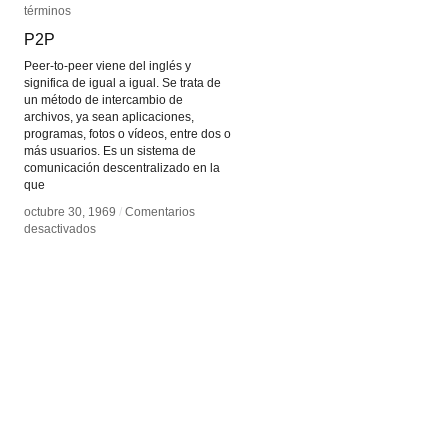
términos
términos
P2P
P2P
Peer-to-peer viene del inglés y
significa de igual a igual. Se trata de
un método de intercambio de
archivos, ya sean aplicaciones,
programas, fotos o vídeos, entre dos o
más usuarios. Es un sistema de
comunicación descentralizado en la
que
octubre 30, 1969
octubre 30, 1969
/
/
Comentarios
Comentarios
en
en
desactivados
desactivados
P2P
P2P