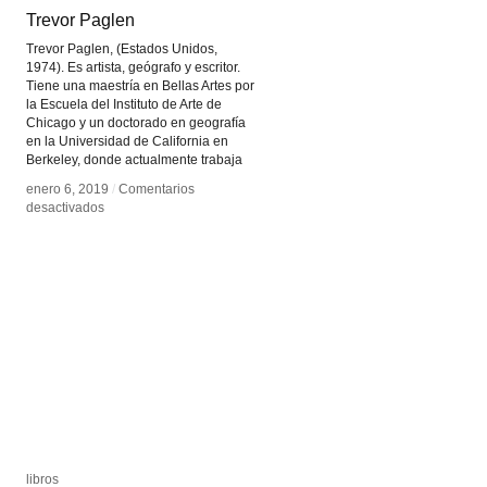
Trevor Paglen
Trevor Paglen
Trevor Paglen, (Estados Unidos,
1974). Es artista, geógrafo y escritor.
Tiene una maestría en Bellas Artes por
la Escuela del Instituto de Arte de
Chicago y un doctorado en geografía
en la Universidad de California en
Berkeley, donde actualmente trabaja
enero 6, 2019
enero 6, 2019
/
/
Comentarios
Comentarios
en
en
desactivados
desactivados
Trevor
Trevor
Paglen
Paglen
libros
libros