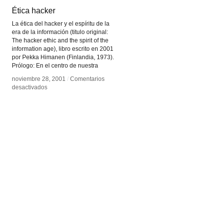
Ética hacker
Ética hacker
La ética del hacker y el espíritu de la
era de la información (titulo original:
The hacker ethic and the spirit of the
information age), libro escrito en 2001
por Pekka Himanen (Finlandia, 1973).
Prólogo: En el centro de nuestra
noviembre 28, 2001
noviembre 28, 2001
/
/
Comentarios
Comentarios
en
en
desactivados
desactivados
Ética
Ética
hacker
hacker