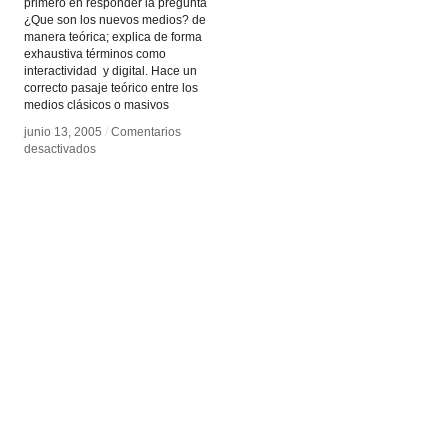
primero en responder la pregunta
¿Que son los nuevos medios? de
manera teórica; explica de forma
exhaustiva términos como
interactividad y digital. Hace un
correcto pasaje teórico entre los
medios clásicos o masivos
junio 13, 2005
junio 13, 2005
/
/
Comentarios
Comentarios
en
en
desactivados
desactivados
El
El
Lenguaje
Lenguaje
de
de
los
los
nuevos
nuevos
medios
medios