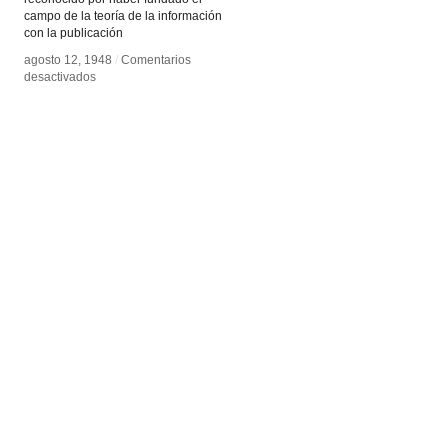
campo de la teoría de la información
con la publicación
agosto 12, 1948
agosto 12, 1948
/
/
Comentarios
Comentarios
en
en
desactivados
desactivados
Claude
Claude
Shannon
Shannon