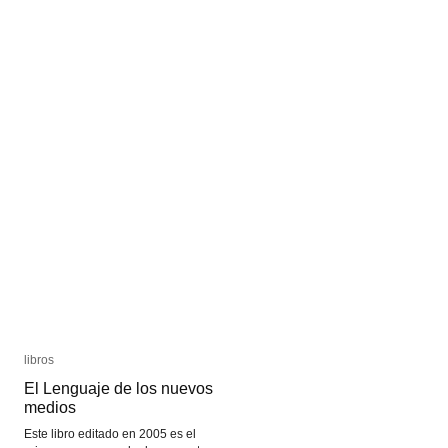
Red
Red
libros
libros
El Lenguaje de los nuevos
El Lenguaje de los nuevos
medios
medios
Este libro editado en 2005 es el