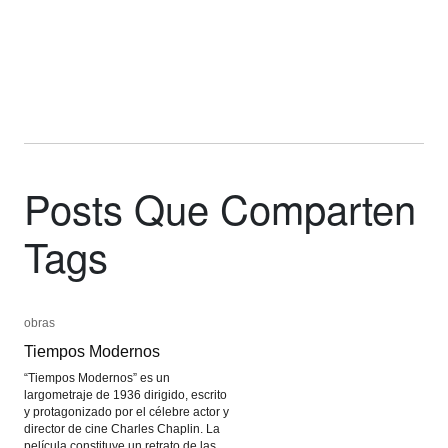
Posts Que Comparten
Tags
obras
obras
Tiempos Modernos
Tiempos Modernos
“Tiempos Modernos” es un
largometraje de 1936 dirigido, escrito
y protagonizado por el célebre actor y
director de cine Charles Chaplin. La
película constituye un retrato de las