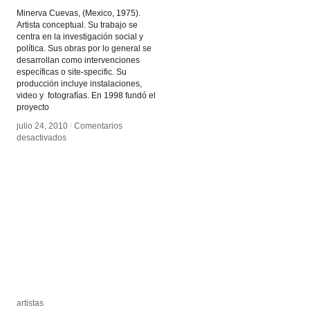
Minerva Cuevas, (Mexico, 1975).
Artista conceptual. Su trabajo se
centra en la investigación social y
política. Sus obras por lo general se
desarrollan como intervenciones
específicas o site-specific. Su
producción incluye instalaciones,
video y fotografías. En 1998 fundó el
proyecto
julio 24, 2010
julio 24, 2010
/
/
Comentarios
Comentarios
en
en
desactivados
desactivados
Minerva
Minerva
Cuevas
Cuevas
artistas
artistas