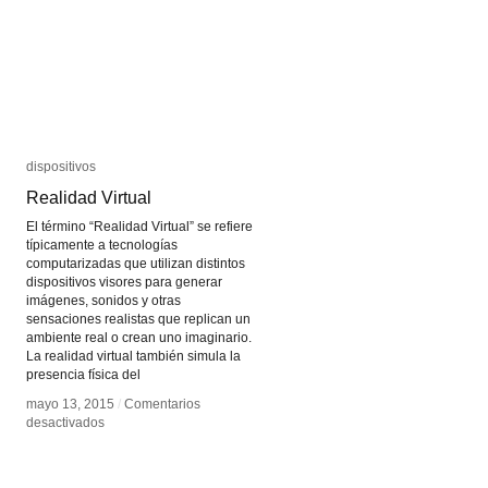
dispositivos
dispositivos
Realidad Virtual
Realidad Virtual
El término “Realidad Virtual” se refiere
típicamente a tecnologías
computarizadas que utilizan distintos
dispositivos visores para generar
imágenes, sonidos y otras
sensaciones realistas que replican un
ambiente real o crean uno imaginario.
La realidad virtual también simula la
presencia física del
mayo 13, 2015
mayo 13, 2015
/
/
Comentarios
Comentarios
en
en
desactivados
desactivados
Realidad
Realidad
Virtual
Virtual