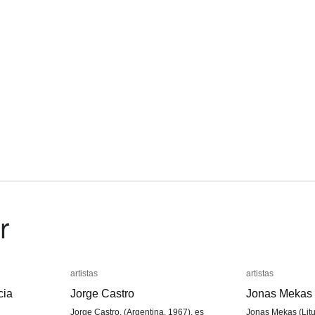
r
artistas
artistas
artistas
artistas
cia
cia
Jorge Castro
Jorge Castro
Jonas Mekas
Jonas Mekas
Jorge Castro, (Argentina, 1967), es
Jonas Mekas (Litu