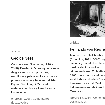
Cibernética
Cibernética
artistas
artistas
Fernando von Reich
Fernando von Reich
artistas
artistas
Fernando von Reichenbach
George Nees
George Nees
(Argentina, 1931 -2005). In
inventor y uno de los pione
George Nees, (Alemania, 1926 –
música electroacústica
2016). Desde 1965 produjo una serie
latinoamericana. En la déc
de gráficos por computadora,
1960, participó como direct
esculturas y películas. Es uno de los
en el Laboratorio de Músic
primeros artistas y teóricos del Arte
Electroacústica del Centro
Digital. Sin título, 1965 Estudió
Latinoamericano de Altos E
matemáticas, física y filosofía en la
Musicales
Universidad
febrero 13, 1966
febrero 13, 1966
/
/
Comentar
Comentar
enero 28, 1965
enero 28, 1965
/
/
Comentarios
Comentarios
en
en
desactivados
desactivados
en
en
desactivados
desactivados