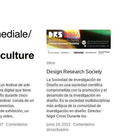
sitios
sitios
Design Research Society
Design Research Society
La Sociedad de Investigación de
n festival de arte
Diseño es una sociedad científica
ra digital que tiene
comprometida con la promoción y el
año durante cinco
desarrollo de la investigación en
 festival consta de un
diseño. Es la sociedad multidisciplinar
erencias,
más antigua de la comunidad de
 de exhibición, un
investigación en diseño. Director:
y video,
Nigel Cross Durante los
87
87
/
/
Comentarios
Comentarios
junio 19, 2015
junio 19, 2015
/
/
Comentarios
Comentarios
en
en
desactivados
desactivados
smediale
smediale
Design
Design