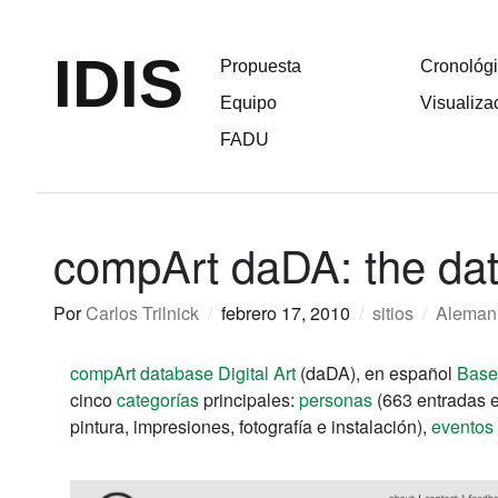
IDIS
Propuesta
Cronológ
Equipo
Visualiza
FADU
compArt daDA: the dat
Por
Carlos Trilnick
/
febrero 17, 2010
/
sitios
/
Aleman
compArt database Digital Art
(daDA), en español
Base
cinco
categorías
principales:
personas
(663 entradas en
pintura, impresiones, fotografía e instalación),
eventos