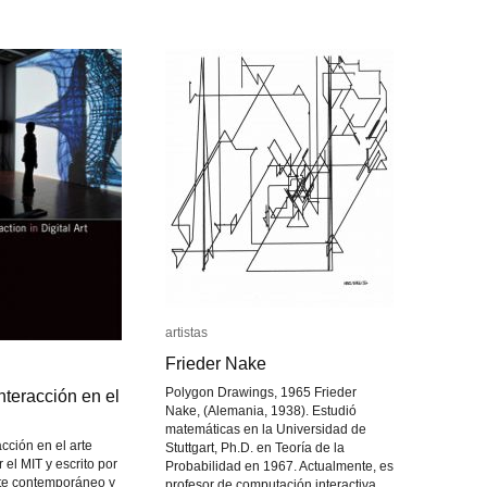
Research
Research
Society
Society
artistas
artistas
Frieder Nake
Frieder Nake
Polygon Drawings, 1965 Frieder
nteracción en el
nteracción en el
Nake, (Alemania, 1938). Estudió
matemáticas en la Universidad de
acción en el arte
Stuttgart, Ph.D. en Teoría de la
r el MIT y escrito por
Probabilidad en 1967. Actualmente, es
rte contemporáneo y
profesor de computación interactiva