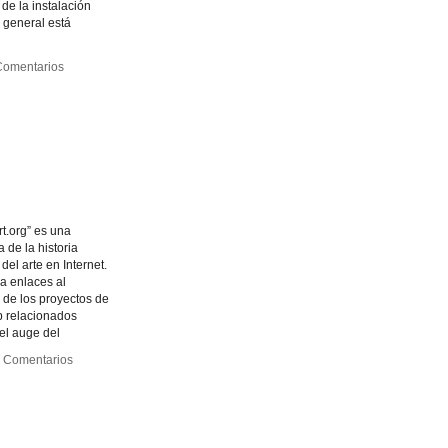
 de la instalación
Virtual
Virtual
n general está
Art
Art
Comentarios
Comentarios
ive
ive
al
al
rt.org” es una
a de la historia
del arte en Internet.
na enlaces al
l de los proyectos de
eb relacionados
el auge del
Comentarios
Comentarios
rg
rg