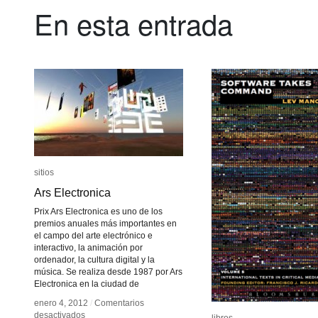
En esta entrada
sitios
sitios
Ars Electronica
Ars Electronica
Prix Ars Electronica es uno de los
premios anuales más importantes en
el campo del arte electrónico e
interactivo, la animación por
ordenador, la cultura digital y la
música. Se realiza desde 1987 por Ars
Electronica en la ciudad de
enero 4, 2012
enero 4, 2012
/
/
Comentarios
Comentarios
en
en
desactivados
desactivados