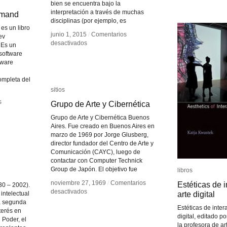
bien se encuentra bajo la
interpretación a través de muchas
mmand
mmand
disciplinas (por ejemplo, es
s un libro
junio 1, 2015
junio 1, 2015
/
/
Comentarios
Comentarios
ev
en
en
desactivados
desactivados
 Es un
Visualización
Visualización
 software
de
de
tware
Datos
Datos
ompleta del
sitios
sitios
s
s
Grupo de Arte y Cibernética
Grupo de Arte y Cibernética
Grupo de Arte y Cibernética Buenos
Aires. Fue creado en Buenos Aires en
marzo de 1969 por Jorge Glusberg,
director fundador del Centro de Arte y
Comunicación (CAYC), luego de
contactar con Computer Technick
Group de Japón. El objetivo fue
libros
libros
noviembre 27, 1969
noviembre 27, 1969
/
/
Comentarios
Comentarios
Estéticas de i
Estéticas de i
30 – 2002).
en
en
desactivados
desactivados
arte digital
arte digital
 intelectual
Grupo
Grupo
la segunda
Estéticas de inter
de
de
terés en
digital, editado po
Arte
Arte
 Poder, el
la profesora de a
y
y