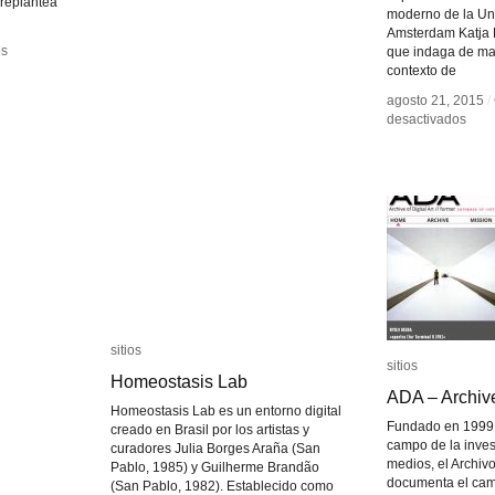
 replantea
moderno de la Un
Cibernética
Cibernética
Amsterdam Katja K
os
os
que indaga de man
contexto de
agosto 21, 2015
agosto 21, 2015
/
/
en
en
desactivados
desactivados
Esté
Esté
de
de
inte
inte
en
en
el
el
arte
arte
digit
digit
sitios
sitios
sitios
sitios
Homeostasis Lab
Homeostasis Lab
ADA – Archive 
ADA – Archive 
Homeostasis Lab es un entorno digital
Fundado en 1999,
creado en Brasil por los artistas y
campo de la inves
curadores Julia Borges Araña (San
medios, el Archivo
Pablo, 1985) y Guilherme Brandão
documenta el cam
(San Pablo, 1982). Establecido como