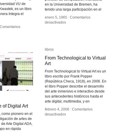
iversidad VU de
en la Universidad de Bremen, ha
wastek, es un libro
tenido una larga participación en el
era íntegra el
enero 5, 1965
enero 5, 1965
/
/
Comentarios
Comentarios
en
en
desactivados
desactivados
Comentarios
Comentarios
Frieder
Frieder
Nake
Nake
ticas
ticas
racción
racción
libros
libros
From Technological to Virtual
From Technological to Virtual
Art
Art
al
al
From Technological to Virtual Art es un
libro escrito por Frank Popper
(República Checa, 1918), en 2006. En
el libro Popper describe el desarrollo
del arte inmersivo e interactivo desde
sus antecedentes históricos hasta el
arte digital, multimedia, y en
of Digital Art
of Digital Art
febrero 4, 2006
febrero 4, 2006
/
/
Comentarios
Comentarios
 como pionero en el
en
en
desactivados
desactivados
tigación de artes de
From
From
 de Arte Digital ADA,
Technological
Technological
po en rápida
to
to