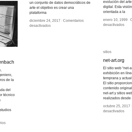
evolución del arte
un conjunto de datos democráticos de
digital. Esta visió
arte el objetivo es crear una
orientada a la
plataforma
enero 10, 1999
enero 10, 1999
/
/
diciembre 24, 2017
diciembre 24, 2017
/
/
Comentarios
Comentarios
en
en
desactivados
desactivados
en
en
desactivados
desactivados
ADA
ADA
Homeostasis
Homeostasis
–
–
Lab
Lab
Arch
Arch
of
of
Digit
Digit
sitios
sitios
Art
Art
net-art.org
net-art.org
enbach
enbach
El sitio web “net-a
,
exhibición en líne
geniero,
temprana y actual 
ros de la
El sitio proporcio
contenido origina
ada del
net-art y sitios w
or técnico
realizados desde 
a
octubre 25, 2017
octubre 25, 2017
/
/
studios
en
en
desactivados
desactivados
net-
net-
art.o
art.o
ios
ios