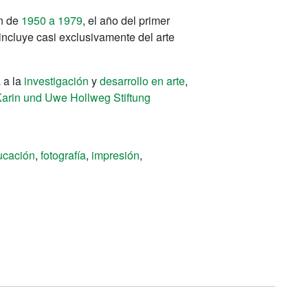
n de
1950 a 1979
, el año del primer
o incluye casi exclusivamente del arte
 a la
investigación
y
desarrollo en arte
,
arin und Uwe Hollweg Stiftung
ucación
,
fotografía
,
impresión
,