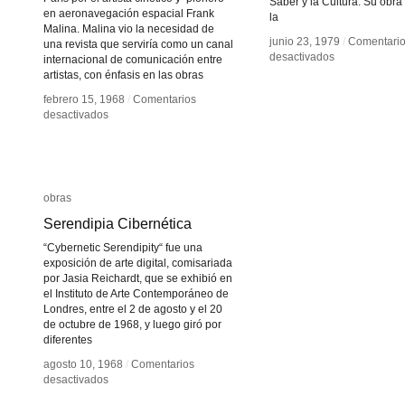
Saber y la Cultura. Su obra
en aeronavegación espacial Frank
la
Malina. Malina vio la necesidad de
junio 23, 1979
junio 23, 1979
/
/
Comentari
Comentari
una revista que serviría como un canal
en
en
desactivados
desactivados
internacional de comunicación entre
Pierre
Pierre
artistas, con énfasis en las obras
Bourdieu
Bourdieu
febrero 15, 1968
febrero 15, 1968
/
/
Comentarios
Comentarios
en
en
desactivados
desactivados
Leonardo
Leonardo
obras
obras
Serendipia Cibernética
Serendipia Cibernética
“Cybernetic Serendipity“ fue una
exposición de arte digital, comisariada
por Jasia Reichardt, que se exhibió en
el Instituto de Arte Contemporáneo de
Londres, entre el 2 de agosto y el 20
de octubre de 1968, y luego giró por
diferentes
agosto 10, 1968
agosto 10, 1968
/
/
Comentarios
Comentarios
en
en
desactivados
desactivados
Serendipia
Serendipia