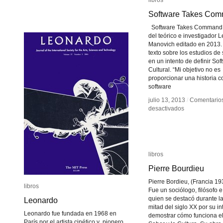
libros
libros
Ars
Ars
Software Takes Co
Software Takes Co
Electronica
Electronica
Software Takes Command e
del teórico e investigador L
Manovich editado en 2013.
texto sobre los estudios de
en un intento de definir Sof
Cultural. “Mi objetivo no es
proporcionar una historia c
software
julio 13, 2013
julio 13, 2013
/
/
Comentario
Comentario
en
en
desactivados
desactivados
Software
Software
Takes
Takes
Command
Command
libros
libros
Pierre Bourdieu
Pierre Bourdieu
Pierre Bordieu, (Francia 19
libros
libros
Fue un sociólogo, filósofo e
quien se destacó durante 
Leonardo
Leonardo
mitad del siglo XX por su in
Leonardo fue fundada en 1968 en
demostrar cómo funciona el
París por el artista cinético y pionero