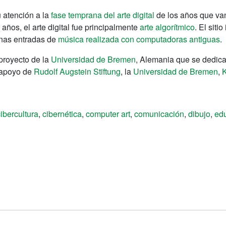
u atención a la
fase temprana del arte digital
de los años que va
 años, el arte digital fue principalmente
arte algorítmico
. El siti
unas entradas de
música realizada con computadoras antiguas
.
 proyecto de la
Universidad de Bremen
, Alemania que se dedica
l apoyo de
Rudolf Augstein Stiftung
, la
Universidad de Bremen
,
K
ibercultura
,
cibernética
,
computer art
,
comunicación
,
dibujo
,
ed