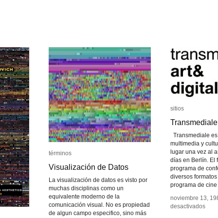
sitios
sitios
Transmediale
Transmediale
Transmediale es u
multimedia y cultu
lugar una vez al 
términos
términos
días en Berlín. El
Visualización de Datos
Visualización de Datos
programa de conf
diversos formatos
La visualización de datos es visto por
programa de cine 
muchas disciplinas como un
equivalente moderno de la
noviembre 13, 19
noviembre 13, 19
comunicación visual. No es propiedad
en
en
desactivados
desactivados
de algun campo especifico, sino más
Tran
Tran