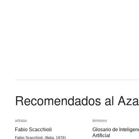
Fernando
Fernando
George
George
von
von
Nees
Nees
Reichenbach
Reichenbach
Recomendados al Aza
artistas
artistas
términos
términos
Fabio Scacchioli
Fabio Scacchioli
Glosario de Inteligen
Glosario de Inteligen
Artificial
Artificial
Fabio Scacchioli, (Italia, 1976).